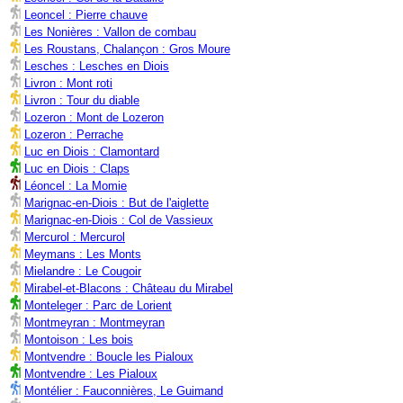
Leoncel : Pierre chauve
Les Nonières : Vallon de combau
Les Roustans, Chalançon : Gros Moure
Lesches : Lesches en Diois
Livron : Mont roti
Livron : Tour du diable
Lozeron : Mont de Lozeron
Lozeron : Perrache
Luc en Diois : Clamontard
Luc en Diois : Claps
Léoncel : La Momie
Marignac-en-Diois : But de l'aiglette
Marignac-en-Diois : Col de Vassieux
Mercurol : Mercurol
Meymans : Les Monts
Mielandre : Le Cougoir
Mirabel-et-Blacons : Château du Mirabel
Monteleger : Parc de Lorient
Montmeyran : Montmeyran
Montoison : Les bois
Montvendre : Boucle les Pialoux
Montvendre : Les Pialoux
Montélier : Fauconnières, Le Guimand