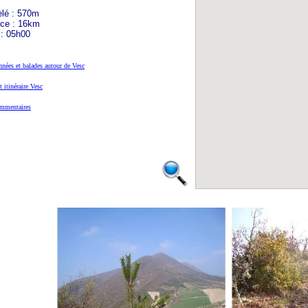
elé : 570m
nce : 16km
 : 05h00
nées et balades autour de Vesc
t itinéraire Vesc
mmentaires