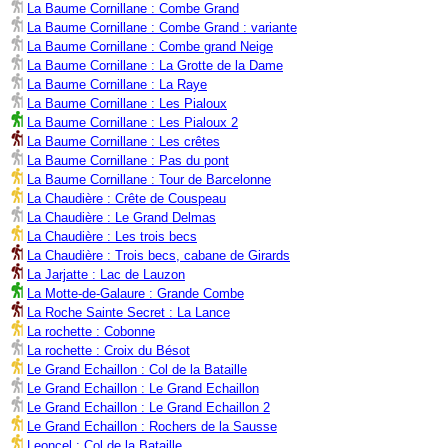
La Baume Cornillane : Combe Grand
La Baume Cornillane : Combe Grand : variante
La Baume Cornillane : Combe grand Neige
La Baume Cornillane : La Grotte de la Dame
La Baume Cornillane : La Raye
La Baume Cornillane : Les Pialoux
La Baume Cornillane : Les Pialoux 2
La Baume Cornillane : Les crêtes
La Baume Cornillane : Pas du pont
La Baume Cornillane : Tour de Barcelonne
La Chaudière : Crête de Couspeau
La Chaudière : Le Grand Delmas
La Chaudière : Les trois becs
La Chaudière : Trois becs, cabane de Girards
La Jarjatte : Lac de Lauzon
La Motte-de-Galaure : Grande Combe
La Roche Sainte Secret : La Lance
La rochette : Cobonne
La rochette : Croix du Bésot
Le Grand Echaillon : Col de la Bataille
Le Grand Echaillon : Le Grand Echaillon
Le Grand Echaillon : Le Grand Echaillon 2
Le Grand Echaillon : Rochers de la Sausse
Leoncel : Col de la Bataille