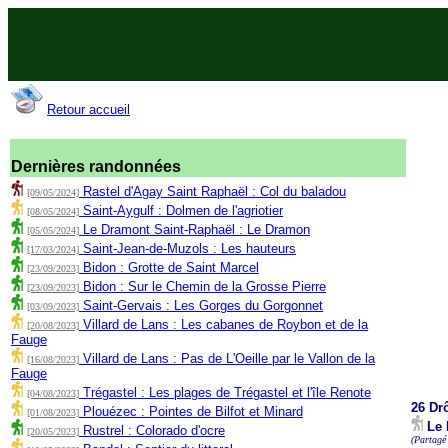
Retour accueil
Dernières randonnées
Rastel d'Agay Saint Raphaël : Col du baladou
[09/05/2024]
Saint-Aygulf : Dolmen de l'agriotier
[08/05/2024]
Le Dramont Saint-Raphaël : Le Dramon
[05/05/2024]
Saint-Jean-de-Muzols : Les hauteurs
[17/03/2024]
Bidon : Grotte de Saint Marcel
[23/09/2023]
Bidon : Sur le Chemin de la Grosse Pierre
[23/09/2023]
Saint-Gervais : Les Gorges du Gorgonnet
[03/09/2023]
Villard de Lans : Les cabanes de Roybon et de la
[20/08/2023]
Fauge
Villard de Lans : Pas de L'Oeille par le Vallon de la
[16/08/2023]
Fauge
Trégastel : Les plages de Trégastel et l'île Renote
[04/08/2023]
26 Dr
Plouézec : Pointes de Bilfot et Minard
[01/08/2023]
Le 
Rustrel : Colorado d'ocre
[20/05/2023]
(Partagé