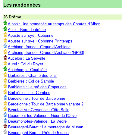
Les randonnées
26 Drôme
Albon : Une promenée au temps des Comtes d'Albon
Allex : Bord de drôme
Aouste sur sye : Cobonne
Aouste sur sye : Cobonne Printemps
Archiane, france : Cirque d'Archiane
Archiane, france : Cirque d'Archiane (GR93)
Aucelon : La Servelle
Aurel : Col du Royet
Autichamp : Courbière
Barbières : Champ des pins
Barbières : Col de Sambie
Barbières : Le pré des Crapaudes
Barbières : Les Combes
Barcelonne : Tour de Barcelonne
Barcelonne : Tour de Barcelonne variante 2
Beaufort-sur-Gervanne : Côte Belle
Beaumont-les-Valence : Gour de l'Olive
Beaumont-les-Valence : La Véore
Beauregard-Baret : La montagne de Musan
Beauregard-Baret : Près de 5 sous