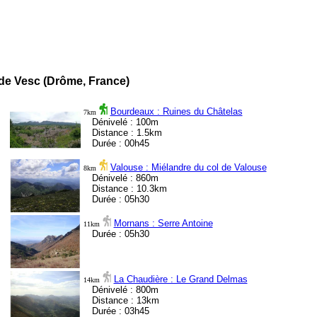
e Vesc (Drôme, France)
Bourdeaux : Ruines du Châtelas
7km
Dénivelé : 100m
Distance : 1.5km
Durée : 00h45
Valouse : Miélandre du col de Valouse
8km
Dénivelé : 860m
Distance : 10.3km
Durée : 05h30
Mornans : Serre Antoine
11km
Durée : 05h30
La Chaudière : Le Grand Delmas
14km
Dénivelé : 800m
Distance : 13km
Durée : 03h45