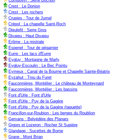
Combovin : Serre Bochon
Crest : Le Donjon
Crest : Les rochers
Crupies : Tour de Jumel
Crépol : La chapelle Saint-Roch
Dieulefit : Serre Gros
Divajeu : Haut Divajeu
Erôme : La mistrale
Espenel : Tour de pégarnier
Eurre : Les lacs d'Eurre
Eygluy : Montagne de Marly
Eygluy-Escoulin : Le Bec Pointu
Eymeux : Canal de la Bourne et Chapelle Sainte-Béatrix
Eyzahut : Trou du Furet
Fauconnières, Montélier : Le château de Monteynard
Fauconnières, Montélier : Les bassins
Font d'Urle : Font d'Urle
Font d'Urle : Puy de la Gagère
Font d'Urle : Puy de la Gagère (raquette)
Francillon-sur-Roubion : Les berges du Roublion
Gervans : Belvédère des Planars
Gigors et Lozeron : Rocher St Supière
Glandage : Sucettes de Borne
Grane : Mont Brian