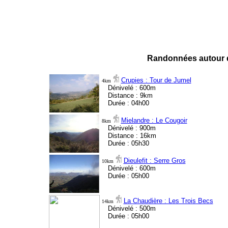
Randonnées autour d
Crupies : Tour de Jumel
4km
Dénivelé : 600m
Distance : 9km
Durée : 04h00
Mielandre : Le Cougoir
8km
Dénivelé : 900m
Distance : 16km
Durée : 05h30
Dieulefit : Serre Gros
10km
Dénivelé : 600m
Durée : 05h00
La Chaudière : Les Trois Becs
14km
Dénivelé : 500m
Durée : 05h00