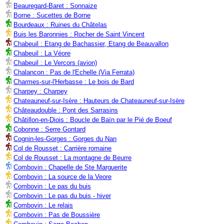
Beauregard-Baret : Sonnaize
Borne : Sucettes de Borne
Bourdeaux : Ruines du Châtelas
Buis les Baronnies : Rocher de Saint Vincent
Chabeuil : Etang de Bachassier, Etang de Beauvallon
Chabeuil : La Véore
Chabeuil : Le Vercors (avion)
Chalancon : Pas de l'Echelle (Via Ferrata)
Charmes-sur-l'Herbasse : Le bois de Bard
Charpey : Charpey
Chateauneuf-sur-Isère : Hauteurs de Chateauneuf-sur-Isère
Châteaudouble : Pont des Sarrasins
Châtillon-en-Diois : Boucle de Baïn par le Pié de Boeuf
Cobonne : Serre Gontard
Cognin-les-Gorges : Gorges du Nan
Col de Rousset : Carrière romaine
Col de Rousset : La montagne de Beurre
Combovin : Chapelle de Ste Marguerite
Combovin : La source de la Veore
Combovin : Le pas du buis
Combovin : Le pas du buis - hiver
Combovin : Le relais
Combovin : Pas de Boussière