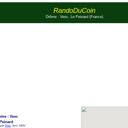
RandoDuCoin
Drôme : Vesc, Le Peinard (France)
ôme : Vesc
Peinard
 par
Yvan
, Avril 2009)