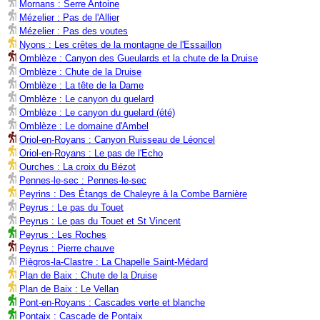
Mornans : Serre Antoine
Mézelier : Pas de l'Allier
Mézelier : Pas des voutes
Nyons : Les crêtes de la montagne de l'Essaillon
Omblèze : Canyon des Gueulards et la chute de la Druise
Omblèze : Chute de la Druise
Omblèze : La tête de la Dame
Omblèze : Le canyon du guelard
Omblèze : Le canyon du guelard (été)
Omblèze : Le domaine d'Ambel
Oriol-en-Royans : Canyon Ruisseau de Léoncel
Oriol-en-Royans : Le pas de l'Echo
Ourches : La croix du Bézot
Pennes-le-sec : Pennes-le-sec
Peyrins : Des Étangs de Chaleyre à la Combe Barnière
Peyrus : Le pas du Touet
Peyrus : Le pas du Touet et St Vincent
Peyrus : Les Roches
Peyrus : Pierre chauve
Piègros-la-Clastre : La Chapelle Saint-Médard
Plan de Baix : Chute de la Druise
Plan de Baix : Le Vellan
Pont-en-Royans : Cascades verte et blanche
Pontaix : Cascade de Pontaix