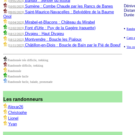
Bandol : Sentier du littoral
[19/05/2023]
Déniv
Sumène : Combe Chaude par les Rancs de Banes
[10/05/2023]
Dista
Saint-Maurice-Navacelles : Belvédère de la Baume
[09/05/2023]
Durée
Oriol
Mirabel-et-Blacons : Château du Mirabel
[10/04/2023]
Font d'Urle : Puy de la Gagère (raquette)
•
[12/02/2023]
Randon
Divajeu : Haut Divajeu
[18/12/2022]
•
Carte e
Montvendre : Boucle les Pialoux
[18/12/2022]
Châtillon-en-Diois : Boucle de Baïn par le Pié de Boeuf
[11/11/2022]
•
Vos co
Randonnée très difficile, trekking
Randonnée difficile, trekking
Randonnée
Randonnée facile
Randonnée facile, balade, promenade
Les randonneurs
Alexar26
Christophe
Lionel
Yvan