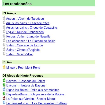
Les randonnées
09 Ariège
Ascou : L'écrin de Tarbésou
Aulus les bains : Cascade d'Ars
Aulus les bains : Cirque de Cagateille
Eyllie : Tour de Frencheden
Forges d'orlu : Etang de Naguille
Les cabannes : Le Plateau de Beille
Salau : Cascade de Leziou
Salau : Cirque d'Anglade
Salau : Mont Vallier
01 Ain
Mijoux : Petit Mont Rond
04 Alpes-de-Haute-Provence
Bayons : Cascade du Forest
Bayons : Hauteur de Bayons
Digne-les-Bains : Dalle aux Ammonites
Digne-les-Bains : Ichtyosaure de la Robine
La Palud-sur-Verdon : Sentier Martel
Le Sauze-du-Lac : Les Demoiselles Coiffées