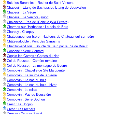
Buis les Baronnies : Rocher de Saint Vincent
Chabeuil : Etang de Bachassier, Etang de Beauvallon
Chabeuil : La Véore
Chabeuil : Le Vercors (avion)
Chalancon : Pas de l'Echelle (Via Ferrata)
Charmes-sur-l'Herbasse : Le bois de Bard
Charpey : Charpey
Chateauneuf-sur-Isère : Hauteurs de Chateauneuf-sur-Isère
Châteaudouble : Pont des Sarrasins
Châtillon-en-Diois : Boucle de Baïn par le Pié de Boeuf
Cobonne : Serre Gontard
Cognin-les-Gorges : Gorges du Nan
Col de Rousset : Carrière romaine
Col de Rousset : La montagne de Beurre
Combovin : Chapelle de Ste Marguerite
Combovin : La source de la Veore
Combovin : Le pas du buis
Combovin : Le pas du buis - hiver
Combovin : Le relais
Combovin : Pas de Boussière
Combovin : Serre Bochon
Crest : Le Donjon
Crest : Les rochers
Crupies : Tour de Jumel