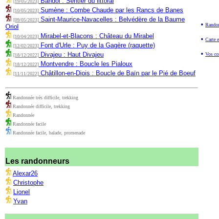
Bandol : Sentier du littoral
[19/05/2023]
Sumène : Combe Chaude par les Rancs de Banes
[10/05/2023]
Saint-Maurice-Navacelles : Belvédère de la Baume
[09/05/2023]
•
Randon
Oriol
Mirabel-et-Blacons : Château du Mirabel
[10/04/2023]
•
Carte e
Font d'Urle : Puy de la Gagère (raquette)
[12/02/2023]
•
Divajeu : Haut Divajeu
Vos co
[18/12/2022]
Montvendre : Boucle les Pialoux
[18/12/2022]
Châtillon-en-Diois : Boucle de Baïn par le Pié de Boeuf
[11/11/2022]
Randonnée très difficile, trekking
Randonnée difficile, trekking
Randonnée
Randonnée facile
Randonnée facile, balade, promenade
Les randonneurs
Alexar26
Christophe
Lionel
Yvan