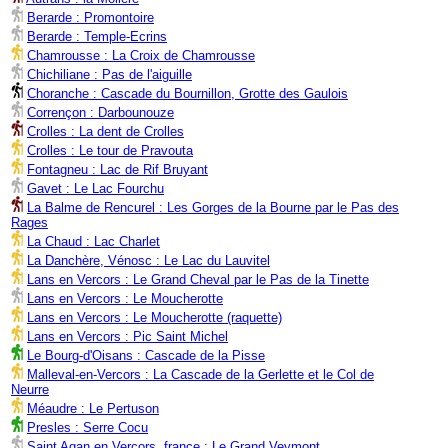
Berarde : Promontoire
Berarde : Temple-Ecrins
Chamrousse : La Croix de Chamrousse
Chichiliane : Pas de l'aiguille
Choranche : Cascade du Bournillon, Grotte des Gaulois
Corrençon : Darbounouze
Crolles : La dent de Crolles
Crolles : Le tour de Pravouta
Fontagneu : Lac de Rif Bruyant
Gavet : Le Lac Fourchu
La Balme de Rencurel : Les Gorges de la Bourne par le Pas des
Rages
La Chaud : Lac Charlet
La Danchère, Vénosc : Le Lac du Lauvitel
Lans en Vercors : Le Grand Cheval par le Pas de la Tinette
Lans en Vercors : Le Moucherotte
Lans en Vercors : Le Moucherotte (raquette)
Lans en Vercors : Pic Saint Michel
Le Bourg-d'Oisans : Cascade de la Pisse
Malleval-en-Vercors : La Cascade de la Gerlette et le Col de
Neurre
Méaudre : Le Pertuson
Presles : Serre Cocu
Saint Agan en Vercors, france : Le Grand Veymont