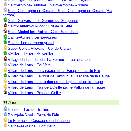
Saint-Antoine-l'Abbaye : Saint-Antoine-l'Abbaye
Saint-Christophe-en-Oisans : Saint-Christophe-en-Oisans (Via
ferrata)
Saint-Gervais : Les Gorges du Gorgonnet
Saint-Laurent-du-Pont : Col de la Sûre
Saint-Michel-les-Portes : Croix-Saint-Paul
Sainte-Agnés : Sainte-Agnés
Savel : Lac de monteynard
Super Collet, Allevard : Col de Claran
Vatilieu : Le tour de Vatilieu
Village du Haut Bréda, La Ferriere : Tour des lacs
Villard de Lans : Col Vert
Villard de Lans : La cascade de la Fauge et lac du Pré
Villard de Lans : Le pont de l'amour, la Cascade de la Fauge
Villard de Lans : Les cabanes de Roybon et de la Fauge
Villard de Lans : Pas de L'Oeille par le Vallon de la Fauge
Villard de Lans : Pas de l'Oeille
39 Jura
Bonlieu : Lac de Bonlieu
Bourg-de-Sirod : Perte de l'Ain
Le Frasnois : Cascades du Hérisson
Salins-les-Bains : Fort Belin