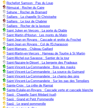
Rochefort Samson : Pas du Loup
Rémuzat : Rocher du Caire
Sahune : Rocher de Bramard
Saillans : La chapelle St Christophe
Saillans : Le tour de Chabrier
Saillans : Rocher de la laveuse
Saint Julien en Vercors : La porte du Diable
Saint Martin d'Hostun : Les monts du Matin
Saint-Jean en Royans : Cascade et grotte du Frochet
Saint-Jean en Royans : Col de l'Echarasson
Saint-Mamans : Château Gaillard
Saint-Martin-en-Vercors : Hameau de Tourtre à St Martin
Saint-Michel-sur-Savasse : Santier de la tour
Saint-Nazaire-le-Désert : La bergerie des Pradeaux
Saint-Vincent-La-Commanderie : Bois des masks
Saint-Vincent-La-Commanderie : La source du Guimand
Saint-Vincent-La-Commanderie : Le champ des pins
Saint-Vincent-La-Commanderie : Sur les pas des Templiers
Sainte-Croix : La crête de Ramiat
Sainte-Eulalie-en-Royans : Cascade verte et cascade blanche
Saoû : Chapelle Saint Médard (sud)
Saoû : Grand et Petit Pommerolle
Saoû : Le grand pommerolle