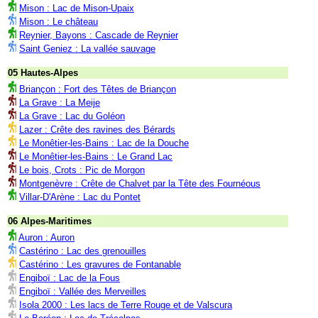
Mison : Lac de Mison-Upaix
Mison : Le château
Reynier, Bayons : Cascade de Reynier
Saint Geniez : La vallée sauvage
05 Hautes-Alpes
Briançon : Fort des Têtes de Briançon
La Grave : La Meije
La Grave : Lac du Goléon
Lazer : Crête des ravines des Bérards
Le Monêtier-les-Bains : Lac de la Douche
Le Monêtier-les-Bains : Le Grand Lac
Le bois, Crots : Pic de Morgon
Montgenèvre : Crête de Chalvet par la Tête des Fournéous
Villar-D'Arène : Lac du Pontet
06 Alpes-Maritimes
Auron : Auron
Castérino : Lac des grenouilles
Castérino : Les gravures de Fontanable
Engiboï : Lac de la Fous
Engiboï : Vallée des Merveilles
Isola 2000 : Les lacs de Terre Rouge et de Valscura