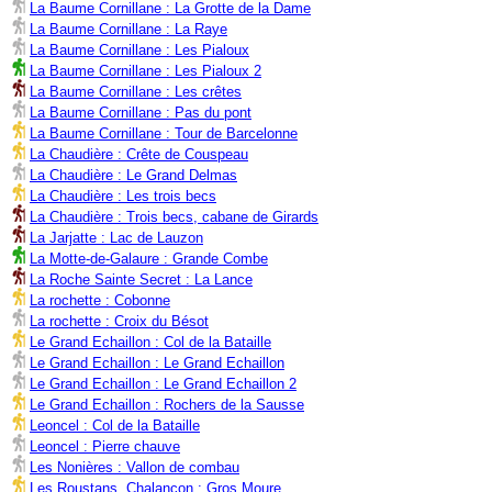
La Baume Cornillane : La Grotte de la Dame
La Baume Cornillane : La Raye
La Baume Cornillane : Les Pialoux
La Baume Cornillane : Les Pialoux 2
La Baume Cornillane : Les crêtes
La Baume Cornillane : Pas du pont
La Baume Cornillane : Tour de Barcelonne
La Chaudière : Crête de Couspeau
La Chaudière : Le Grand Delmas
La Chaudière : Les trois becs
La Chaudière : Trois becs, cabane de Girards
La Jarjatte : Lac de Lauzon
La Motte-de-Galaure : Grande Combe
La Roche Sainte Secret : La Lance
La rochette : Cobonne
La rochette : Croix du Bésot
Le Grand Echaillon : Col de la Bataille
Le Grand Echaillon : Le Grand Echaillon
Le Grand Echaillon : Le Grand Echaillon 2
Le Grand Echaillon : Rochers de la Sausse
Leoncel : Col de la Bataille
Leoncel : Pierre chauve
Les Nonières : Vallon de combau
Les Roustans, Chalançon : Gros Moure