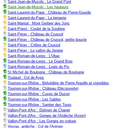
Saint-Jean-de-Muzols : Le Grand Pont
Saint-Jean-de-Muzols : Les hauteurs
Saint-Laurent-du-Pape : Château de Pierre-Gourde
Saint-Laurent-du-Pape : La bergerie
Saint-Martial : Mont Gerbier des Jonc
Saint-Priest : Coulet de la Soulière
Saint-Péray : Château de Crussol
Saint-Péray : Château de Crussol, petite boucle
Saint-Péray : Crêtes de Crussol
Saint-Péray : Le vallon du Jergne
Saint-Romain-de-Lerps : L'Ubac
Saint-Romain-de-Lerps : Le Grand Bois
Saint-Romain-de-Lerps : Logis du Pic
St Michel de Boulogne : Château de Boulogne
Toulaud : Col de Ayes
Tournon-sur-Rhône : Belvédère de Pierre Aiguille et vignobles
Tournon-sur-Rhône : Château (Découverte)
Tournon-sur-Rhône : Cuves de Duzon
Tournon-sur-Rhône : Les Sables
Tournon-sur-Rhône : Santier des Tours
Vallon-Pont d'Arc : Dolmen de Chanet
Vallon-Pont d'Arc : Gorges de l'Ardèche (Avion)
Vallon-Pont d'Arc : Les Gorges en voiture
Veyras, ardèche : Col de l'Arénier