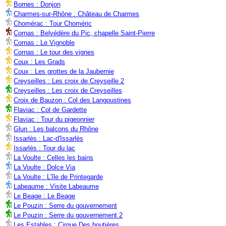
Bornes : Donjon
Charmes-sur-Rhône : Château de Charmes
Chomérac : Tour Choméric
Cornas : Belvédère du Pic, chapelle Saint-Pierre
Cornas : Le Vignoble
Cornas : Le tour des vignes
Coux : Les Grads
Coux : Les grottes de la Jaubernie
Creyseilles : Les croix de Creyseille 2
Creyseilles : Les croix de Creyseilles
Croix de Bauzon : Col des Langoustines
Flaviac : Col de Gardette
Flaviac : Tour du pigeonnier
Glun : Les balcons du Rhône
Issarlès : Lac-d'Issarlès
Issarlès : Tour du lac
La Voulte : Celles les bains
La Voulte : Dolce Via
La Voulte : L'île de Printegarde
Labeaume : Visite Labeaume
Le Beage : Le Beage
Le Pouzin : Serre du gouvernement
Le Pouzin : Serre du gouvernement 2
Les Estables : Cirque Des boutières