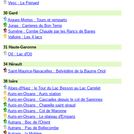
Vesc : Le Peinard
30 Gard
Aigues-Mortes : Tours et remparts
Junas : Carrieres du Bon Temp
Sumène : Combe Chaude par les Rancs de Banes
Valloire : Les 4 lacs
31 Haute-Garonne
Oô : Lac d'Oô
34 Hérault
Saint-Maurice-Navacelles : Belvédère de la Baume Oriol
38 Isère
Alpes-d'Huez : le Tour du Lac Besson au Lac Carrelet
Auris-en-Oisans : Auris station
Auris-en-Oisans : Cascades depuis le col de Sarennes
Auris-en-Oisans : Chapelle saint giraud
Auris-en-Oisans : Col de Maronne
Auris-en-Oisans : Le plateau d'Emparis
Autrans : Bec de l'Orient
Autrans : Pas de Bellecombe
Autrans : la Molière