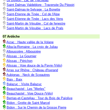
Le Boréon : Lac de Trécolpas
Saint Dalmas Valdeblore : Traversée Du Pépoiri
Saint-Dalmas-le-Selvage : La Bonette
Saint-Etienne de Tinée : Col de l'Alpe
Saint-Etienne de Tinée : Lacs des Vens
Saint-Martin de Vésubie : Col de fenestre
Saint-Martin de Vésubie : Lacs de Prals
07 Ardèche
Aizac : Haute vallée de la Volane
Alba-la-Romaine : La croix de Juliau
Alboussière : Albousière
Alissas : Le Gournier
Alissas : Périchon
Alissas : Voie douce de la Payre (Vélo)
Arras sur Rhône : Château d'Iserand
Aubignas : Neck de Sceautres
Baix : Baix
Balazuc : Visite Balazuc
Beauchastel : Les "Merles"
Beauchastel : Voie Douce (Vélo)
Berrias-et-Casteljau : Tour du Bois de Païolive
Bidon : Grotte de Saint Marcel
Bidon : Sur le Chemin de la Grosse Pierre