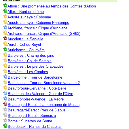
Albon : Une promenée au temps des Comtes d'Albon
Allex : Bord de drôme
Aouste sur sye : Cobonne
Aouste sur sye : Cobonne Printemps
Archiane, france : Cirque d'Archiane
Archiane, france : Cirque d'Archiane (GR93)
Aucelon : La Servelle
Aurel : Col du Royet
Autichamp : Courbière
Barbières : Champ des pins
Barbières : Col de Sambie
Barbières : Le pré des Crapaudes
Barbières : Les Combes
Barcelonne : Tour de Barcelonne
Barcelonne : Tour de Barcelonne variante 2
Beaufort-sur-Gervanne : Côte Belle
Beaumont-les-Valence : Gour de l'Olive
Beaumont-les-Valence : La Véore
Beauregard-Baret : La montagne de Musan
Beauregard-Baret : Près de 5 sous
Beauregard-Baret : Sonnaize
Borne : Sucettes de Borne
Bourdeaux : Ruines du Châtelas