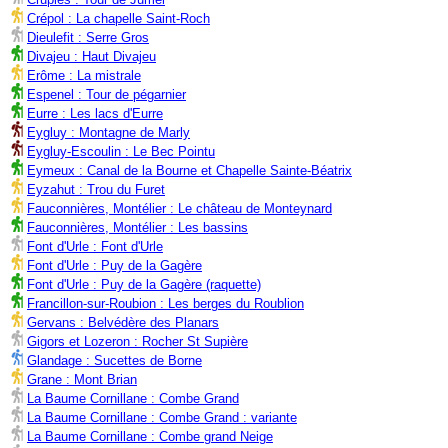
Crépol : La chapelle Saint-Roch
Dieulefit : Serre Gros
Divajeu : Haut Divajeu
Erôme : La mistrale
Espenel : Tour de pégarnier
Eurre : Les lacs d'Eurre
Eygluy : Montagne de Marly
Eygluy-Escoulin : Le Bec Pointu
Eymeux : Canal de la Bourne et Chapelle Sainte-Béatrix
Eyzahut : Trou du Furet
Fauconnières, Montélier : Le château de Monteynard
Fauconnières, Montélier : Les bassins
Font d'Urle : Font d'Urle
Font d'Urle : Puy de la Gagère
Font d'Urle : Puy de la Gagère (raquette)
Francillon-sur-Roubion : Les berges du Roublion
Gervans : Belvédère des Planars
Gigors et Lozeron : Rocher St Supière
Glandage : Sucettes de Borne
Grane : Mont Brian
La Baume Cornillane : Combe Grand
La Baume Cornillane : Combe Grand : variante
La Baume Cornillane : Combe grand Neige