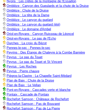
Nyons : Les crêtes de la montagne de l'Essaillon
Omblèze : Canyon des Gueulards et la chute de la Druise
Omblèze : Chute de la Druise
Omblèze : La tête de la Dame
Omblèze : Le canyon du guelard
Omblèze : Le canyon du guelard (été)
Omblèze : Le domaine d'Ambel
Oriol-en-Royans : Canyon Ruisseau de Léoncel
Oriol-en-Royans : Le pas de l'Echo
Ourches : La croix du Bézot
Pennes-le-sec : Pennes-le-sec
Peyrins : Des Étangs de Chaleyre à la Combe Barnière
Peyrus : Le pas du Touet
Peyrus : Le pas du Touet et St Vincent
Peyrus : Les Roches
Peyrus : Pierre chauve
Piègros-la-Clastre : La Chapelle Saint-Médard
Plan de Baix : Chute de la Druise
Plan de Baix : Le Vellan
Pont-en-Royans : Cascades verte et blanche
Pontaix : Cascade de Pontaix
Rochefort Samson : Châteaux de Rochefort
Rochefort Samson : Pas de Bouvaret
Rochefort Samson : Pas de La Pierre