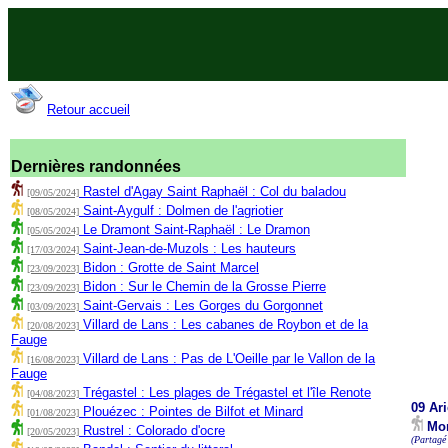
Retour accueil
Dernières randonnées
Rastel d'Agay Saint Raphaël : Col du baladou
[09/05/2024]
Saint-Aygulf : Dolmen de l'agriotier
[08/05/2024]
Le Dramont Saint-Raphaël : Le Dramon
[05/05/2024]
Saint-Jean-de-Muzols : Les hauteurs
[17/03/2024]
Bidon : Grotte de Saint Marcel
[23/09/2023]
Bidon : Sur le Chemin de la Grosse Pierre
[23/09/2023]
Saint-Gervais : Les Gorges du Gorgonnet
[03/09/2023]
Villard de Lans : Les cabanes de Roybon et de la
[20/08/2023]
Fauge
Villard de Lans : Pas de L'Oeille par le Vallon de la
[16/08/2023]
Fauge
Trégastel : Les plages de Trégastel et l'île Renote
[04/08/2023]
09 Ar
Plouézec : Pointes de Bilfot et Minard
[01/08/2023]
Mon
Rustrel : Colorado d'ocre
[20/05/2023]
(Partagé