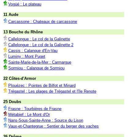
Vogüé : Le plateau
11 Aude
Carcassone : Chateaux de carcassone
13 Bouche du Rhône
Callelongue : Le col de la Galinette
Callelongue : Le col de la Galinette 2
Cassis : Calanque d'En-Vau
Luminy : Mont Puget
Sainte-Marie-de-la-Mer : Carmargue
Sormiou : Calanque de Sormiou
22 Côtes-d'Armor
Plouézec : Pointes de Bilfot et Minard
Trégastel : Les plages de Trégastel et l'île Renote
25 Doubs
Frasne : Tourbières de Frasne
Métabief : Le Mont d'Or
Nans-Sous-Sainte-Anne : Source du Lison
Vaux-et-Chantegrue : Sentier du berger des vaches
26 Drôme