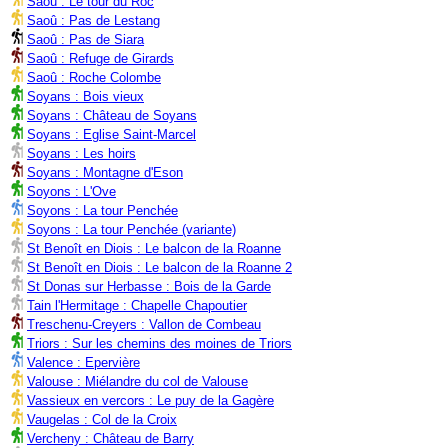
Saoû : Le tour du Roc
Saoû : Pas de Lestang
Saoû : Pas de Siara
Saoû : Refuge de Girards
Saoû : Roche Colombe
Soyans : Bois vieux
Soyans : Château de Soyans
Soyans : Eglise Saint-Marcel
Soyans : Les hoirs
Soyans : Montagne d'Eson
Soyons : L'Ove
Soyons : La tour Penchée
Soyons : La tour Penchée (variante)
St Benoît en Diois : Le balcon de la Roanne
St Benoît en Diois : Le balcon de la Roanne 2
St Donas sur Herbasse : Bois de la Garde
Tain l'Hermitage : Chapelle Chapoutier
Treschenu-Creyers : Vallon de Combeau
Triors : Sur les chemins des moines de Triors
Valence : Epervière
Valouse : Miélandre du col de Valouse
Vassieux en vercors : Le puy de la Gagère
Vaugelas : Col de la Croix
Vercheny : Château de Barry