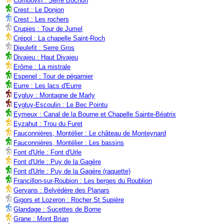
Combovin : Serre Bochon
Crest : Le Donjon
Crest : Les rochers
Crupies : Tour de Jumel
Crépol : La chapelle Saint-Roch
Dieulefit : Serre Gros
Divajeu : Haut Divajeu
Erôme : La mistrale
Espenel : Tour de pégarnier
Eurre : Les lacs d'Eurre
Eygluy : Montagne de Marly
Eygluy-Escoulin : Le Bec Pointu
Eymeux : Canal de la Bourne et Chapelle Sainte-Béatrix
Eyzahut : Trou du Furet
Fauconnières, Montélier : Le château de Monteynard
Fauconnières, Montélier : Les bassins
Font d'Urle : Font d'Urle
Font d'Urle : Puy de la Gagère
Font d'Urle : Puy de la Gagère (raquette)
Francillon-sur-Roubion : Les berges du Roublion
Gervans : Belvédère des Planars
Gigors et Lozeron : Rocher St Supière
Glandage : Sucettes de Borne
Grane : Mont Brian