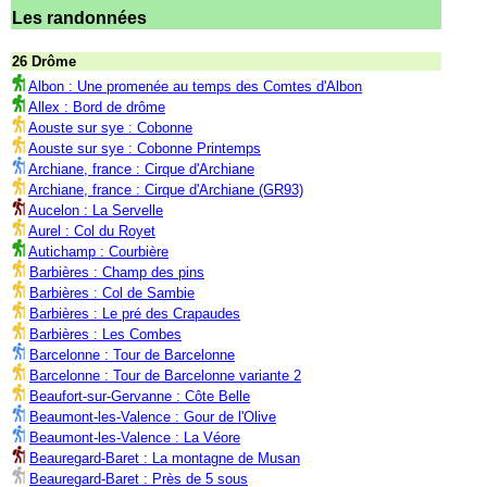
Les randonnées
26 Drôme
Albon : Une promenée au temps des Comtes d'Albon
Allex : Bord de drôme
Aouste sur sye : Cobonne
Aouste sur sye : Cobonne Printemps
Archiane, france : Cirque d'Archiane
Archiane, france : Cirque d'Archiane (GR93)
Aucelon : La Servelle
Aurel : Col du Royet
Autichamp : Courbière
Barbières : Champ des pins
Barbières : Col de Sambie
Barbières : Le pré des Crapaudes
Barbières : Les Combes
Barcelonne : Tour de Barcelonne
Barcelonne : Tour de Barcelonne variante 2
Beaufort-sur-Gervanne : Côte Belle
Beaumont-les-Valence : Gour de l'Olive
Beaumont-les-Valence : La Véore
Beauregard-Baret : La montagne de Musan
Beauregard-Baret : Près de 5 sous