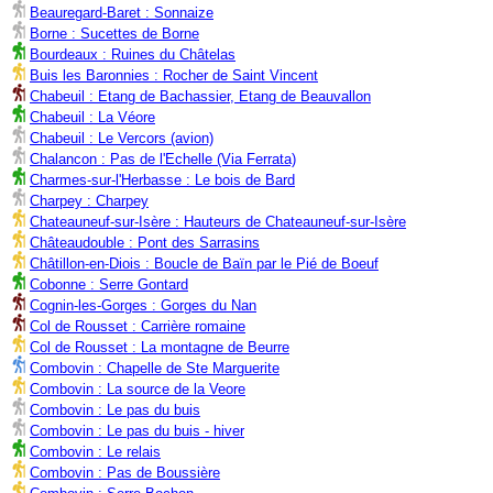
Beauregard-Baret : Sonnaize
Borne : Sucettes de Borne
Bourdeaux : Ruines du Châtelas
Buis les Baronnies : Rocher de Saint Vincent
Chabeuil : Etang de Bachassier, Etang de Beauvallon
Chabeuil : La Véore
Chabeuil : Le Vercors (avion)
Chalancon : Pas de l'Echelle (Via Ferrata)
Charmes-sur-l'Herbasse : Le bois de Bard
Charpey : Charpey
Chateauneuf-sur-Isère : Hauteurs de Chateauneuf-sur-Isère
Châteaudouble : Pont des Sarrasins
Châtillon-en-Diois : Boucle de Baïn par le Pié de Boeuf
Cobonne : Serre Gontard
Cognin-les-Gorges : Gorges du Nan
Col de Rousset : Carrière romaine
Col de Rousset : La montagne de Beurre
Combovin : Chapelle de Ste Marguerite
Combovin : La source de la Veore
Combovin : Le pas du buis
Combovin : Le pas du buis - hiver
Combovin : Le relais
Combovin : Pas de Boussière