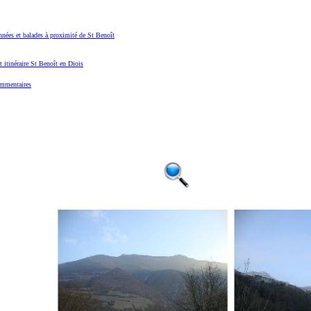
nées et balades à proximité de St Benoît
t itinéraire St Benoît en Diois
mmentaires