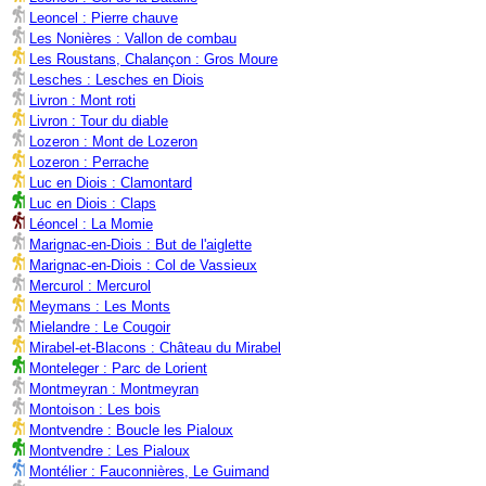
Leoncel : Pierre chauve
Les Nonières : Vallon de combau
Les Roustans, Chalançon : Gros Moure
Lesches : Lesches en Diois
Livron : Mont roti
Livron : Tour du diable
Lozeron : Mont de Lozeron
Lozeron : Perrache
Luc en Diois : Clamontard
Luc en Diois : Claps
Léoncel : La Momie
Marignac-en-Diois : But de l'aiglette
Marignac-en-Diois : Col de Vassieux
Mercurol : Mercurol
Meymans : Les Monts
Mielandre : Le Cougoir
Mirabel-et-Blacons : Château du Mirabel
Monteleger : Parc de Lorient
Montmeyran : Montmeyran
Montoison : Les bois
Montvendre : Boucle les Pialoux
Montvendre : Les Pialoux
Montélier : Fauconnières, Le Guimand