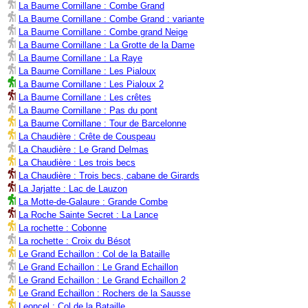
La Baume Cornillane : Combe Grand
La Baume Cornillane : Combe Grand : variante
La Baume Cornillane : Combe grand Neige
La Baume Cornillane : La Grotte de la Dame
La Baume Cornillane : La Raye
La Baume Cornillane : Les Pialoux
La Baume Cornillane : Les Pialoux 2
La Baume Cornillane : Les crêtes
La Baume Cornillane : Pas du pont
La Baume Cornillane : Tour de Barcelonne
La Chaudière : Crête de Couspeau
La Chaudière : Le Grand Delmas
La Chaudière : Les trois becs
La Chaudière : Trois becs, cabane de Girards
La Jarjatte : Lac de Lauzon
La Motte-de-Galaure : Grande Combe
La Roche Sainte Secret : La Lance
La rochette : Cobonne
La rochette : Croix du Bésot
Le Grand Echaillon : Col de la Bataille
Le Grand Echaillon : Le Grand Echaillon
Le Grand Echaillon : Le Grand Echaillon 2
Le Grand Echaillon : Rochers de la Sausse
Leoncel : Col de la Bataille