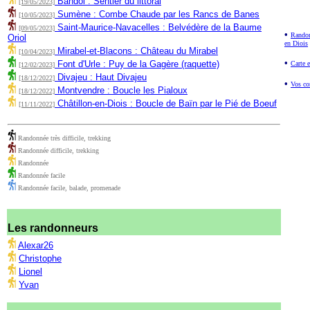
Bandol : Sentier du littoral
[19/05/2023]
Sumène : Combe Chaude par les Rancs de Banes
[10/05/2023]
Saint-Maurice-Navacelles : Belvédère de la Baume
[09/05/2023]
•
Randon
Oriol
en Diois
Mirabel-et-Blacons : Château du Mirabel
[10/04/2023]
•
Font d'Urle : Puy de la Gagère (raquette)
Carte e
[12/02/2023]
Divajeu : Haut Divajeu
[18/12/2022]
•
Vos co
Montvendre : Boucle les Pialoux
[18/12/2022]
Châtillon-en-Diois : Boucle de Baïn par le Pié de Boeuf
[11/11/2022]
Randonnée très difficile, trekking
Randonnée difficile, trekking
Randonnée
Randonnée facile
Randonnée facile, balade, promenade
Les randonneurs
Alexar26
Christophe
Lionel
Yvan