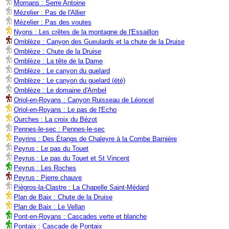
Mornans : Serre Antoine
Mézelier : Pas de l'Allier
Mézelier : Pas des voutes
Nyons : Les crêtes de la montagne de l'Essaillon
Omblèze : Canyon des Gueulards et la chute de la Druise
Omblèze : Chute de la Druise
Omblèze : La tête de la Dame
Omblèze : Le canyon du guelard
Omblèze : Le canyon du guelard (été)
Omblèze : Le domaine d'Ambel
Oriol-en-Royans : Canyon Ruisseau de Léoncel
Oriol-en-Royans : Le pas de l'Echo
Ourches : La croix du Bézot
Pennes-le-sec : Pennes-le-sec
Peyrins : Des Étangs de Chaleyre à la Combe Barnière
Peyrus : Le pas du Touet
Peyrus : Le pas du Touet et St Vincent
Peyrus : Les Roches
Peyrus : Pierre chauve
Piègros-la-Clastre : La Chapelle Saint-Médard
Plan de Baix : Chute de la Druise
Plan de Baix : Le Vellan
Pont-en-Royans : Cascades verte et blanche
Pontaix : Cascade de Pontaix