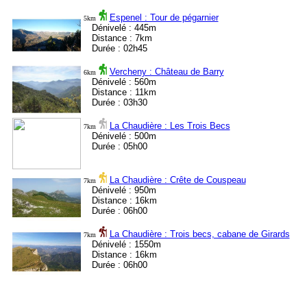
Espenel : Tour de pégarnier
5km
Dénivelé : 445m
Distance : 7km
Durée : 02h45
Vercheny : Château de Barry
6km
Dénivelé : 560m
Distance : 11km
Durée : 03h30
La Chaudière : Les Trois Becs
7km
Dénivelé : 500m
Durée : 05h00
La Chaudière : Crête de Couspeau
7km
Dénivelé : 950m
Distance : 16km
Durée : 06h00
La Chaudière : Trois becs, cabane de Girards
7km
Dénivelé : 1550m
Distance : 16km
Durée : 06h00