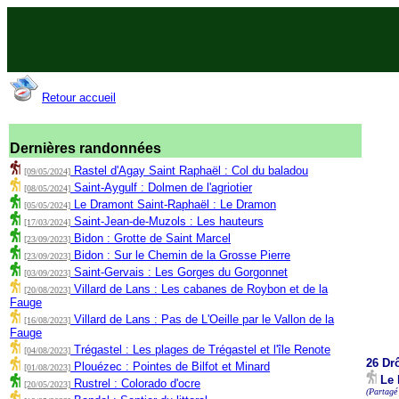
Retour accueil
Dernières randonnées
Rastel d'Agay Saint Raphaël : Col du baladou
[09/05/2024]
Saint-Aygulf : Dolmen de l'agriotier
[08/05/2024]
Le Dramont Saint-Raphaël : Le Dramon
[05/05/2024]
Saint-Jean-de-Muzols : Les hauteurs
[17/03/2024]
Bidon : Grotte de Saint Marcel
[23/09/2023]
Bidon : Sur le Chemin de la Grosse Pierre
[23/09/2023]
Saint-Gervais : Les Gorges du Gorgonnet
[03/09/2023]
Villard de Lans : Les cabanes de Roybon et de la
[20/08/2023]
Fauge
Villard de Lans : Pas de L'Oeille par le Vallon de la
[16/08/2023]
Fauge
Trégastel : Les plages de Trégastel et l'île Renote
[04/08/2023]
26 Dr
Plouézec : Pointes de Bilfot et Minard
[01/08/2023]
Le 
Rustrel : Colorado d'ocre
[20/05/2023]
(Partagé