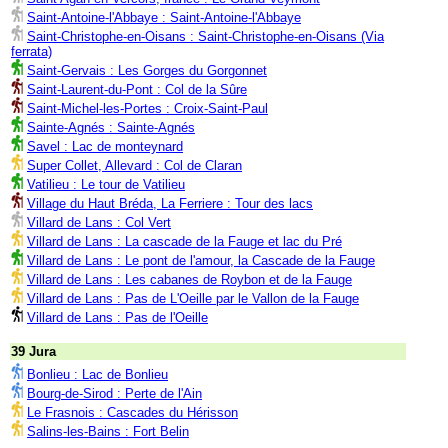
Saint-Antoine-l'Abbaye : Saint-Antoine-l'Abbaye
Saint-Christophe-en-Oisans : Saint-Christophe-en-Oisans (Via
ferrata)
Saint-Gervais : Les Gorges du Gorgonnet
Saint-Laurent-du-Pont : Col de la Sûre
Saint-Michel-les-Portes : Croix-Saint-Paul
Sainte-Agnés : Sainte-Agnés
Savel : Lac de monteynard
Super Collet, Allevard : Col de Claran
Vatilieu : Le tour de Vatilieu
Village du Haut Bréda, La Ferriere : Tour des lacs
Villard de Lans : Col Vert
Villard de Lans : La cascade de la Fauge et lac du Pré
Villard de Lans : Le pont de l'amour, la Cascade de la Fauge
Villard de Lans : Les cabanes de Roybon et de la Fauge
Villard de Lans : Pas de L'Oeille par le Vallon de la Fauge
Villard de Lans : Pas de l'Oeille
39 Jura
Bonlieu : Lac de Bonlieu
Bourg-de-Sirod : Perte de l'Ain
Le Frasnois : Cascades du Hérisson
Salins-les-Bains : Fort Belin