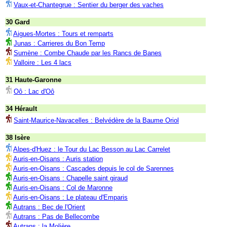
Vaux-et-Chantegrue : Sentier du berger des vaches
30 Gard
Aigues-Mortes : Tours et remparts
Junas : Carrieres du Bon Temp
Sumène : Combe Chaude par les Rancs de Banes
Valloire : Les 4 lacs
31 Haute-Garonne
Oô : Lac d'Oô
34 Hérault
Saint-Maurice-Navacelles : Belvédère de la Baume Oriol
38 Isère
Alpes-d'Huez : le Tour du Lac Besson au Lac Carrelet
Auris-en-Oisans : Auris station
Auris-en-Oisans : Cascades depuis le col de Sarennes
Auris-en-Oisans : Chapelle saint giraud
Auris-en-Oisans : Col de Maronne
Auris-en-Oisans : Le plateau d'Emparis
Autrans : Bec de l'Orient
Autrans : Pas de Bellecombe
Autrans : la Molière