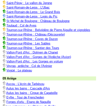
Saint-Péray : Le vallon du Jergne
Saint-Romain-de-Lerps : L'Ubac
Saint-Romain-de-Lerps : Le Grand Bois
Saint-Romain-de-Lerps : Logis du Pic
St Michel de Boulogne : Château de Boulogne
Toulaud : Col de Ayes
Tournon-sur-Rhône : Belvédère de Pierre Aiguille et vignobles
Tournon-sur-Rhône : Château (Découverte)
Tournon-sur-Rhône : Cuves de Duzon
Tournon-sur-Rhône : Les Sables
Tournon-sur-Rhône : Santier des Tours
Vallon-Pont d'Arc : Dolmen de Chanet
Vallon-Pont d'Arc : Gorges de l'Ardèche (Avion)
Vallon-Pont d'Arc : Les Gorges en voiture
Veyras, ardèche : Col de l'Arénier
Vogüé : Le plateau
09 Ariège
Ascou : L'écrin de Tarbésou
Aulus les bains : Cascade d'Ars
Aulus les bains : Cirque de Cagateille
Eyllie : Tour de Frencheden
Forges d'orlu : Etang de Naguille