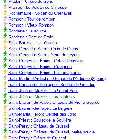
Pradon : Cirque de Gens
Pranles : Le Volcan de Chirouse
Rochemaure : Volcan du Chenavari
Rompon : Tour de rompon
Rompon : Vieux Rompon
Rondette : La source
Rondette : Sere de Praly
Saint Bauzile : Les éboulis
Saint Cierge La Serre : Croix de Gruas
Saint Cierge La Serre : Serre de Leyrier
Saint Gorges les Bains : Col de Rotisson
Saint Gorges les Bains : Grangeon
Saint Gorges les Bains : Les sculptures
Saint Martin d'Ardèche : Gorges de l'Ardèche (2 jours)
Saint-Etienne de Boulogne : Rocher de Gourdon
Saint-Jean-de-Muzols : Le Grand Pont
Saint-Jean-de-Muzols : Les hauteurs
Saint-Laurent-du-Pape : Château de Pierre-Gourde
Saint-Laurent-du-Pape : La bergerie
Saint-Martial : Mont Gerbier des Jonc
Saint-Priest : Coulet de la Soulière
Saint-Péray : Château de Crussol
Saint-Péray : Château de Crussol, petite boucle
Saint-Péray : Crêtes de Crussol