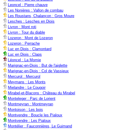
Leoncel : Pierre chauve
Les Nonières : Vallon de combau
Les Roustans, Chalançon : Gros Moure
Lesches : Lesches en Diois
Livron : Mont roti
Livron : Tour du diable
Lozeron : Mont de Lozeron
Lozeron : Perrache
Luc en Diois : Clamontard
Luc en Diois : Claps
Léoncel : La Momie
Marignac-en-Diois : But de l'aiglette
Marignac-en-Diois : Col de Vassieux
Mercurol : Mercurol
Meymans : Les Monts
Mielandre : Le Cougoir
Mirabel-et-Blacons : Château du Mirabel
Monteleger : Parc de Lorient
Montmeyran : Montmeyran
Montoison : Les bois
Montvendre : Boucle les Pialoux
Montvendre : Les Pialoux
Montélier : Fauconnières, Le Guimand