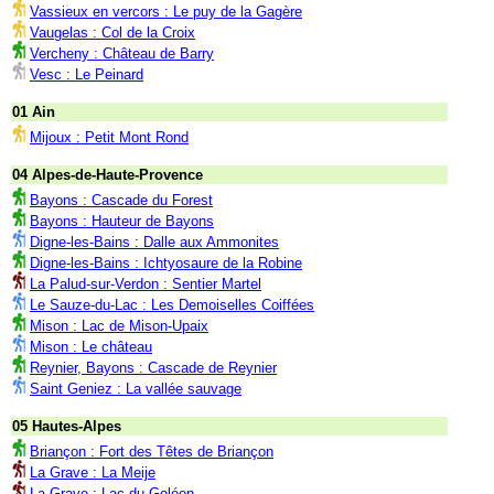
Vassieux en vercors : Le puy de la Gagère
Vaugelas : Col de la Croix
Vercheny : Château de Barry
Vesc : Le Peinard
01 Ain
Mijoux : Petit Mont Rond
04 Alpes-de-Haute-Provence
Bayons : Cascade du Forest
Bayons : Hauteur de Bayons
Digne-les-Bains : Dalle aux Ammonites
Digne-les-Bains : Ichtyosaure de la Robine
La Palud-sur-Verdon : Sentier Martel
Le Sauze-du-Lac : Les Demoiselles Coiffées
Mison : Lac de Mison-Upaix
Mison : Le château
Reynier, Bayons : Cascade de Reynier
Saint Geniez : La vallée sauvage
05 Hautes-Alpes
Briançon : Fort des Têtes de Briançon
La Grave : La Meije
La Grave : Lac du Goléon