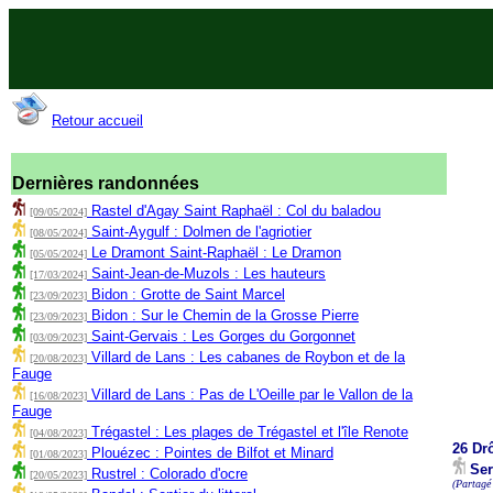
Retour accueil
Dernières randonnées
Rastel d'Agay Saint Raphaël : Col du baladou
[09/05/2024]
Saint-Aygulf : Dolmen de l'agriotier
[08/05/2024]
Le Dramont Saint-Raphaël : Le Dramon
[05/05/2024]
Saint-Jean-de-Muzols : Les hauteurs
[17/03/2024]
Bidon : Grotte de Saint Marcel
[23/09/2023]
Bidon : Sur le Chemin de la Grosse Pierre
[23/09/2023]
Saint-Gervais : Les Gorges du Gorgonnet
[03/09/2023]
Villard de Lans : Les cabanes de Roybon et de la
[20/08/2023]
Fauge
Villard de Lans : Pas de L'Oeille par le Vallon de la
[16/08/2023]
Fauge
Trégastel : Les plages de Trégastel et l'île Renote
[04/08/2023]
26 Dr
Plouézec : Pointes de Bilfot et Minard
[01/08/2023]
Ser
Rustrel : Colorado d'ocre
[20/05/2023]
(Partagé