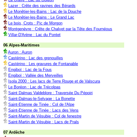
Lazer : Crête des ravines des Bérards
Le Monêtier-les-Bains : Lac de la Douche
Le Monêtier-les-Bains : Le Grand Lac
Le bois, Crots : Pic de Morgon
Montgenèvre : Crête de Chalvet par la Tête des Fournéous
Villar-D'Arène : Lac du Pontet
06 Alpes-Maritimes
Auron : Auron
Castérino : Lac des grenouilles
Castérino : Les gravures de Fontanable
Engiboï : Lac de la Fous
Engiboï : Vallée des Merveilles
Isola 2000 : Les lacs de Terre Rouge et de Valscura
Le Boréon : Lac de Trécolpas
Saint Dalmas Valdeblore : Traversée Du Pépoiri
Saint-Dalmas-le-Selvage : La Bonette
Saint-Etienne de Tinée : Col de l'Alpe
Saint-Etienne de Tinée : Lacs des Vens
Saint-Martin de Vésubie : Col de fenestre
Saint-Martin de Vésubie : Lacs de Prals
07 Ardèche