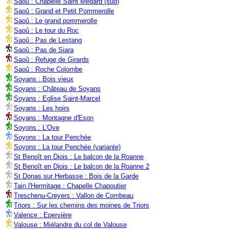
Saoû : Chapelle Saint Médard (sud)
Saoû : Grand et Petit Pommerolle
Saoû : Le grand pommerolle
Saoû : Le tour du Roc
Saoû : Pas de Lestang
Saoû : Pas de Siara
Saoû : Refuge de Girards
Saoû : Roche Colombe
Soyans : Bois vieux
Soyans : Château de Soyans
Soyans : Eglise Saint-Marcel
Soyans : Les hoirs
Soyans : Montagne d'Eson
Soyons : L'Ove
Soyons : La tour Penchée
Soyons : La tour Penchée (variante)
St Benoît en Diois : Le balcon de la Roanne
St Benoît en Diois : Le balcon de la Roanne 2
St Donas sur Herbasse : Bois de la Garde
Tain l'Hermitage : Chapelle Chapoutier
Treschenu-Creyers : Vallon de Combeau
Triors : Sur les chemins des moines de Triors
Valence : Epervière
Valouse : Miélandre du col de Valouse