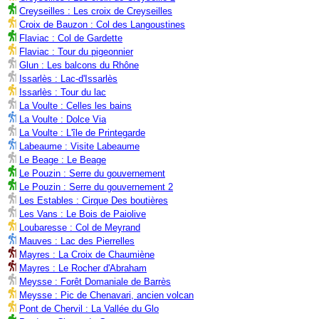
Creyseilles : Les croix de Creyseilles
Croix de Bauzon : Col des Langoustines
Flaviac : Col de Gardette
Flaviac : Tour du pigeonnier
Glun : Les balcons du Rhône
Issarlès : Lac-d'Issarlès
Issarlès : Tour du lac
La Voulte : Celles les bains
La Voulte : Dolce Via
La Voulte : L'île de Printegarde
Labeaume : Visite Labeaume
Le Beage : Le Beage
Le Pouzin : Serre du gouvernement
Le Pouzin : Serre du gouvernement 2
Les Estables : Cirque Des boutières
Les Vans : Le Bois de Paiolive
Loubaresse : Col de Meyrand
Mauves : Lac des Pierrelles
Mayres : La Croix de Chaumiène
Mayres : Le Rocher d'Abraham
Meysse : Forêt Domaniale de Barrès
Meysse : Pic de Chenavari, ancien volcan
Pont de Chervil : La Vallée du Glo