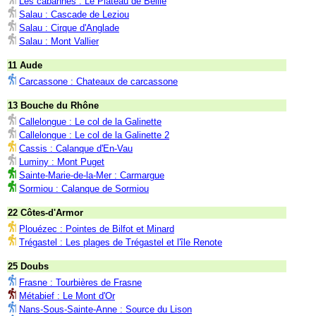
Les cabannes : Le Plateau de Beille
Salau : Cascade de Leziou
Salau : Cirque d'Anglade
Salau : Mont Vallier
11 Aude
Carcassone : Chateaux de carcassone
13 Bouche du Rhône
Callelongue : Le col de la Galinette
Callelongue : Le col de la Galinette 2
Cassis : Calanque d'En-Vau
Luminy : Mont Puget
Sainte-Marie-de-la-Mer : Carmargue
Sormiou : Calanque de Sormiou
22 Côtes-d'Armor
Plouézec : Pointes de Bilfot et Minard
Trégastel : Les plages de Trégastel et l'île Renote
25 Doubs
Frasne : Tourbières de Frasne
Métabief : Le Mont d'Or
Nans-Sous-Sainte-Anne : Source du Lison