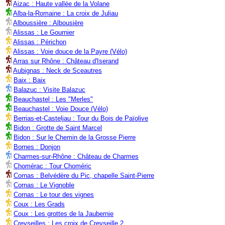
Aizac : Haute vallée de la Volane
Alba-la-Romaine : La croix de Juliau
Alboussière : Albousière
Alissas : Le Gournier
Alissas : Périchon
Alissas : Voie douce de la Payre (Vélo)
Arras sur Rhône : Château d'Iserand
Aubignas : Neck de Sceautres
Baix : Baix
Balazuc : Visite Balazuc
Beauchastel : Les "Merles"
Beauchastel : Voie Douce (Vélo)
Berrias-et-Casteljau : Tour du Bois de Païolive
Bidon : Grotte de Saint Marcel
Bidon : Sur le Chemin de la Grosse Pierre
Bornes : Donjon
Charmes-sur-Rhône : Château de Charmes
Chomérac : Tour Choméric
Cornas : Belvédère du Pic, chapelle Saint-Pierre
Cornas : Le Vignoble
Cornas : Le tour des vignes
Coux : Les Grads
Coux : Les grottes de la Jaubernie
Creyseilles : Les croix de Creyseille 2