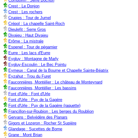
Combovin : Serre Bochon
Crest : Le Donjon
Crest : Les rochers
Crupies : Tour de Jumel
Crépol : La chapelle Saint-Roch
Dieulefit : Serre Gros
Divajeu : Haut Divajeu
Erôme : La mistrale
Espenel : Tour de pégarnier
Eurre : Les lacs d'Eurre
Eygluy : Montagne de Marly
Eygluy-Escoulin : Le Bec Pointu
Eymeux : Canal de la Bourne et Chapelle Sainte-Béatrix
Eyzahut : Trou du Furet
Fauconnières, Montélier : Le château de Monteynard
Fauconnières, Montélier : Les bassins
Font d'Urle : Font d'Urle
Font d'Urle : Puy de la Gagère
Font d'Urle : Puy de la Gagère (raquette)
Francillon-sur-Roubion : Les berges du Roublion
Gervans : Belvédère des Planars
Gigors et Lozeron : Rocher St Supière
Glandage : Sucettes de Borne
Grane : Mont Brian