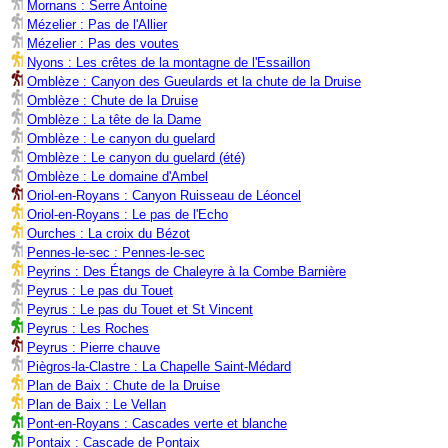
Mornans : Serre Antoine
Mézelier : Pas de l'Allier
Mézelier : Pas des voutes
Nyons : Les crêtes de la montagne de l'Essaillon
Omblèze : Canyon des Gueulards et la chute de la Druise
Omblèze : Chute de la Druise
Omblèze : La tête de la Dame
Omblèze : Le canyon du guelard
Omblèze : Le canyon du guelard (été)
Omblèze : Le domaine d'Ambel
Oriol-en-Royans : Canyon Ruisseau de Léoncel
Oriol-en-Royans : Le pas de l'Echo
Ourches : La croix du Bézot
Pennes-le-sec : Pennes-le-sec
Peyrins : Des Étangs de Chaleyre à la Combe Barnière
Peyrus : Le pas du Touet
Peyrus : Le pas du Touet et St Vincent
Peyrus : Les Roches
Peyrus : Pierre chauve
Piègros-la-Clastre : La Chapelle Saint-Médard
Plan de Baix : Chute de la Druise
Plan de Baix : Le Vellan
Pont-en-Royans : Cascades verte et blanche
Pontaix : Cascade de Pontaix