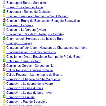
Beauregard-Baret : Sonnaize
Borne : Sucettes de Borne
Bourdeaux : Ruines du Châtelas
Buis les Baronnies : Rocher de Saint Vincent
Chabeuil : Etang de Bachassier, Etang de Beauvallon
Chabeuil : La Véore
Chabeuil : Le Vercors (avion)
Chalancon : Pas de l'Echelle (Via Ferrata)
Charmes-sur-l'Herbasse : Le bois de Bard
Charpey : Charpey
Chateauneuf-sur-Isère : Hauteurs de Chateauneuf-sur-Isère
Châteaudouble : Pont des Sarrasins
Châtillon-en-Diois : Boucle de Baïn par le Pié de Boeuf
Cobonne : Serre Gontard
Cognin-les-Gorges : Gorges du Nan
Col de Rousset : Carrière romaine
Col de Rousset : La montagne de Beurre
Combovin : Chapelle de Ste Marguerite
Combovin : La source de la Veore
Combovin : Le pas du buis
Combovin : Le pas du buis - hiver
Combovin : Le relais
Combovin : Pas de Boussière