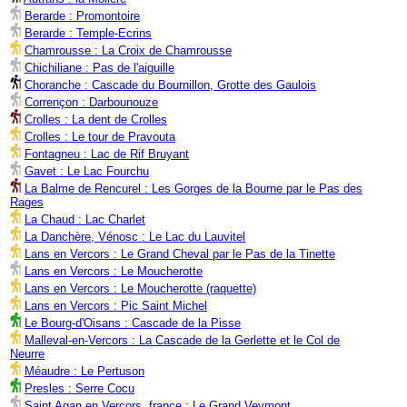
Berarde : Promontoire
Berarde : Temple-Ecrins
Chamrousse : La Croix de Chamrousse
Chichiliane : Pas de l'aiguille
Choranche : Cascade du Bournillon, Grotte des Gaulois
Corrençon : Darbounouze
Crolles : La dent de Crolles
Crolles : Le tour de Pravouta
Fontagneu : Lac de Rif Bruyant
Gavet : Le Lac Fourchu
La Balme de Rencurel : Les Gorges de la Bourne par le Pas des
Rages
La Chaud : Lac Charlet
La Danchère, Vénosc : Le Lac du Lauvitel
Lans en Vercors : Le Grand Cheval par le Pas de la Tinette
Lans en Vercors : Le Moucherotte
Lans en Vercors : Le Moucherotte (raquette)
Lans en Vercors : Pic Saint Michel
Le Bourg-d'Oisans : Cascade de la Pisse
Malleval-en-Vercors : La Cascade de la Gerlette et le Col de
Neurre
Méaudre : Le Pertuson
Presles : Serre Cocu
Saint Agan en Vercors, france : Le Grand Veymont