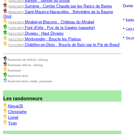
Bandol : Sentier du littoral
[19/05/2023]
Durée
Sumène : Combe Chaude par les Rancs de Banes
[10/05/2023]
Saint-Maurice-Navacelles : Belvédère de la Baume
[09/05/2023]
Oriol
•
Randon
Mirabel-et-Blacons : Château du Mirabel
[10/04/2023]
Font d'Urle : Puy de la Gagère (raquette)
•
[12/02/2023]
Carte e
Divajeu : Haut Divajeu
[18/12/2022]
•
Vos co
Montvendre : Boucle les Pialoux
[18/12/2022]
Châtillon-en-Diois : Boucle de Baïn par le Pié de Boeuf
[11/11/2022]
Randonnée très difficile, trekking
Randonnée difficile, trekking
Randonnée
Randonnée facile
Randonnée facile, balade, promenade
Les randonneurs
Alexar26
Christophe
Lionel
Yvan