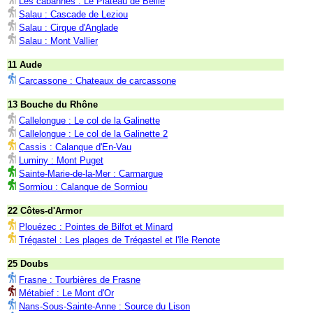
Les cabannes : Le Plateau de Beille
Salau : Cascade de Leziou
Salau : Cirque d'Anglade
Salau : Mont Vallier
11 Aude
Carcassone : Chateaux de carcassone
13 Bouche du Rhône
Callelongue : Le col de la Galinette
Callelongue : Le col de la Galinette 2
Cassis : Calanque d'En-Vau
Luminy : Mont Puget
Sainte-Marie-de-la-Mer : Carmargue
Sormiou : Calanque de Sormiou
22 Côtes-d'Armor
Plouézec : Pointes de Bilfot et Minard
Trégastel : Les plages de Trégastel et l'île Renote
25 Doubs
Frasne : Tourbières de Frasne
Métabief : Le Mont d'Or
Nans-Sous-Sainte-Anne : Source du Lison