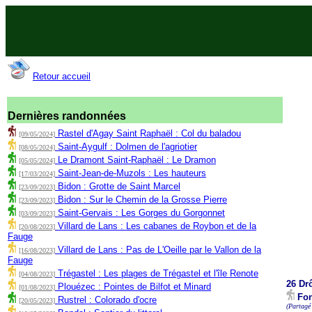
Retour accueil
Dernières randonnées
Rastel d'Agay Saint Raphaël : Col du baladou
[09/05/2024]
Saint-Aygulf : Dolmen de l'agriotier
[08/05/2024]
Le Dramont Saint-Raphaël : Le Dramon
[05/05/2024]
Saint-Jean-de-Muzols : Les hauteurs
[17/03/2024]
Bidon : Grotte de Saint Marcel
[23/09/2023]
Bidon : Sur le Chemin de la Grosse Pierre
[23/09/2023]
Saint-Gervais : Les Gorges du Gorgonnet
[03/09/2023]
Villard de Lans : Les cabanes de Roybon et de la
[20/08/2023]
Fauge
Villard de Lans : Pas de L'Oeille par le Vallon de la
[16/08/2023]
Fauge
Trégastel : Les plages de Trégastel et l'île Renote
[04/08/2023]
26 Dr
Plouézec : Pointes de Bilfot et Minard
[01/08/2023]
Fon
Rustrel : Colorado d'ocre
[20/05/2023]
(Partagé