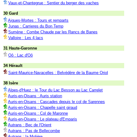
Vaux-et-Chantegrue : Sentier du berger des vaches
30 Gard
Aigues-Mortes : Tours et remparts
Junas : Carrieres du Bon Temp
Sumène : Combe Chaude par les Rancs de Banes
Valloire : Les 4 lacs
31 Haute-Garonne
Oô : Lac d'Oô
34 Hérault
Saint-Maurice-Navacelles : Belvédère de la Baume Oriol
38 Isère
Alpes-d'Huez : le Tour du Lac Besson au Lac Carrelet
Auris-en-Oisans : Auris station
Auris-en-Oisans : Cascades depuis le col de Sarennes
Auris-en-Oisans : Chapelle saint giraud
Auris-en-Oisans : Col de Maronne
Auris-en-Oisans : Le plateau d'Emparis
Autrans : Bec de l'Orient
Autrans : Pas de Bellecombe
Autrans : la Molière