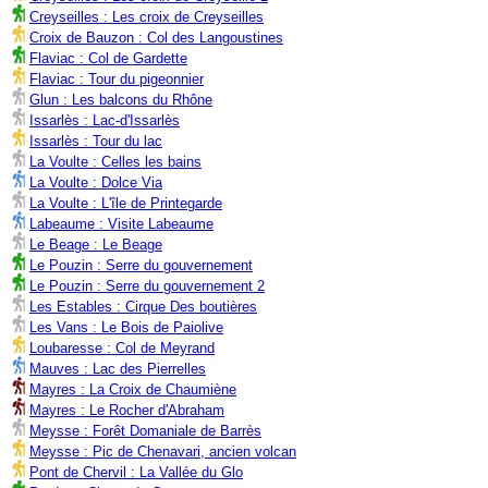
Creyseilles : Les croix de Creyseilles
Croix de Bauzon : Col des Langoustines
Flaviac : Col de Gardette
Flaviac : Tour du pigeonnier
Glun : Les balcons du Rhône
Issarlès : Lac-d'Issarlès
Issarlès : Tour du lac
La Voulte : Celles les bains
La Voulte : Dolce Via
La Voulte : L'île de Printegarde
Labeaume : Visite Labeaume
Le Beage : Le Beage
Le Pouzin : Serre du gouvernement
Le Pouzin : Serre du gouvernement 2
Les Estables : Cirque Des boutières
Les Vans : Le Bois de Paiolive
Loubaresse : Col de Meyrand
Mauves : Lac des Pierrelles
Mayres : La Croix de Chaumiène
Mayres : Le Rocher d'Abraham
Meysse : Forêt Domaniale de Barrès
Meysse : Pic de Chenavari, ancien volcan
Pont de Chervil : La Vallée du Glo