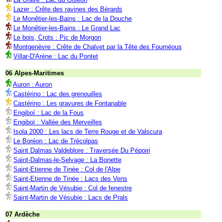
Lazer : Crête des ravines des Bérards
Le Monêtier-les-Bains : Lac de la Douche
Le Monêtier-les-Bains : Le Grand Lac
Le bois, Crots : Pic de Morgon
Montgenèvre : Crête de Chalvet par la Tête des Fournéous
Villar-D'Arène : Lac du Pontet
06 Alpes-Maritimes
Auron : Auron
Castérino : Lac des grenouilles
Castérino : Les gravures de Fontanable
Engiboï : Lac de la Fous
Engiboï : Vallée des Merveilles
Isola 2000 : Les lacs de Terre Rouge et de Valscura
Le Boréon : Lac de Trécolpas
Saint Dalmas Valdeblore : Traversée Du Pépoiri
Saint-Dalmas-le-Selvage : La Bonette
Saint-Etienne de Tinée : Col de l'Alpe
Saint-Etienne de Tinée : Lacs des Vens
Saint-Martin de Vésubie : Col de fenestre
Saint-Martin de Vésubie : Lacs de Prals
07 Ardèche