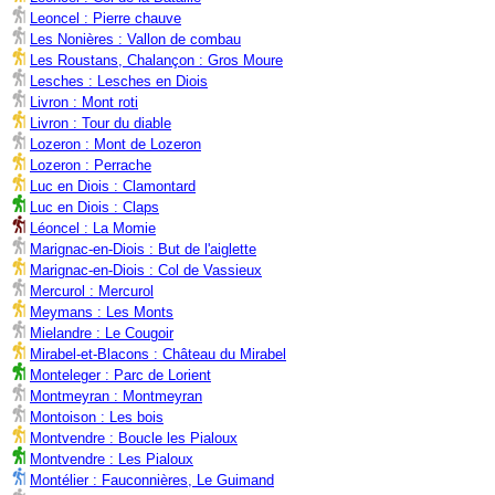
Leoncel : Pierre chauve
Les Nonières : Vallon de combau
Les Roustans, Chalançon : Gros Moure
Lesches : Lesches en Diois
Livron : Mont roti
Livron : Tour du diable
Lozeron : Mont de Lozeron
Lozeron : Perrache
Luc en Diois : Clamontard
Luc en Diois : Claps
Léoncel : La Momie
Marignac-en-Diois : But de l'aiglette
Marignac-en-Diois : Col de Vassieux
Mercurol : Mercurol
Meymans : Les Monts
Mielandre : Le Cougoir
Mirabel-et-Blacons : Château du Mirabel
Monteleger : Parc de Lorient
Montmeyran : Montmeyran
Montoison : Les bois
Montvendre : Boucle les Pialoux
Montvendre : Les Pialoux
Montélier : Fauconnières, Le Guimand