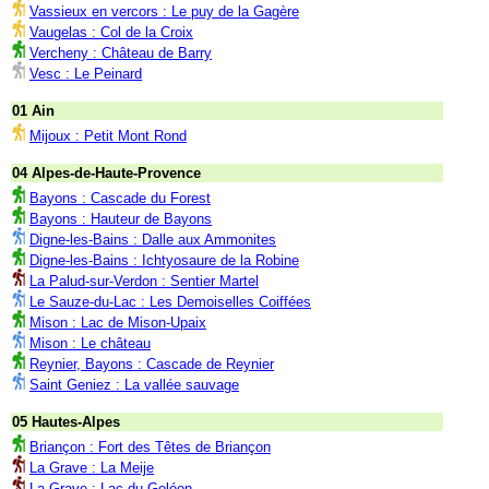
Vassieux en vercors : Le puy de la Gagère
Vaugelas : Col de la Croix
Vercheny : Château de Barry
Vesc : Le Peinard
01 Ain
Mijoux : Petit Mont Rond
04 Alpes-de-Haute-Provence
Bayons : Cascade du Forest
Bayons : Hauteur de Bayons
Digne-les-Bains : Dalle aux Ammonites
Digne-les-Bains : Ichtyosaure de la Robine
La Palud-sur-Verdon : Sentier Martel
Le Sauze-du-Lac : Les Demoiselles Coiffées
Mison : Lac de Mison-Upaix
Mison : Le château
Reynier, Bayons : Cascade de Reynier
Saint Geniez : La vallée sauvage
05 Hautes-Alpes
Briançon : Fort des Têtes de Briançon
La Grave : La Meije
La Grave : Lac du Goléon