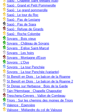
Saoû : Chapelle Saint Médard (sud)
Saoû : Grand et Petit Pommerolle
Saoû : Le grand pommerolle
Saoû : Le tour du Roc
Saoû : Pas de Lestang
Saoû : Pas de Siara
Saoû : Refuge de Girards
Saoû : Roche Colombe
Soyans : Bois vieux
Soyans : Château de Soyans
Soyans : Eglise Saint-Marcel
Soyans : Les hoirs
Soyans : Montagne d'Eson
Soyons : L'Ove
Soyons : La tour Penchée
Soyons : La tour Penchée (variante)
St Benoît en Diois : Le balcon de la Roanne
St Benoît en Diois : Le balcon de la Roanne 2
St Donas sur Herbasse : Bois de la Garde
Tain l'Hermitage : Chapelle Chapoutier
Treschenu-Creyers : Vallon de Combeau
Triors : Sur les chemins des moines de Triors
Valence : Epervière
Valouse : Miélandre du col de Valouse