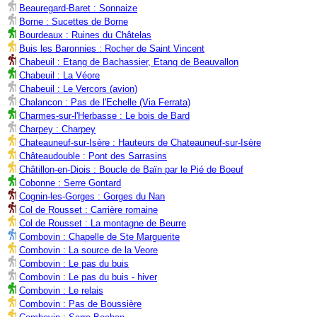
Beauregard-Baret : Sonnaize
Borne : Sucettes de Borne
Bourdeaux : Ruines du Châtelas
Buis les Baronnies : Rocher de Saint Vincent
Chabeuil : Etang de Bachassier, Etang de Beauvallon
Chabeuil : La Véore
Chabeuil : Le Vercors (avion)
Chalancon : Pas de l'Echelle (Via Ferrata)
Charmes-sur-l'Herbasse : Le bois de Bard
Charpey : Charpey
Chateauneuf-sur-Isère : Hauteurs de Chateauneuf-sur-Isère
Châteaudouble : Pont des Sarrasins
Châtillon-en-Diois : Boucle de Baïn par le Pié de Boeuf
Cobonne : Serre Gontard
Cognin-les-Gorges : Gorges du Nan
Col de Rousset : Carrière romaine
Col de Rousset : La montagne de Beurre
Combovin : Chapelle de Ste Marguerite
Combovin : La source de la Veore
Combovin : Le pas du buis
Combovin : Le pas du buis - hiver
Combovin : Le relais
Combovin : Pas de Boussière