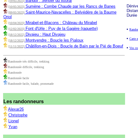
Bandol : Sentier du littoral
[19/05/2023]
Déniv
Sumène : Combe Chaude par les Rancs de Banes
[10/05/2023]
Dista
Saint-Maurice-Navacelles : Belvédère de la Baume
[09/05/2023]
Durée
Oriol
Mirabel-et-Blacons : Château du Mirabel
[10/04/2023]
Font d'Urle : Puy de la Gagère (raquette)
•
[12/02/2023]
Randon
Divajeu : Haut Divajeu
[18/12/2022]
•
Carte e
Montvendre : Boucle les Pialoux
[18/12/2022]
Châtillon-en-Diois : Boucle de Baïn par le Pié de Boeuf
[11/11/2022]
•
Vos co
Randonnée très difficile, trekking
Randonnée difficile, trekking
Randonnée
Randonnée facile
Randonnée facile, balade, promenade
Les randonneurs
Alexar26
Christophe
Lionel
Yvan