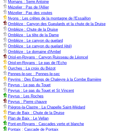
Mornans : Serre Antoine
Mézelier : Pas de l'Allier
Mézelier : Pas des voutes
Nyons : Les crêtes de la montagne de l'Essaillon
Omblèze : Canyon des Gueulards et la chute de la Druise
Omblèze : Chute de la Druise
Omblèze : La tête de la Dame
Omblèze : Le canyon du guelard
Omblèze : Le canyon du guelard (été)
Omblèze : Le domaine d'Ambel
Oriol-en-Royans : Canyon Ruisseau de Léoncel
Oriol-en-Royans : Le pas de l'Echo
Ourches : La croix du Bézot
Pennes-le-sec : Pennes-le-sec
Peyrins : Des Étangs de Chaleyre à la Combe Barnière
Peyrus : Le pas du Touet
Peyrus : Le pas du Touet et St Vincent
Peyrus : Les Roches
Peyrus : Pierre chauve
Piègros-la-Clastre : La Chapelle Saint-Médard
Plan de Baix : Chute de la Druise
Plan de Baix : Le Vellan
Pont-en-Royans : Cascades verte et blanche
Pontaix : Cascade de Pontaix