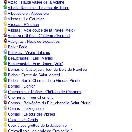
Aizac : Haute vallée de la Volane
Alba-la-Romaine : La croix de Juliau
Alboussière : Albousière
Alissas : Le Gournier
Alissas : Périchon
Alissas : Voie douce de la Payre (Vélo)
Arras sur Rhône : Château d'Iserand
Aubignas : Neck de Sceautres
Baix : Baix
Balazuc : Visite Balazuc
Beauchastel : Les "Merles"
Beauchastel : Voie Douce (Vélo)
Berrias-et-Casteljau : Tour du Bois de Païolive
Bidon : Grotte de Saint Marcel
Bidon : Sur le Chemin de la Grosse Pierre
Bornes : Donjon
Charmes-sur-Rhône : Château de Charmes
Chomérac : Tour Choméric
Cornas : Belvédère du Pic, chapelle Saint-Pierre
Cornas : Le Vignoble
Cornas : Le tour des vignes
Coux : Les Grads
Coux : Les grottes de la Jaubernie
Creyseilles : Les croix de Creyseille 2