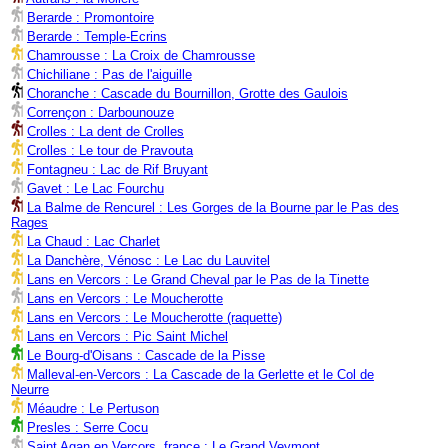
Berarde : Promontoire
Berarde : Temple-Ecrins
Chamrousse : La Croix de Chamrousse
Chichiliane : Pas de l'aiguille
Choranche : Cascade du Bournillon, Grotte des Gaulois
Corrençon : Darbounouze
Crolles : La dent de Crolles
Crolles : Le tour de Pravouta
Fontagneu : Lac de Rif Bruyant
Gavet : Le Lac Fourchu
La Balme de Rencurel : Les Gorges de la Bourne par le Pas des
Rages
La Chaud : Lac Charlet
La Danchère, Vénosc : Le Lac du Lauvitel
Lans en Vercors : Le Grand Cheval par le Pas de la Tinette
Lans en Vercors : Le Moucherotte
Lans en Vercors : Le Moucherotte (raquette)
Lans en Vercors : Pic Saint Michel
Le Bourg-d'Oisans : Cascade de la Pisse
Malleval-en-Vercors : La Cascade de la Gerlette et le Col de
Neurre
Méaudre : Le Pertuson
Presles : Serre Cocu
Saint Agan en Vercors, france : Le Grand Veymont