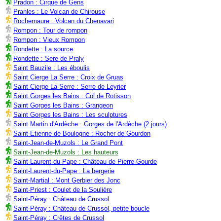
Pradon : Cirque de Gens
Pranles : Le Volcan de Chirouse
Rochemaure : Volcan du Chenavari
Rompon : Tour de rompon
Rompon : Vieux Rompon
Rondette : La source
Rondette : Sere de Praly
Saint Bauzile : Les éboulis
Saint Cierge La Serre : Croix de Gruas
Saint Cierge La Serre : Serre de Leyrier
Saint Gorges les Bains : Col de Rotisson
Saint Gorges les Bains : Grangeon
Saint Gorges les Bains : Les sculptures
Saint Martin d'Ardèche : Gorges de l'Ardèche (2 jours)
Saint-Etienne de Boulogne : Rocher de Gourdon
Saint-Jean-de-Muzols : Le Grand Pont
Saint-Jean-de-Muzols : Les hauteurs
Saint-Laurent-du-Pape : Château de Pierre-Gourde
Saint-Laurent-du-Pape : La bergerie
Saint-Martial : Mont Gerbier des Jonc
Saint-Priest : Coulet de la Soulière
Saint-Péray : Château de Crussol
Saint-Péray : Château de Crussol, petite boucle
Saint-Péray : Crêtes de Crussol