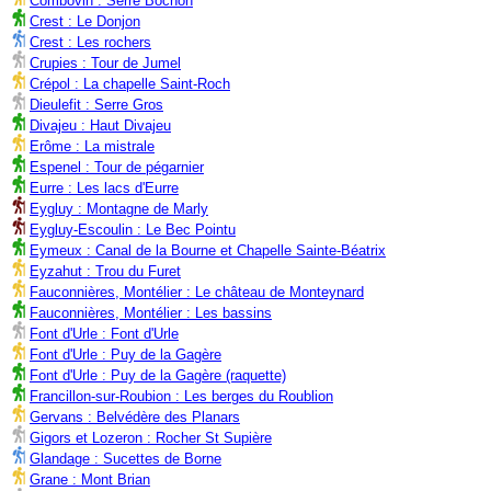
Combovin : Serre Bochon
Crest : Le Donjon
Crest : Les rochers
Crupies : Tour de Jumel
Crépol : La chapelle Saint-Roch
Dieulefit : Serre Gros
Divajeu : Haut Divajeu
Erôme : La mistrale
Espenel : Tour de pégarnier
Eurre : Les lacs d'Eurre
Eygluy : Montagne de Marly
Eygluy-Escoulin : Le Bec Pointu
Eymeux : Canal de la Bourne et Chapelle Sainte-Béatrix
Eyzahut : Trou du Furet
Fauconnières, Montélier : Le château de Monteynard
Fauconnières, Montélier : Les bassins
Font d'Urle : Font d'Urle
Font d'Urle : Puy de la Gagère
Font d'Urle : Puy de la Gagère (raquette)
Francillon-sur-Roubion : Les berges du Roublion
Gervans : Belvédère des Planars
Gigors et Lozeron : Rocher St Supière
Glandage : Sucettes de Borne
Grane : Mont Brian