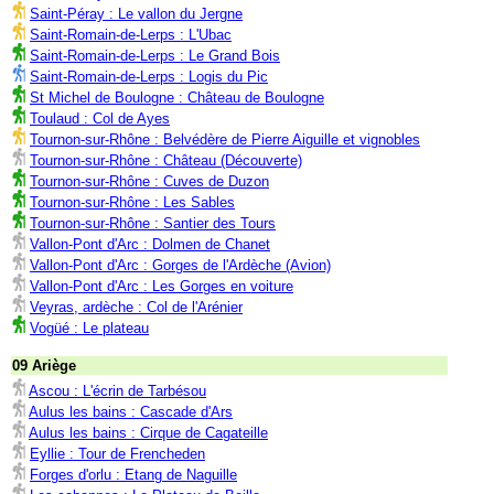
Saint-Péray : Le vallon du Jergne
Saint-Romain-de-Lerps : L'Ubac
Saint-Romain-de-Lerps : Le Grand Bois
Saint-Romain-de-Lerps : Logis du Pic
St Michel de Boulogne : Château de Boulogne
Toulaud : Col de Ayes
Tournon-sur-Rhône : Belvédère de Pierre Aiguille et vignobles
Tournon-sur-Rhône : Château (Découverte)
Tournon-sur-Rhône : Cuves de Duzon
Tournon-sur-Rhône : Les Sables
Tournon-sur-Rhône : Santier des Tours
Vallon-Pont d'Arc : Dolmen de Chanet
Vallon-Pont d'Arc : Gorges de l'Ardèche (Avion)
Vallon-Pont d'Arc : Les Gorges en voiture
Veyras, ardèche : Col de l'Arénier
Vogüé : Le plateau
09 Ariège
Ascou : L'écrin de Tarbésou
Aulus les bains : Cascade d'Ars
Aulus les bains : Cirque de Cagateille
Eyllie : Tour de Frencheden
Forges d'orlu : Etang de Naguille