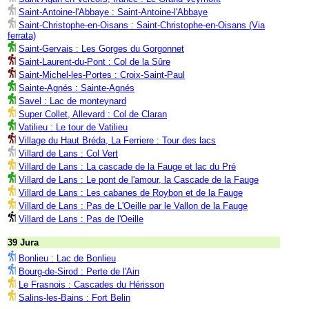
Saint-Antoine-l'Abbaye : Saint-Antoine-l'Abbaye
Saint-Christophe-en-Oisans : Saint-Christophe-en-Oisans (Via
ferrata)
Saint-Gervais : Les Gorges du Gorgonnet
Saint-Laurent-du-Pont : Col de la Sûre
Saint-Michel-les-Portes : Croix-Saint-Paul
Sainte-Agnés : Sainte-Agnés
Savel : Lac de monteynard
Super Collet, Allevard : Col de Claran
Vatilieu : Le tour de Vatilieu
Village du Haut Bréda, La Ferriere : Tour des lacs
Villard de Lans : Col Vert
Villard de Lans : La cascade de la Fauge et lac du Pré
Villard de Lans : Le pont de l'amour, la Cascade de la Fauge
Villard de Lans : Les cabanes de Roybon et de la Fauge
Villard de Lans : Pas de L'Oeille par le Vallon de la Fauge
Villard de Lans : Pas de l'Oeille
39 Jura
Bonlieu : Lac de Bonlieu
Bourg-de-Sirod : Perte de l'Ain
Le Frasnois : Cascades du Hérisson
Salins-les-Bains : Fort Belin