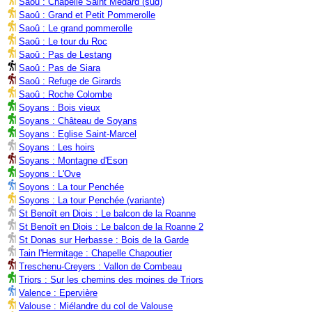
Saoû : Chapelle Saint Médard (sud)
Saoû : Grand et Petit Pommerolle
Saoû : Le grand pommerolle
Saoû : Le tour du Roc
Saoû : Pas de Lestang
Saoû : Pas de Siara
Saoû : Refuge de Girards
Saoû : Roche Colombe
Soyans : Bois vieux
Soyans : Château de Soyans
Soyans : Eglise Saint-Marcel
Soyans : Les hoirs
Soyans : Montagne d'Eson
Soyons : L'Ove
Soyons : La tour Penchée
Soyons : La tour Penchée (variante)
St Benoît en Diois : Le balcon de la Roanne
St Benoît en Diois : Le balcon de la Roanne 2
St Donas sur Herbasse : Bois de la Garde
Tain l'Hermitage : Chapelle Chapoutier
Treschenu-Creyers : Vallon de Combeau
Triors : Sur les chemins des moines de Triors
Valence : Epervière
Valouse : Miélandre du col de Valouse