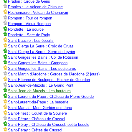
Pradon : Cirque de Gens
Pranles : Le Volcan de Chirouse
Rochemaure : Volcan du Chenavari
Rompon : Tour de rompon
Rompon : Vieux Rompon
Rondette : La source
Rondette : Sere de Praly
Saint Bauzile : Les éboulis
Saint Cierge La Serre : Croix de Gruas
Saint Cierge La Serre : Serre de Leyrier
Saint Gorges les Bains : Col de Rotisson
Saint Gorges les Bains : Grangeon
Saint Gorges les Bains : Les sculptures
Saint Martin d'Ardèche : Gorges de l'Ardèche (2 jours)
Saint-Etienne de Boulogne : Rocher de Gourdon
Saint-Jean-de-Muzols : Le Grand Pont
Saint-Jean-de-Muzols : Les hauteurs
Saint-Laurent-du-Pape : Château de Pierre-Gourde
Saint-Laurent-du-Pape : La bergerie
Saint-Martial : Mont Gerbier des Jonc
Saint-Priest : Coulet de la Soulière
Saint-Péray : Château de Crussol
Saint-Péray : Château de Crussol, petite boucle
Saint-Péray : Crêtes de Crussol