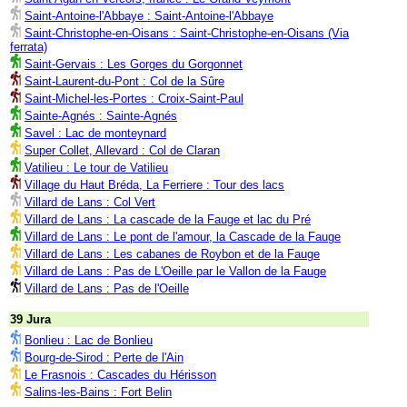
Saint-Antoine-l'Abbaye : Saint-Antoine-l'Abbaye
Saint-Christophe-en-Oisans : Saint-Christophe-en-Oisans (Via
ferrata)
Saint-Gervais : Les Gorges du Gorgonnet
Saint-Laurent-du-Pont : Col de la Sûre
Saint-Michel-les-Portes : Croix-Saint-Paul
Sainte-Agnés : Sainte-Agnés
Savel : Lac de monteynard
Super Collet, Allevard : Col de Claran
Vatilieu : Le tour de Vatilieu
Village du Haut Bréda, La Ferriere : Tour des lacs
Villard de Lans : Col Vert
Villard de Lans : La cascade de la Fauge et lac du Pré
Villard de Lans : Le pont de l'amour, la Cascade de la Fauge
Villard de Lans : Les cabanes de Roybon et de la Fauge
Villard de Lans : Pas de L'Oeille par le Vallon de la Fauge
Villard de Lans : Pas de l'Oeille
39 Jura
Bonlieu : Lac de Bonlieu
Bourg-de-Sirod : Perte de l'Ain
Le Frasnois : Cascades du Hérisson
Salins-les-Bains : Fort Belin