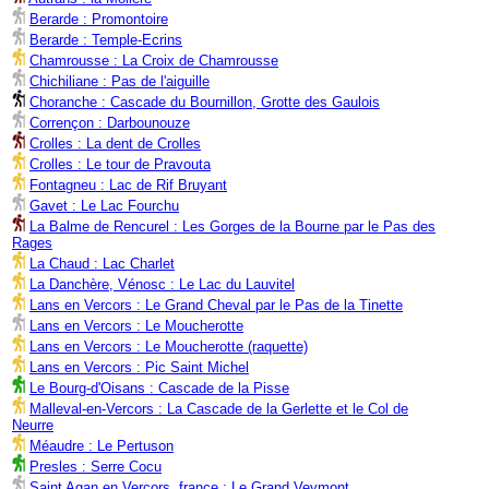
Berarde : Promontoire
Berarde : Temple-Ecrins
Chamrousse : La Croix de Chamrousse
Chichiliane : Pas de l'aiguille
Choranche : Cascade du Bournillon, Grotte des Gaulois
Corrençon : Darbounouze
Crolles : La dent de Crolles
Crolles : Le tour de Pravouta
Fontagneu : Lac de Rif Bruyant
Gavet : Le Lac Fourchu
La Balme de Rencurel : Les Gorges de la Bourne par le Pas des
Rages
La Chaud : Lac Charlet
La Danchère, Vénosc : Le Lac du Lauvitel
Lans en Vercors : Le Grand Cheval par le Pas de la Tinette
Lans en Vercors : Le Moucherotte
Lans en Vercors : Le Moucherotte (raquette)
Lans en Vercors : Pic Saint Michel
Le Bourg-d'Oisans : Cascade de la Pisse
Malleval-en-Vercors : La Cascade de la Gerlette et le Col de
Neurre
Méaudre : Le Pertuson
Presles : Serre Cocu
Saint Agan en Vercors, france : Le Grand Veymont