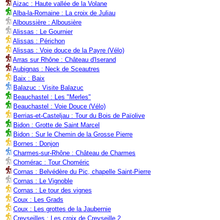
Aizac : Haute vallée de la Volane
Alba-la-Romaine : La croix de Juliau
Alboussière : Albousière
Alissas : Le Gournier
Alissas : Périchon
Alissas : Voie douce de la Payre (Vélo)
Arras sur Rhône : Château d'Iserand
Aubignas : Neck de Sceautres
Baix : Baix
Balazuc : Visite Balazuc
Beauchastel : Les "Merles"
Beauchastel : Voie Douce (Vélo)
Berrias-et-Casteljau : Tour du Bois de Païolive
Bidon : Grotte de Saint Marcel
Bidon : Sur le Chemin de la Grosse Pierre
Bornes : Donjon
Charmes-sur-Rhône : Château de Charmes
Chomérac : Tour Choméric
Cornas : Belvédère du Pic, chapelle Saint-Pierre
Cornas : Le Vignoble
Cornas : Le tour des vignes
Coux : Les Grads
Coux : Les grottes de la Jaubernie
Creyseilles : Les croix de Creyseille 2