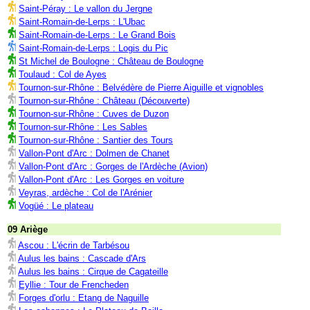
Saint-Péray : Le vallon du Jergne
Saint-Romain-de-Lerps : L'Ubac
Saint-Romain-de-Lerps : Le Grand Bois
Saint-Romain-de-Lerps : Logis du Pic
St Michel de Boulogne : Château de Boulogne
Toulaud : Col de Ayes
Tournon-sur-Rhône : Belvédère de Pierre Aiguille et vignobles
Tournon-sur-Rhône : Château (Découverte)
Tournon-sur-Rhône : Cuves de Duzon
Tournon-sur-Rhône : Les Sables
Tournon-sur-Rhône : Santier des Tours
Vallon-Pont d'Arc : Dolmen de Chanet
Vallon-Pont d'Arc : Gorges de l'Ardèche (Avion)
Vallon-Pont d'Arc : Les Gorges en voiture
Veyras, ardèche : Col de l'Arénier
Vogüé : Le plateau
09 Ariège
Ascou : L'écrin de Tarbésou
Aulus les bains : Cascade d'Ars
Aulus les bains : Cirque de Cagateille
Eyllie : Tour de Frencheden
Forges d'orlu : Etang de Naguille