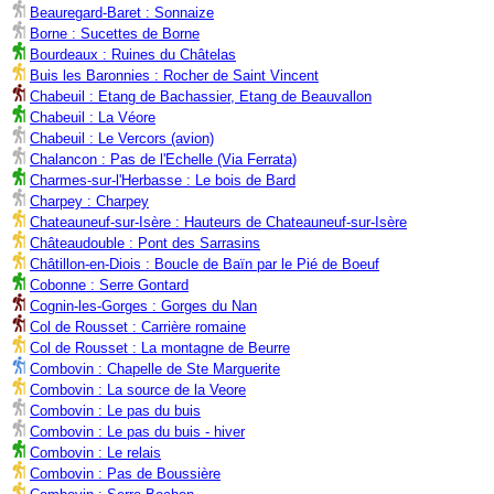
Beauregard-Baret : Sonnaize
Borne : Sucettes de Borne
Bourdeaux : Ruines du Châtelas
Buis les Baronnies : Rocher de Saint Vincent
Chabeuil : Etang de Bachassier, Etang de Beauvallon
Chabeuil : La Véore
Chabeuil : Le Vercors (avion)
Chalancon : Pas de l'Echelle (Via Ferrata)
Charmes-sur-l'Herbasse : Le bois de Bard
Charpey : Charpey
Chateauneuf-sur-Isère : Hauteurs de Chateauneuf-sur-Isère
Châteaudouble : Pont des Sarrasins
Châtillon-en-Diois : Boucle de Baïn par le Pié de Boeuf
Cobonne : Serre Gontard
Cognin-les-Gorges : Gorges du Nan
Col de Rousset : Carrière romaine
Col de Rousset : La montagne de Beurre
Combovin : Chapelle de Ste Marguerite
Combovin : La source de la Veore
Combovin : Le pas du buis
Combovin : Le pas du buis - hiver
Combovin : Le relais
Combovin : Pas de Boussière