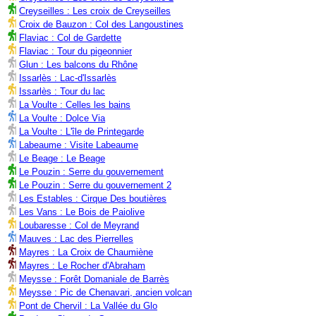
Creyseilles : Les croix de Creyseilles
Croix de Bauzon : Col des Langoustines
Flaviac : Col de Gardette
Flaviac : Tour du pigeonnier
Glun : Les balcons du Rhône
Issarlès : Lac-d'Issarlès
Issarlès : Tour du lac
La Voulte : Celles les bains
La Voulte : Dolce Via
La Voulte : L'île de Printegarde
Labeaume : Visite Labeaume
Le Beage : Le Beage
Le Pouzin : Serre du gouvernement
Le Pouzin : Serre du gouvernement 2
Les Estables : Cirque Des boutières
Les Vans : Le Bois de Paiolive
Loubaresse : Col de Meyrand
Mauves : Lac des Pierrelles
Mayres : La Croix de Chaumiène
Mayres : Le Rocher d'Abraham
Meysse : Forêt Domaniale de Barrès
Meysse : Pic de Chenavari, ancien volcan
Pont de Chervil : La Vallée du Glo