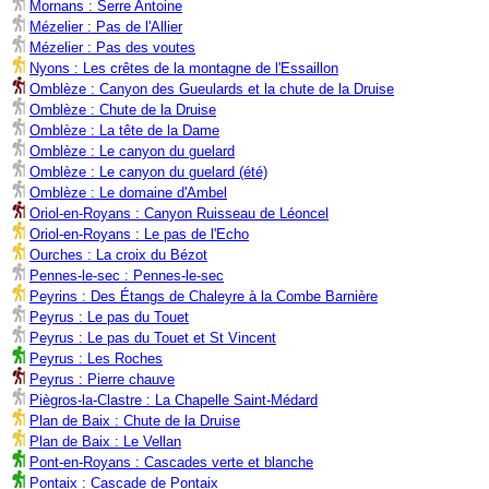
Mornans : Serre Antoine
Mézelier : Pas de l'Allier
Mézelier : Pas des voutes
Nyons : Les crêtes de la montagne de l'Essaillon
Omblèze : Canyon des Gueulards et la chute de la Druise
Omblèze : Chute de la Druise
Omblèze : La tête de la Dame
Omblèze : Le canyon du guelard
Omblèze : Le canyon du guelard (été)
Omblèze : Le domaine d'Ambel
Oriol-en-Royans : Canyon Ruisseau de Léoncel
Oriol-en-Royans : Le pas de l'Echo
Ourches : La croix du Bézot
Pennes-le-sec : Pennes-le-sec
Peyrins : Des Étangs de Chaleyre à la Combe Barnière
Peyrus : Le pas du Touet
Peyrus : Le pas du Touet et St Vincent
Peyrus : Les Roches
Peyrus : Pierre chauve
Piègros-la-Clastre : La Chapelle Saint-Médard
Plan de Baix : Chute de la Druise
Plan de Baix : Le Vellan
Pont-en-Royans : Cascades verte et blanche
Pontaix : Cascade de Pontaix