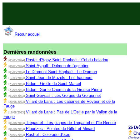
Retour accueil
Dernières randonnées
Rastel d'Agay Saint Raphaël : Col du baladou
[09/05/2024]
Saint-Aygulf : Dolmen de l'agriotier
[08/05/2024]
Le Dramont Saint-Raphaël : Le Dramon
[05/05/2024]
Saint-Jean-de-Muzols : Les hauteurs
[17/03/2024]
Bidon : Grotte de Saint Marcel
[23/09/2023]
Bidon : Sur le Chemin de la Grosse Pierre
[23/09/2023]
Saint-Gervais : Les Gorges du Gorgonnet
[03/09/2023]
Villard de Lans : Les cabanes de Roybon et de la
[20/08/2023]
Fauge
Villard de Lans : Pas de L'Oeille par le Vallon de la
[16/08/2023]
Fauge
Trégastel : Les plages de Trégastel et l'île Renote
[04/08/2023]
26 Dr
Plouézec : Pointes de Bilfot et Minard
[01/08/2023]
Cha
Rustrel : Colorado d'ocre
[20/05/2023]
(Partagé