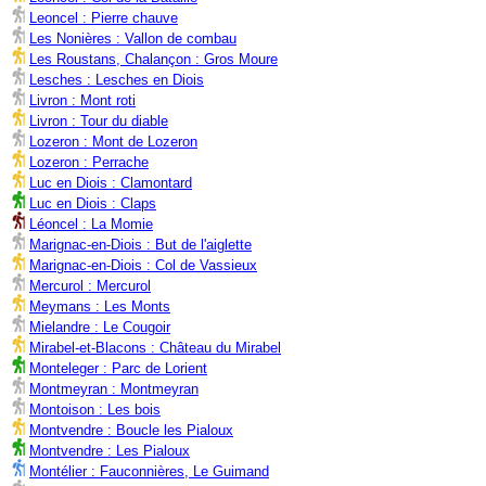
Leoncel : Pierre chauve
Les Nonières : Vallon de combau
Les Roustans, Chalançon : Gros Moure
Lesches : Lesches en Diois
Livron : Mont roti
Livron : Tour du diable
Lozeron : Mont de Lozeron
Lozeron : Perrache
Luc en Diois : Clamontard
Luc en Diois : Claps
Léoncel : La Momie
Marignac-en-Diois : But de l'aiglette
Marignac-en-Diois : Col de Vassieux
Mercurol : Mercurol
Meymans : Les Monts
Mielandre : Le Cougoir
Mirabel-et-Blacons : Château du Mirabel
Monteleger : Parc de Lorient
Montmeyran : Montmeyran
Montoison : Les bois
Montvendre : Boucle les Pialoux
Montvendre : Les Pialoux
Montélier : Fauconnières, Le Guimand