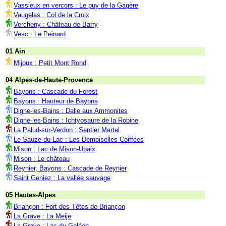
Vassieux en vercors : Le puy de la Gagère
Vaugelas : Col de la Croix
Vercheny : Château de Barry
Vesc : Le Peinard
01 Ain
Mijoux : Petit Mont Rond
04 Alpes-de-Haute-Provence
Bayons : Cascade du Forest
Bayons : Hauteur de Bayons
Digne-les-Bains : Dalle aux Ammonites
Digne-les-Bains : Ichtyosaure de la Robine
La Palud-sur-Verdon : Sentier Martel
Le Sauze-du-Lac : Les Demoiselles Coiffées
Mison : Lac de Mison-Upaix
Mison : Le château
Reynier, Bayons : Cascade de Reynier
Saint Geniez : La vallée sauvage
05 Hautes-Alpes
Briançon : Fort des Têtes de Briançon
La Grave : La Meije
La Grave : Lac du Goléon