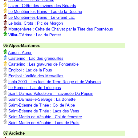
Lazer : Crête des ravines des Bérards
Le Monêtier-les-Bains : Lac de la Douche
Le Monêtier-les-Bains : Le Grand Lac
Le bois, Crots : Pic de Morgon
Montgenèvre : Crête de Chalvet par la Tête des Fournéous
Villar-D'Arène : Lac du Pontet
06 Alpes-Maritimes
Auron : Auron
Castérino : Lac des grenouilles
Castérino : Les gravures de Fontanable
Engiboï : Lac de la Fous
Engiboï : Vallée des Merveilles
Isola 2000 : Les lacs de Terre Rouge et de Valscura
Le Boréon : Lac de Trécolpas
Saint Dalmas Valdeblore : Traversée Du Pépoiri
Saint-Dalmas-le-Selvage : La Bonette
Saint-Etienne de Tinée : Col de l'Alpe
Saint-Etienne de Tinée : Lacs des Vens
Saint-Martin de Vésubie : Col de fenestre
Saint-Martin de Vésubie : Lacs de Prals
07 Ardèche