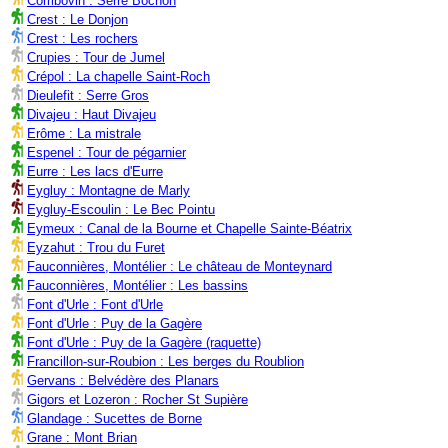
Combovin : Serre Bochon
Crest : Le Donjon
Crest : Les rochers
Crupies : Tour de Jumel
Crépol : La chapelle Saint-Roch
Dieulefit : Serre Gros
Divajeu : Haut Divajeu
Erôme : La mistrale
Espenel : Tour de pégarnier
Eurre : Les lacs d'Eurre
Eygluy : Montagne de Marly
Eygluy-Escoulin : Le Bec Pointu
Eymeux : Canal de la Bourne et Chapelle Sainte-Béatrix
Eyzahut : Trou du Furet
Fauconnières, Montélier : Le château de Monteynard
Fauconnières, Montélier : Les bassins
Font d'Urle : Font d'Urle
Font d'Urle : Puy de la Gagère
Font d'Urle : Puy de la Gagère (raquette)
Francillon-sur-Roubion : Les berges du Roublion
Gervans : Belvédère des Planars
Gigors et Lozeron : Rocher St Supière
Glandage : Sucettes de Borne
Grane : Mont Brian