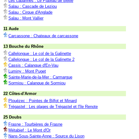
Les cabannes : Le Plateau de Beille
Salau : Cascade de Leziou
Salau : Cirque d'Anglade
Salau : Mont Vallier
11 Aude
Carcassone : Chateaux de carcassone
13 Bouche du Rhône
Callelongue : Le col de la Galinette
Callelongue : Le col de la Galinette 2
Cassis : Calanque d'En-Vau
Luminy : Mont Puget
Sainte-Marie-de-la-Mer : Carmargue
Sormiou : Calanque de Sormiou
22 Côtes-d'Armor
Plouézec : Pointes de Bilfot et Minard
Trégastel : Les plages de Trégastel et l'île Renote
25 Doubs
Frasne : Tourbières de Frasne
Métabief : Le Mont d'Or
Nans-Sous-Sainte-Anne : Source du Lison