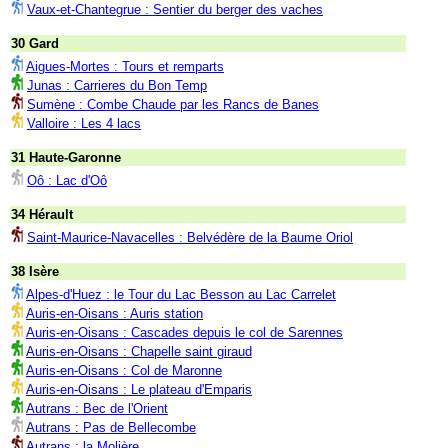
Vaux-et-Chantegrue : Sentier du berger des vaches
30 Gard
Aigues-Mortes : Tours et remparts
Junas : Carrieres du Bon Temp
Sumène : Combe Chaude par les Rancs de Banes
Valloire : Les 4 lacs
31 Haute-Garonne
Oô : Lac d'Oô
34 Hérault
Saint-Maurice-Navacelles : Belvédère de la Baume Oriol
38 Isère
Alpes-d'Huez : le Tour du Lac Besson au Lac Carrelet
Auris-en-Oisans : Auris station
Auris-en-Oisans : Cascades depuis le col de Sarennes
Auris-en-Oisans : Chapelle saint giraud
Auris-en-Oisans : Col de Maronne
Auris-en-Oisans : Le plateau d'Emparis
Autrans : Bec de l'Orient
Autrans : Pas de Bellecombe
Autrans : la Molière