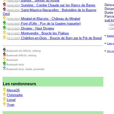
Bandol : Sentier du littoral
[19/05/2023]
Déniv
Sumène : Combe Chaude par les Rancs de Banes
[10/05/2023]
Dista
Saint-Maurice-Navacelles : Belvédère de la Baume
[09/05/2023]
Durée
Oriol
Parco
Mirabel-et-Blacons : Château du Mirabel
[10/04/2023]
sud.k
Font d'Urle : Puy de la Gagère (raquette)
[12/02/2023]
( Goo
Divajeu : Haut Divajeu
( Co
[18/12/2022]
Montvendre : Boucle les Pialoux
[18/12/2022]
•
Randon
Châtillon-en-Diois : Boucle de Baïn par le Pié de Boeuf
[11/11/2022]
•
Carte e
•
Randonnée très difficile, trekking
Vos co
Randonnée difficile, trekking
Randonnée
Randonnée facile
Randonnée facile, balade, promenade
Les randonneurs
Alexar26
Christophe
Lionel
Yvan