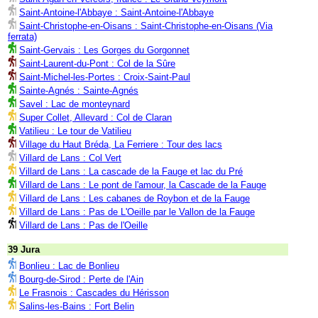
Saint-Antoine-l'Abbaye : Saint-Antoine-l'Abbaye
Saint-Christophe-en-Oisans : Saint-Christophe-en-Oisans (Via
ferrata)
Saint-Gervais : Les Gorges du Gorgonnet
Saint-Laurent-du-Pont : Col de la Sûre
Saint-Michel-les-Portes : Croix-Saint-Paul
Sainte-Agnés : Sainte-Agnés
Savel : Lac de monteynard
Super Collet, Allevard : Col de Claran
Vatilieu : Le tour de Vatilieu
Village du Haut Bréda, La Ferriere : Tour des lacs
Villard de Lans : Col Vert
Villard de Lans : La cascade de la Fauge et lac du Pré
Villard de Lans : Le pont de l'amour, la Cascade de la Fauge
Villard de Lans : Les cabanes de Roybon et de la Fauge
Villard de Lans : Pas de L'Oeille par le Vallon de la Fauge
Villard de Lans : Pas de l'Oeille
39 Jura
Bonlieu : Lac de Bonlieu
Bourg-de-Sirod : Perte de l'Ain
Le Frasnois : Cascades du Hérisson
Salins-les-Bains : Fort Belin