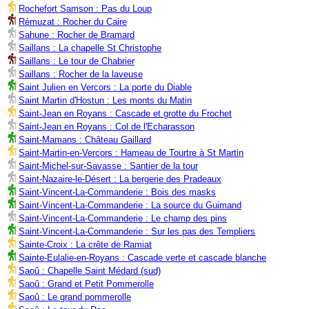
Rochefort Samson : Pas du Loup
Rémuzat : Rocher du Caire
Sahune : Rocher de Bramard
Saillans : La chapelle St Christophe
Saillans : Le tour de Chabrier
Saillans : Rocher de la laveuse
Saint Julien en Vercors : La porte du Diable
Saint Martin d'Hostun : Les monts du Matin
Saint-Jean en Royans : Cascade et grotte du Frochet
Saint-Jean en Royans : Col de l'Echarasson
Saint-Mamans : Château Gaillard
Saint-Martin-en-Vercors : Hameau de Tourtre à St Martin
Saint-Michel-sur-Savasse : Santier de la tour
Saint-Nazaire-le-Désert : La bergerie des Pradeaux
Saint-Vincent-La-Commanderie : Bois des masks
Saint-Vincent-La-Commanderie : La source du Guimand
Saint-Vincent-La-Commanderie : Le champ des pins
Saint-Vincent-La-Commanderie : Sur les pas des Templiers
Sainte-Croix : La crête de Ramiat
Sainte-Eulalie-en-Royans : Cascade verte et cascade blanche
Saoû : Chapelle Saint Médard (sud)
Saoû : Grand et Petit Pommerolle
Saoû : Le grand pommerolle