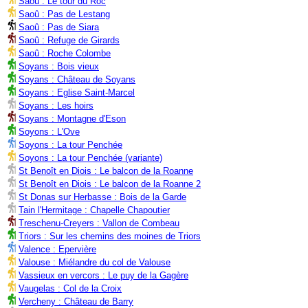
Saoû : Le tour du Roc
Saoû : Pas de Lestang
Saoû : Pas de Siara
Saoû : Refuge de Girards
Saoû : Roche Colombe
Soyans : Bois vieux
Soyans : Château de Soyans
Soyans : Eglise Saint-Marcel
Soyans : Les hoirs
Soyans : Montagne d'Eson
Soyons : L'Ove
Soyons : La tour Penchée
Soyons : La tour Penchée (variante)
St Benoît en Diois : Le balcon de la Roanne
St Benoît en Diois : Le balcon de la Roanne 2
St Donas sur Herbasse : Bois de la Garde
Tain l'Hermitage : Chapelle Chapoutier
Treschenu-Creyers : Vallon de Combeau
Triors : Sur les chemins des moines de Triors
Valence : Epervière
Valouse : Miélandre du col de Valouse
Vassieux en vercors : Le puy de la Gagère
Vaugelas : Col de la Croix
Vercheny : Château de Barry