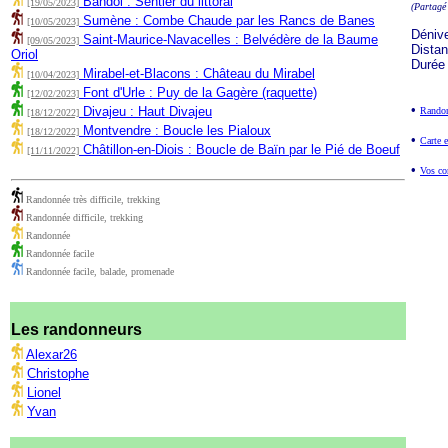
Bandol : Sentier du littoral
[19/05/2023]
(Partagé
Sumène : Combe Chaude par les Rancs de Banes
[10/05/2023]
Déniv
Saint-Maurice-Navacelles : Belvédère de la Baume
[09/05/2023]
Dista
Oriol
Durée
Mirabel-et-Blacons : Château du Mirabel
[10/04/2023]
Font d'Urle : Puy de la Gagère (raquette)
[12/02/2023]
•
Divajeu : Haut Divajeu
Randon
[18/12/2022]
Montvendre : Boucle les Pialoux
[18/12/2022]
•
Carte e
Châtillon-en-Diois : Boucle de Baïn par le Pié de Boeuf
[11/11/2022]
•
Vos co
Randonnée très difficile, trekking
Randonnée difficile, trekking
Randonnée
Randonnée facile
Randonnée facile, balade, promenade
Les randonneurs
Alexar26
Christophe
Lionel
Yvan