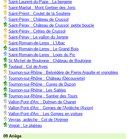
Saint-Laurent-du-Pape : La bergerie
Saint-Martial : Mont Gerbier des Jonc
Saint-Priest : Coulet de la Soulière
Saint-Péray : Château de Crussol
Saint-Péray : Château de Crussol, petite boucle
Saint-Péray : Crêtes de Crussol
Saint-Péray : Le vallon du Jergne
Saint-Romain-de-Lerps : L'Ubac
Saint-Romain-de-Lerps : Le Grand Bois
Saint-Romain-de-Lerps : Logis du Pic
St Michel de Boulogne : Château de Boulogne
Toulaud : Col de Ayes
Tournon-sur-Rhône : Belvédère de Pierre Aiguille et vignobles
Tournon-sur-Rhône : Château (Découverte)
Tournon-sur-Rhône : Cuves de Duzon
Tournon-sur-Rhône : Les Sables
Tournon-sur-Rhône : Santier des Tours
Vallon-Pont d'Arc : Dolmen de Chanet
Vallon-Pont d'Arc : Gorges de l'Ardèche (Avion)
Vallon-Pont d'Arc : Les Gorges en voiture
Veyras, ardèche : Col de l'Arénier
Vogüé : Le plateau
09 Ariège