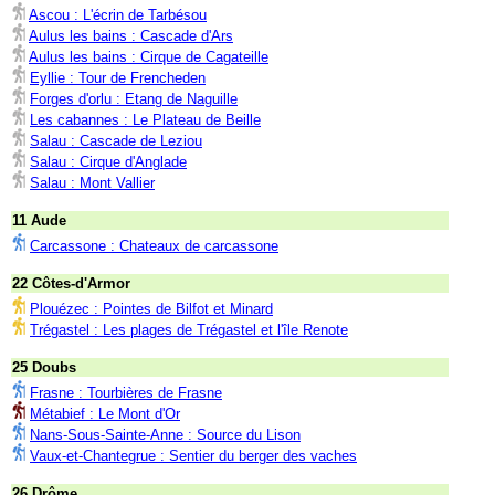
Ascou : L'écrin de Tarbésou
Aulus les bains : Cascade d'Ars
Aulus les bains : Cirque de Cagateille
Eyllie : Tour de Frencheden
Forges d'orlu : Etang de Naguille
Les cabannes : Le Plateau de Beille
Salau : Cascade de Leziou
Salau : Cirque d'Anglade
Salau : Mont Vallier
11 Aude
Carcassone : Chateaux de carcassone
22 Côtes-d'Armor
Plouézec : Pointes de Bilfot et Minard
Trégastel : Les plages de Trégastel et l'île Renote
25 Doubs
Frasne : Tourbières de Frasne
Métabief : Le Mont d'Or
Nans-Sous-Sainte-Anne : Source du Lison
Vaux-et-Chantegrue : Sentier du berger des vaches
26 Drôme