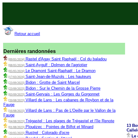
Retour accueil
Dernières randonnées
Rastel d'Agay Saint Raphaël : Col du baladou
[09/05/2024]
Saint-Aygulf : Dolmen de l'agriotier
[08/05/2024]
Le Dramont Saint-Raphaël : Le Dramon
[05/05/2024]
Saint-Jean-de-Muzols : Les hauteurs
[17/03/2024]
Bidon : Grotte de Saint Marcel
[23/09/2023]
Bidon : Sur le Chemin de la Grosse Pierre
[23/09/2023]
Saint-Gervais : Les Gorges du Gorgonnet
[03/09/2023]
Villard de Lans : Les cabanes de Roybon et de la
[20/08/2023]
Fauge
Villard de Lans : Pas de L'Oeille par le Vallon de la
[16/08/2023]
Fauge
Trégastel : Les plages de Trégastel et l'île Renote
[04/08/2023]
13 Bo
Plouézec : Pointes de Bilfot et Minard
[01/08/2023]
Calle
Rustrel : Colorado d'ocre
[20/05/2023]
Le c