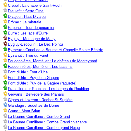
Crépol : La chapelle Saint-Roch
Dieulefit : Serre Gros
Divajeu : Haut Divajeu
Erôme : La mistrale
Espenel : Tour de pégarnier
Eurre : Les lacs d'Eurre
Eygluy : Montagne de Marly
Eygluy-Escoulin : Le Bec Pointu
Eymeux : Canal de la Bourne et Chapelle Sainte-Béatrix
Eyzahut : Trou du Furet
Fauconnières, Montélier : Le château de Monteynard
Fauconnières, Montélier : Les bassins
Font d'Urle : Font d'Urle
Font d'Urle : Puy de la Gagère
Font d'Urle : Puy de la Gagère (raquette)
Francillon-sur-Roubion : Les berges du Roublion
Gervans : Belvédère des Planars
Gigors et Lozeron : Rocher St Supière
Glandage : Sucettes de Borne
Grane : Mont Brian
La Baume Cornillane : Combe Grand
La Baume Cornillane : Combe Grand : variante
La Baume Cornillane : Combe grand Neige