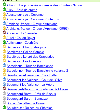
Albon : Une promenée au temps des Comtes d'Albon
Allex : Bord de drôme
Aouste sur sye : Cobonne
Aouste sur sye : Cobonne Printemps
Archiane, france : Cirque d'Archiane
Archiane, france : Cirque d'Archiane (GR93)
Aucelon : La Servelle
Aurel : Col du Royet
Autichamp : Courbière
Barbières : Champ des pins
Barbières : Col de Sambie
Barbières : Le pré des Crapaudes
Barbières : Les Combes
Barcelonne : Tour de Barcelonne
Barcelonne : Tour de Barcelonne variante 2
Beaufort-sur-Gervanne : Côte Belle
Beaumont-les-Valence : Gour de l'Olive
Beaumont-les-Valence : La Véore
Beauregard-Baret : La montagne de Musan
Beauregard-Baret : Près de 5 sous
Beauregard-Baret : Sonnaize
Borne : Sucettes de Borne
Bourdeaux : Ruines du Châtelas