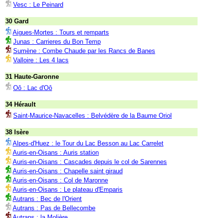
Vesc : Le Peinard
30 Gard
Aigues-Mortes : Tours et remparts
Junas : Carrieres du Bon Temp
Sumène : Combe Chaude par les Rancs de Banes
Valloire : Les 4 lacs
31 Haute-Garonne
Oô : Lac d'Oô
34 Hérault
Saint-Maurice-Navacelles : Belvédère de la Baume Oriol
38 Isère
Alpes-d'Huez : le Tour du Lac Besson au Lac Carrelet
Auris-en-Oisans : Auris station
Auris-en-Oisans : Cascades depuis le col de Sarennes
Auris-en-Oisans : Chapelle saint giraud
Auris-en-Oisans : Col de Maronne
Auris-en-Oisans : Le plateau d'Emparis
Autrans : Bec de l'Orient
Autrans : Pas de Bellecombe
Autrans : la Molière