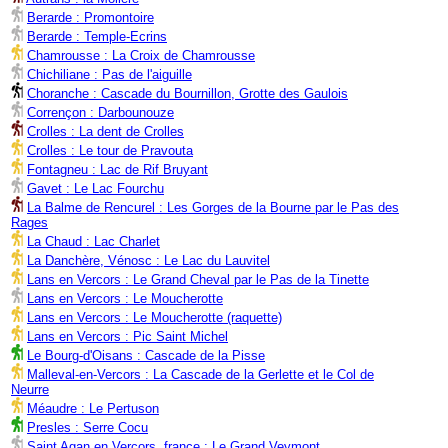
Berarde : Promontoire
Berarde : Temple-Ecrins
Chamrousse : La Croix de Chamrousse
Chichiliane : Pas de l'aiguille
Choranche : Cascade du Bournillon, Grotte des Gaulois
Corrençon : Darbounouze
Crolles : La dent de Crolles
Crolles : Le tour de Pravouta
Fontagneu : Lac de Rif Bruyant
Gavet : Le Lac Fourchu
La Balme de Rencurel : Les Gorges de la Bourne par le Pas des
Rages
La Chaud : Lac Charlet
La Danchère, Vénosc : Le Lac du Lauvitel
Lans en Vercors : Le Grand Cheval par le Pas de la Tinette
Lans en Vercors : Le Moucherotte
Lans en Vercors : Le Moucherotte (raquette)
Lans en Vercors : Pic Saint Michel
Le Bourg-d'Oisans : Cascade de la Pisse
Malleval-en-Vercors : La Cascade de la Gerlette et le Col de
Neurre
Méaudre : Le Pertuson
Presles : Serre Cocu
Saint Agan en Vercors, france : Le Grand Veymont