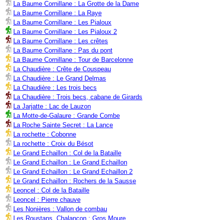
La Baume Cornillane : La Grotte de la Dame
La Baume Cornillane : La Raye
La Baume Cornillane : Les Pialoux
La Baume Cornillane : Les Pialoux 2
La Baume Cornillane : Les crêtes
La Baume Cornillane : Pas du pont
La Baume Cornillane : Tour de Barcelonne
La Chaudière : Crête de Couspeau
La Chaudière : Le Grand Delmas
La Chaudière : Les trois becs
La Chaudière : Trois becs, cabane de Girards
La Jarjatte : Lac de Lauzon
La Motte-de-Galaure : Grande Combe
La Roche Sainte Secret : La Lance
La rochette : Cobonne
La rochette : Croix du Bésot
Le Grand Echaillon : Col de la Bataille
Le Grand Echaillon : Le Grand Echaillon
Le Grand Echaillon : Le Grand Echaillon 2
Le Grand Echaillon : Rochers de la Sausse
Leoncel : Col de la Bataille
Leoncel : Pierre chauve
Les Nonières : Vallon de combau
Les Roustans, Chalançon : Gros Moure