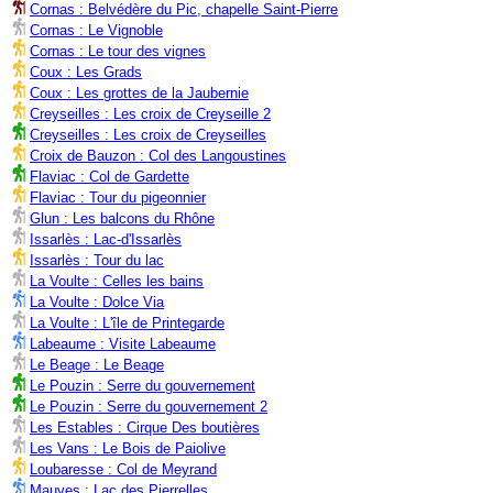
Cornas : Belvédère du Pic, chapelle Saint-Pierre
Cornas : Le Vignoble
Cornas : Le tour des vignes
Coux : Les Grads
Coux : Les grottes de la Jaubernie
Creyseilles : Les croix de Creyseille 2
Creyseilles : Les croix de Creyseilles
Croix de Bauzon : Col des Langoustines
Flaviac : Col de Gardette
Flaviac : Tour du pigeonnier
Glun : Les balcons du Rhône
Issarlès : Lac-d'Issarlès
Issarlès : Tour du lac
La Voulte : Celles les bains
La Voulte : Dolce Via
La Voulte : L'île de Printegarde
Labeaume : Visite Labeaume
Le Beage : Le Beage
Le Pouzin : Serre du gouvernement
Le Pouzin : Serre du gouvernement 2
Les Estables : Cirque Des boutières
Les Vans : Le Bois de Paiolive
Loubaresse : Col de Meyrand
Mauves : Lac des Pierrelles