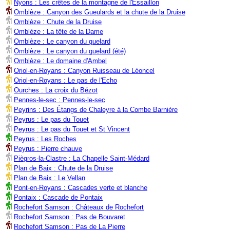
Nyons : Les crêtes de la montagne de l'Essaillon
Omblèze : Canyon des Gueulards et la chute de la Druise
Omblèze : Chute de la Druise
Omblèze : La tête de la Dame
Omblèze : Le canyon du guelard
Omblèze : Le canyon du guelard (été)
Omblèze : Le domaine d'Ambel
Oriol-en-Royans : Canyon Ruisseau de Léoncel
Oriol-en-Royans : Le pas de l'Echo
Ourches : La croix du Bézot
Pennes-le-sec : Pennes-le-sec
Peyrins : Des Étangs de Chaleyre à la Combe Barnière
Peyrus : Le pas du Touet
Peyrus : Le pas du Touet et St Vincent
Peyrus : Les Roches
Peyrus : Pierre chauve
Piègros-la-Clastre : La Chapelle Saint-Médard
Plan de Baix : Chute de la Druise
Plan de Baix : Le Vellan
Pont-en-Royans : Cascades verte et blanche
Pontaix : Cascade de Pontaix
Rochefort Samson : Châteaux de Rochefort
Rochefort Samson : Pas de Bouvaret
Rochefort Samson : Pas de La Pierre