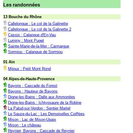
Les randonnées
13 Bouche du Rhône
Callelongue : Le col de la Galinette
Callelongue : Le col de la Galinette 2
Cassis : Calanque d'En-Vau
Luminy : Mont Puget
Sainte-Marie-de-la-Mer : Carmargue
Sormiou : Calanque de Sormiou
01 Ain
Mijoux : Petit Mont Rond
04 Alpes-de-Haute-Provence
Bayons : Cascade du Forest
Bayons : Hauteur de Bayons
Digne-les-Bains : Dalle aux Ammonites
Digne-les-Bains : Ichtyosaure de la Robine
La Palud-sur-Verdon : Sentier Martel
Le Sauze-du-Lac : Les Demoiselles Coiffées
Mison : Lac de Mison-Upaix
Mison : Le château
Reynier, Bayons : Cascade de Reynier