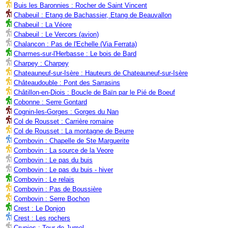
Buis les Baronnies : Rocher de Saint Vincent
Chabeuil : Etang de Bachassier, Etang de Beauvallon
Chabeuil : La Véore
Chabeuil : Le Vercors (avion)
Chalancon : Pas de l'Echelle (Via Ferrata)
Charmes-sur-l'Herbasse : Le bois de Bard
Charpey : Charpey
Chateauneuf-sur-Isère : Hauteurs de Chateauneuf-sur-Isère
Châteaudouble : Pont des Sarrasins
Châtillon-en-Diois : Boucle de Baïn par le Pié de Boeuf
Cobonne : Serre Gontard
Cognin-les-Gorges : Gorges du Nan
Col de Rousset : Carrière romaine
Col de Rousset : La montagne de Beurre
Combovin : Chapelle de Ste Marguerite
Combovin : La source de la Veore
Combovin : Le pas du buis
Combovin : Le pas du buis - hiver
Combovin : Le relais
Combovin : Pas de Boussière
Combovin : Serre Bochon
Crest : Le Donjon
Crest : Les rochers
Crupies : Tour de Jumel