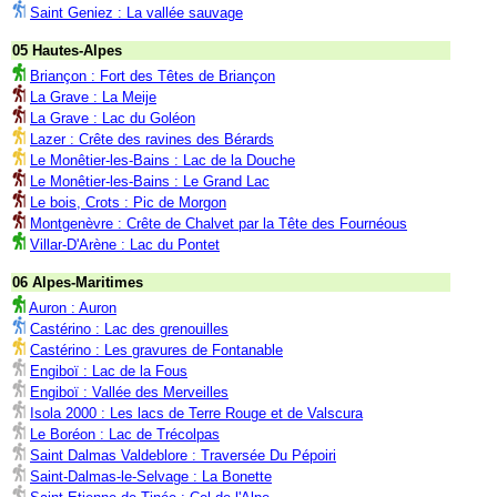
Saint Geniez : La vallée sauvage
05 Hautes-Alpes
Briançon : Fort des Têtes de Briançon
La Grave : La Meije
La Grave : Lac du Goléon
Lazer : Crête des ravines des Bérards
Le Monêtier-les-Bains : Lac de la Douche
Le Monêtier-les-Bains : Le Grand Lac
Le bois, Crots : Pic de Morgon
Montgenèvre : Crête de Chalvet par la Tête des Fournéous
Villar-D'Arène : Lac du Pontet
06 Alpes-Maritimes
Auron : Auron
Castérino : Lac des grenouilles
Castérino : Les gravures de Fontanable
Engiboï : Lac de la Fous
Engiboï : Vallée des Merveilles
Isola 2000 : Les lacs de Terre Rouge et de Valscura
Le Boréon : Lac de Trécolpas
Saint Dalmas Valdeblore : Traversée Du Pépoiri
Saint-Dalmas-le-Selvage : La Bonette