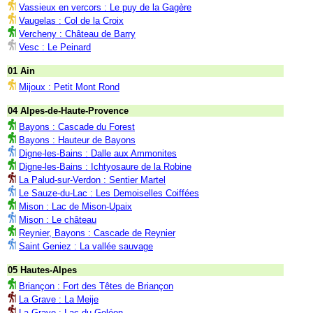
Vassieux en vercors : Le puy de la Gagère
Vaugelas : Col de la Croix
Vercheny : Château de Barry
Vesc : Le Peinard
01 Ain
Mijoux : Petit Mont Rond
04 Alpes-de-Haute-Provence
Bayons : Cascade du Forest
Bayons : Hauteur de Bayons
Digne-les-Bains : Dalle aux Ammonites
Digne-les-Bains : Ichtyosaure de la Robine
La Palud-sur-Verdon : Sentier Martel
Le Sauze-du-Lac : Les Demoiselles Coiffées
Mison : Lac de Mison-Upaix
Mison : Le château
Reynier, Bayons : Cascade de Reynier
Saint Geniez : La vallée sauvage
05 Hautes-Alpes
Briançon : Fort des Têtes de Briançon
La Grave : La Meije
La Grave : Lac du Goléon