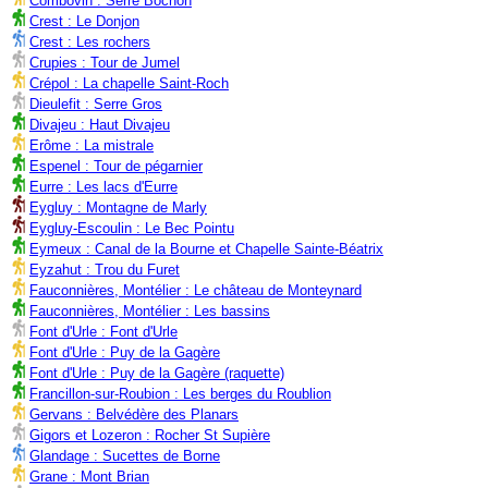
Combovin : Serre Bochon
Crest : Le Donjon
Crest : Les rochers
Crupies : Tour de Jumel
Crépol : La chapelle Saint-Roch
Dieulefit : Serre Gros
Divajeu : Haut Divajeu
Erôme : La mistrale
Espenel : Tour de pégarnier
Eurre : Les lacs d'Eurre
Eygluy : Montagne de Marly
Eygluy-Escoulin : Le Bec Pointu
Eymeux : Canal de la Bourne et Chapelle Sainte-Béatrix
Eyzahut : Trou du Furet
Fauconnières, Montélier : Le château de Monteynard
Fauconnières, Montélier : Les bassins
Font d'Urle : Font d'Urle
Font d'Urle : Puy de la Gagère
Font d'Urle : Puy de la Gagère (raquette)
Francillon-sur-Roubion : Les berges du Roublion
Gervans : Belvédère des Planars
Gigors et Lozeron : Rocher St Supière
Glandage : Sucettes de Borne
Grane : Mont Brian