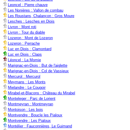
Leoncel : Pierre chauve
Les Nonières : Vallon de combau
Les Roustans, Chalançon : Gros Moure
Lesches : Lesches en Diois
Livron : Mont roti
Livron : Tour du diable
Lozeron : Mont de Lozeron
Lozeron : Perrache
Luc en Diois : Clamontard
Luc en Diois : Claps
Léoncel : La Momie
Marignac-en-Diois : But de l'aiglette
Marignac-en-Diois : Col de Vassieux
Mercurol : Mercurol
Meymans : Les Monts
Mielandre : Le Cougoir
Mirabel-et-Blacons : Château du Mirabel
Monteleger : Parc de Lorient
Montmeyran : Montmeyran
Montoison : Les bois
Montvendre : Boucle les Pialoux
Montvendre : Les Pialoux
Montélier : Fauconnières, Le Guimand