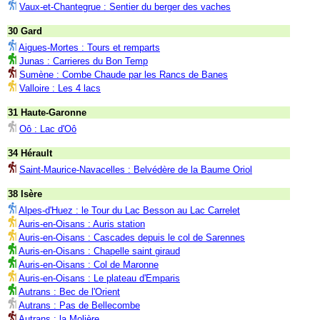
Vaux-et-Chantegrue : Sentier du berger des vaches
30 Gard
Aigues-Mortes : Tours et remparts
Junas : Carrieres du Bon Temp
Sumène : Combe Chaude par les Rancs de Banes
Valloire : Les 4 lacs
31 Haute-Garonne
Oô : Lac d'Oô
34 Hérault
Saint-Maurice-Navacelles : Belvédère de la Baume Oriol
38 Isère
Alpes-d'Huez : le Tour du Lac Besson au Lac Carrelet
Auris-en-Oisans : Auris station
Auris-en-Oisans : Cascades depuis le col de Sarennes
Auris-en-Oisans : Chapelle saint giraud
Auris-en-Oisans : Col de Maronne
Auris-en-Oisans : Le plateau d'Emparis
Autrans : Bec de l'Orient
Autrans : Pas de Bellecombe
Autrans : la Molière