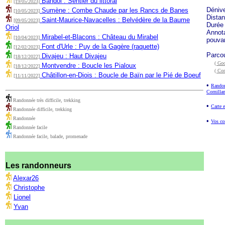
Bandol : Sentier du littoral
[19/05/2023]
Déniv
Sumène : Combe Chaude par les Rancs de Banes
[10/05/2023]
Dista
Saint-Maurice-Navacelles : Belvédère de la Baume
[09/05/2023]
Durée
Oriol
Annota
Mirabel-et-Blacons : Château du Mirabel
[10/04/2023]
pouvan
Font d'Urle : Puy de la Gagère (raquette)
[12/02/2023]
Parco
Divajeu : Haut Divajeu
[18/12/2022]
( Goo
Montvendre : Boucle les Pialoux
[18/12/2022]
( Co
Châtillon-en-Diois : Boucle de Baïn par le Pié de Boeuf
[11/11/2022]
•
Randon
Cornilla
Randonnée très difficile, trekking
•
Carte 
Randonnée difficile, trekking
Randonnée
•
Vos co
Randonnée facile
Randonnée facile, balade, promenade
Les randonneurs
Alexar26
Christophe
Lionel
Yvan