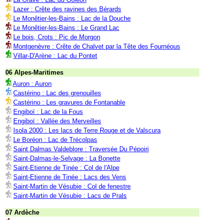
Lazer : Crête des ravines des Bérards
Le Monêtier-les-Bains : Lac de la Douche
Le Monêtier-les-Bains : Le Grand Lac
Le bois, Crots : Pic de Morgon
Montgenèvre : Crête de Chalvet par la Tête des Fournéous
Villar-D'Arène : Lac du Pontet
06 Alpes-Maritimes
Auron : Auron
Castérino : Lac des grenouilles
Castérino : Les gravures de Fontanable
Engiboï : Lac de la Fous
Engiboï : Vallée des Merveilles
Isola 2000 : Les lacs de Terre Rouge et de Valscura
Le Boréon : Lac de Trécolpas
Saint Dalmas Valdeblore : Traversée Du Pépoiri
Saint-Dalmas-le-Selvage : La Bonette
Saint-Etienne de Tinée : Col de l'Alpe
Saint-Etienne de Tinée : Lacs des Vens
Saint-Martin de Vésubie : Col de fenestre
Saint-Martin de Vésubie : Lacs de Prals
07 Ardèche