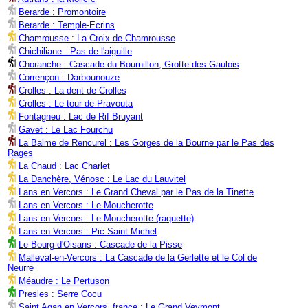
Berarde : Promontoire
Berarde : Temple-Ecrins
Chamrousse : La Croix de Chamrousse
Chichiliane : Pas de l'aiguille
Choranche : Cascade du Bournillon, Grotte des Gaulois
Corrençon : Darbounouze
Crolles : La dent de Crolles
Crolles : Le tour de Pravouta
Fontagneu : Lac de Rif Bruyant
Gavet : Le Lac Fourchu
La Balme de Rencurel : Les Gorges de la Bourne par le Pas des
Rages
La Chaud : Lac Charlet
La Danchère, Vénosc : Le Lac du Lauvitel
Lans en Vercors : Le Grand Cheval par le Pas de la Tinette
Lans en Vercors : Le Moucherotte
Lans en Vercors : Le Moucherotte (raquette)
Lans en Vercors : Pic Saint Michel
Le Bourg-d'Oisans : Cascade de la Pisse
Malleval-en-Vercors : La Cascade de la Gerlette et le Col de
Neurre
Méaudre : Le Pertuson
Presles : Serre Cocu
Saint Agan en Vercors, france : Le Grand Veymont