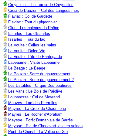
Creyseilles : Les croix de Creyseilles
Croix de Bauzon : Col des Langoustines
Flaviac : Col de Gardette
Flaviac : Tour du pigeonnier
Glun : Les balcons du Rhône
Issarlès : Lac-d'Issarlès
Issarlès : Tour du lac
La Voulte : Celles les bains
La Voulte : Dolce Via
La Voulte : L'île de Printegarde
Labeaume : Visite Labeaume
Le Beage : Le Beage
Le Pouzin : Serre du gouvernement
Le Pouzin : Serre du gouvernement 2
Les Estables : Cirque Des boutières
Les Vans : Le Bois de Paiolive
Loubaresse : Col de Meyrand
Mauves : Lac des Pierrelles
Mayres : La Croix de Chaumiène
Mayres : Le Rocher d'Abraham
Meysse : Forêt Domaniale de Barrès
Meysse : Pic de Chenavari, ancien volcan
Pont de Chervil : La Vallée du Glo