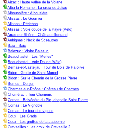
Aizac : Haute vallée de la Volane
Alba-la-Romaine : La croix de Juliau
Alboussière : Albousière
Alissas : Le Gournier
Alissas : Périchon
Alissas : Voie douce de la Payre (Vélo)
Arras sur Rhône : Château d'Iserand
Aubignas : Neck de Sceautres
Baix : Baix
Balazuc : Visite Balazuc
Beauchastel : Les "Merles"
Beauchastel : Voie Douce (Vélo)
Berrias-et-Casteljau : Tour du Bois de Païolive
Bidon : Grotte de Saint Marcel
Bidon : Sur le Chemin de la Grosse Pierre
Bornes : Donjon
Charmes-sur-Rhône : Château de Charmes
Chomérac : Tour Choméric
Cornas : Belvédère du Pic, chapelle Saint-Pierre
Cornas : Le Vignoble
Cornas : Le tour des vignes
Coux : Les Grads
Coux : Les grottes de la Jaubernie
Creyseilles : Les croix de Creyseille 2