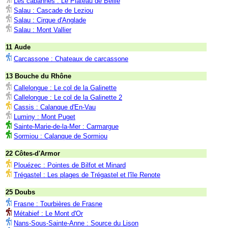
Les cabannes : Le Plateau de Beille
Salau : Cascade de Leziou
Salau : Cirque d'Anglade
Salau : Mont Vallier
11 Aude
Carcassone : Chateaux de carcassone
13 Bouche du Rhône
Callelongue : Le col de la Galinette
Callelongue : Le col de la Galinette 2
Cassis : Calanque d'En-Vau
Luminy : Mont Puget
Sainte-Marie-de-la-Mer : Carmargue
Sormiou : Calanque de Sormiou
22 Côtes-d'Armor
Plouézec : Pointes de Bilfot et Minard
Trégastel : Les plages de Trégastel et l'île Renote
25 Doubs
Frasne : Tourbières de Frasne
Métabief : Le Mont d'Or
Nans-Sous-Sainte-Anne : Source du Lison