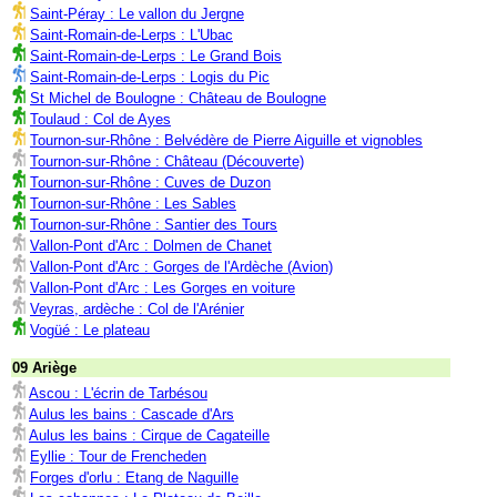
Saint-Péray : Le vallon du Jergne
Saint-Romain-de-Lerps : L'Ubac
Saint-Romain-de-Lerps : Le Grand Bois
Saint-Romain-de-Lerps : Logis du Pic
St Michel de Boulogne : Château de Boulogne
Toulaud : Col de Ayes
Tournon-sur-Rhône : Belvédère de Pierre Aiguille et vignobles
Tournon-sur-Rhône : Château (Découverte)
Tournon-sur-Rhône : Cuves de Duzon
Tournon-sur-Rhône : Les Sables
Tournon-sur-Rhône : Santier des Tours
Vallon-Pont d'Arc : Dolmen de Chanet
Vallon-Pont d'Arc : Gorges de l'Ardèche (Avion)
Vallon-Pont d'Arc : Les Gorges en voiture
Veyras, ardèche : Col de l'Arénier
Vogüé : Le plateau
09 Ariège
Ascou : L'écrin de Tarbésou
Aulus les bains : Cascade d'Ars
Aulus les bains : Cirque de Cagateille
Eyllie : Tour de Frencheden
Forges d'orlu : Etang de Naguille