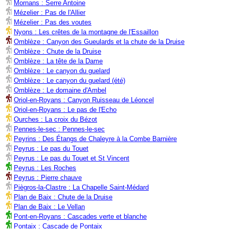
Mornans : Serre Antoine
Mézelier : Pas de l'Allier
Mézelier : Pas des voutes
Nyons : Les crêtes de la montagne de l'Essaillon
Omblèze : Canyon des Gueulards et la chute de la Druise
Omblèze : Chute de la Druise
Omblèze : La tête de la Dame
Omblèze : Le canyon du guelard
Omblèze : Le canyon du guelard (été)
Omblèze : Le domaine d'Ambel
Oriol-en-Royans : Canyon Ruisseau de Léoncel
Oriol-en-Royans : Le pas de l'Echo
Ourches : La croix du Bézot
Pennes-le-sec : Pennes-le-sec
Peyrins : Des Étangs de Chaleyre à la Combe Barnière
Peyrus : Le pas du Touet
Peyrus : Le pas du Touet et St Vincent
Peyrus : Les Roches
Peyrus : Pierre chauve
Piègros-la-Clastre : La Chapelle Saint-Médard
Plan de Baix : Chute de la Druise
Plan de Baix : Le Vellan
Pont-en-Royans : Cascades verte et blanche
Pontaix : Cascade de Pontaix