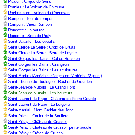
Pradon : Cirque de Gens
Pranles : Le Volcan de Chirouse
Rochemaure : Volcan du Chenavari
Rompon : Tour de rompon
Rompon : Vieux Rompon
Rondette : La source
Rondette : Sere de Praly
Saint Bauzile : Les éboulis
Saint Cierge La Serre : Croix de Gruas
Saint Cierge La Serre : Serre de Leyrier
Saint Gorges les Bains : Col de Rotisson
Saint Gorges les Bains : Grangeon
Saint Gorges les Bains : Les sculptures
Saint Martin d'Ardèche : Gorges de l'Ardèche (2 jours)
Saint-Etienne de Boulogne : Rocher de Gourdon
Saint-Jean-de-Muzols : Le Grand Pont
Saint-Jean-de-Muzols : Les hauteurs
Saint-Laurent-du-Pape : Château de Pierre-Gourde
Saint-Laurent-du-Pape : La bergerie
Saint-Martial : Mont Gerbier des Jonc
Saint-Priest : Coulet de la Soulière
Saint-Péray : Château de Crussol
Saint-Péray : Château de Crussol, petite boucle
Saint-Péray : Crêtes de Crussol