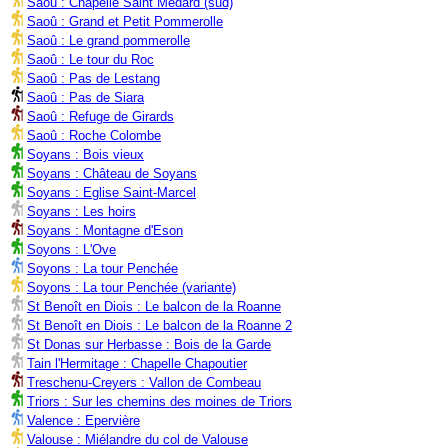
Saoû : Chapelle Saint Médard (sud)
Saoû : Grand et Petit Pommerolle
Saoû : Le grand pommerolle
Saoû : Le tour du Roc
Saoû : Pas de Lestang
Saoû : Pas de Siara
Saoû : Refuge de Girards
Saoû : Roche Colombe
Soyans : Bois vieux
Soyans : Château de Soyans
Soyans : Eglise Saint-Marcel
Soyans : Les hoirs
Soyans : Montagne d'Eson
Soyons : L'Ove
Soyons : La tour Penchée
Soyons : La tour Penchée (variante)
St Benoît en Diois : Le balcon de la Roanne
St Benoît en Diois : Le balcon de la Roanne 2
St Donas sur Herbasse : Bois de la Garde
Tain l'Hermitage : Chapelle Chapoutier
Treschenu-Creyers : Vallon de Combeau
Triors : Sur les chemins des moines de Triors
Valence : Epervière
Valouse : Miélandre du col de Valouse