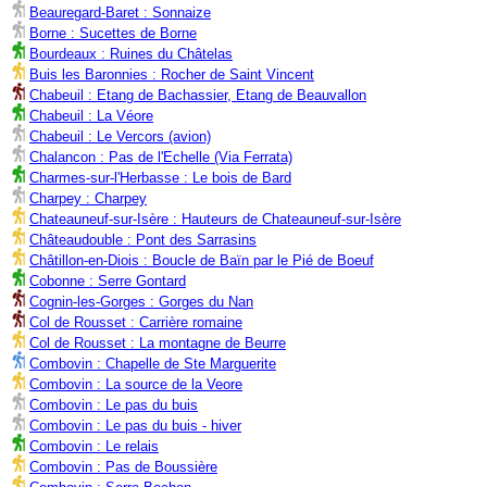
Beauregard-Baret : Sonnaize
Borne : Sucettes de Borne
Bourdeaux : Ruines du Châtelas
Buis les Baronnies : Rocher de Saint Vincent
Chabeuil : Etang de Bachassier, Etang de Beauvallon
Chabeuil : La Véore
Chabeuil : Le Vercors (avion)
Chalancon : Pas de l'Echelle (Via Ferrata)
Charmes-sur-l'Herbasse : Le bois de Bard
Charpey : Charpey
Chateauneuf-sur-Isère : Hauteurs de Chateauneuf-sur-Isère
Châteaudouble : Pont des Sarrasins
Châtillon-en-Diois : Boucle de Baïn par le Pié de Boeuf
Cobonne : Serre Gontard
Cognin-les-Gorges : Gorges du Nan
Col de Rousset : Carrière romaine
Col de Rousset : La montagne de Beurre
Combovin : Chapelle de Ste Marguerite
Combovin : La source de la Veore
Combovin : Le pas du buis
Combovin : Le pas du buis - hiver
Combovin : Le relais
Combovin : Pas de Boussière