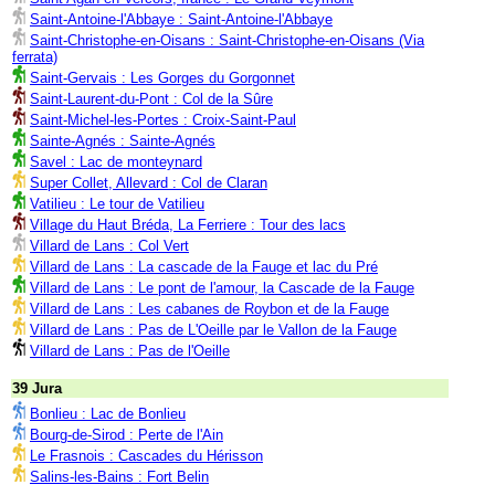
Saint-Antoine-l'Abbaye : Saint-Antoine-l'Abbaye
Saint-Christophe-en-Oisans : Saint-Christophe-en-Oisans (Via
ferrata)
Saint-Gervais : Les Gorges du Gorgonnet
Saint-Laurent-du-Pont : Col de la Sûre
Saint-Michel-les-Portes : Croix-Saint-Paul
Sainte-Agnés : Sainte-Agnés
Savel : Lac de monteynard
Super Collet, Allevard : Col de Claran
Vatilieu : Le tour de Vatilieu
Village du Haut Bréda, La Ferriere : Tour des lacs
Villard de Lans : Col Vert
Villard de Lans : La cascade de la Fauge et lac du Pré
Villard de Lans : Le pont de l'amour, la Cascade de la Fauge
Villard de Lans : Les cabanes de Roybon et de la Fauge
Villard de Lans : Pas de L'Oeille par le Vallon de la Fauge
Villard de Lans : Pas de l'Oeille
39 Jura
Bonlieu : Lac de Bonlieu
Bourg-de-Sirod : Perte de l'Ain
Le Frasnois : Cascades du Hérisson
Salins-les-Bains : Fort Belin