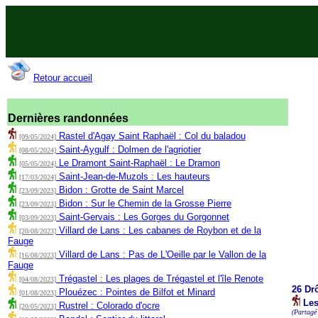
Retour accueil
Dernières randonnées
Rastel d'Agay Saint Raphaël : Col du baladou
[09/05/2024]
Saint-Aygulf : Dolmen de l'agriotier
[08/05/2024]
Le Dramont Saint-Raphaël : Le Dramon
[05/05/2024]
Saint-Jean-de-Muzols : Les hauteurs
[17/03/2024]
Bidon : Grotte de Saint Marcel
[23/09/2023]
Bidon : Sur le Chemin de la Grosse Pierre
[23/09/2023]
Saint-Gervais : Les Gorges du Gorgonnet
[03/09/2023]
Villard de Lans : Les cabanes de Roybon et de la
[20/08/2023]
Fauge
Villard de Lans : Pas de L'Oeille par le Vallon de la
[16/08/2023]
Fauge
Trégastel : Les plages de Trégastel et l'île Renote
[04/08/2023]
26 Dr
Plouézec : Pointes de Bilfot et Minard
[01/08/2023]
Les
Rustrel : Colorado d'ocre
[20/05/2023]
(Partagé