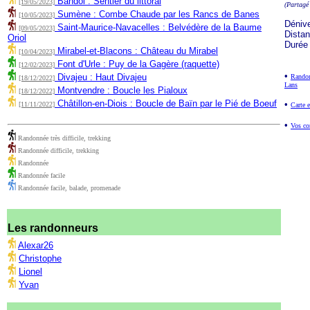
Bandol : Sentier du littoral
[19/05/2023]
(Partagé
Sumène : Combe Chaude par les Rancs de Banes
[10/05/2023]
Déniv
Saint-Maurice-Navacelles : Belvédère de la Baume
[09/05/2023]
Dista
Oriol
Durée
Mirabel-et-Blacons : Château du Mirabel
[10/04/2023]
Font d'Urle : Puy de la Gagère (raquette)
[12/02/2023]
•
Divajeu : Haut Divajeu
Randon
[18/12/2022]
Lans
Montvendre : Boucle les Pialoux
[18/12/2022]
Châtillon-en-Diois : Boucle de Baïn par le Pié de Boeuf
•
[11/11/2022]
Carte e
•
Vos co
Randonnée très difficile, trekking
Randonnée difficile, trekking
Randonnée
Randonnée facile
Randonnée facile, balade, promenade
Les randonneurs
Alexar26
Christophe
Lionel
Yvan