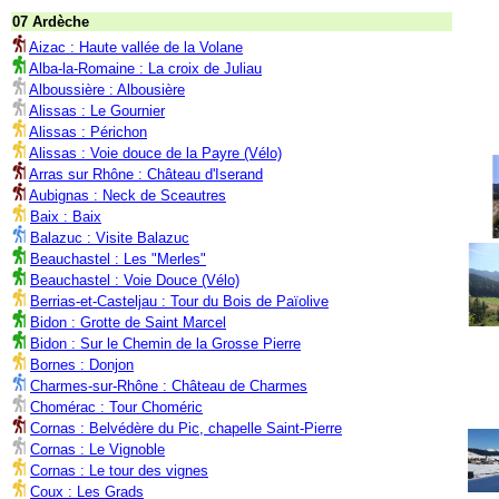
07 Ardèche
Aizac : Haute vallée de la Volane
Alba-la-Romaine : La croix de Juliau
Alboussière : Albousière
Alissas : Le Gournier
Alissas : Périchon
Alissas : Voie douce de la Payre (Vélo)
Arras sur Rhône : Château d'Iserand
Aubignas : Neck de Sceautres
Baix : Baix
Balazuc : Visite Balazuc
Beauchastel : Les "Merles"
Beauchastel : Voie Douce (Vélo)
Berrias-et-Casteljau : Tour du Bois de Païolive
Bidon : Grotte de Saint Marcel
Bidon : Sur le Chemin de la Grosse Pierre
Bornes : Donjon
Charmes-sur-Rhône : Château de Charmes
Chomérac : Tour Choméric
Cornas : Belvédère du Pic, chapelle Saint-Pierre
Cornas : Le Vignoble
Cornas : Le tour des vignes
Coux : Les Grads