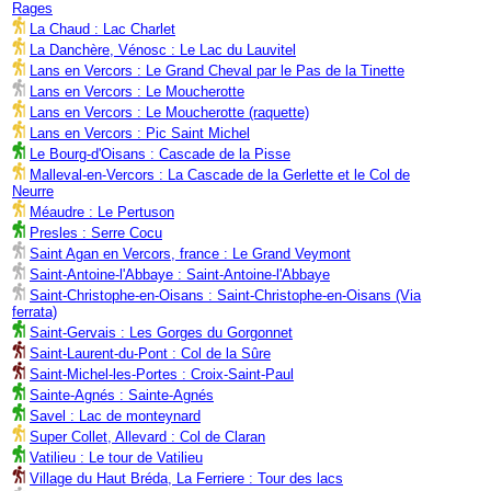
Rages
La Chaud : Lac Charlet
La Danchère, Vénosc : Le Lac du Lauvitel
Lans en Vercors : Le Grand Cheval par le Pas de la Tinette
Lans en Vercors : Le Moucherotte
Lans en Vercors : Le Moucherotte (raquette)
Lans en Vercors : Pic Saint Michel
Le Bourg-d'Oisans : Cascade de la Pisse
Malleval-en-Vercors : La Cascade de la Gerlette et le Col de
Neurre
Méaudre : Le Pertuson
Presles : Serre Cocu
Saint Agan en Vercors, france : Le Grand Veymont
Saint-Antoine-l'Abbaye : Saint-Antoine-l'Abbaye
Saint-Christophe-en-Oisans : Saint-Christophe-en-Oisans (Via
ferrata)
Saint-Gervais : Les Gorges du Gorgonnet
Saint-Laurent-du-Pont : Col de la Sûre
Saint-Michel-les-Portes : Croix-Saint-Paul
Sainte-Agnés : Sainte-Agnés
Savel : Lac de monteynard
Super Collet, Allevard : Col de Claran
Vatilieu : Le tour de Vatilieu
Village du Haut Bréda, La Ferriere : Tour des lacs