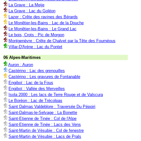
La Grave : La Meije
La Grave : Lac du Goléon
Lazer : Crête des ravines des Bérards
Le Monêtier-les-Bains : Lac de la Douche
Le Monêtier-les-Bains : Le Grand Lac
Le bois, Crots : Pic de Morgon
Montgenèvre : Crête de Chalvet par la Tête des Fournéous
Villar-D'Arène : Lac du Pontet
06 Alpes-Maritimes
Auron : Auron
Castérino : Lac des grenouilles
Castérino : Les gravures de Fontanable
Engiboï : Lac de la Fous
Engiboï : Vallée des Merveilles
Isola 2000 : Les lacs de Terre Rouge et de Valscura
Le Boréon : Lac de Trécolpas
Saint Dalmas Valdeblore : Traversée Du Pépoiri
Saint-Dalmas-le-Selvage : La Bonette
Saint-Etienne de Tinée : Col de l'Alpe
Saint-Etienne de Tinée : Lacs des Vens
Saint-Martin de Vésubie : Col de fenestre
Saint-Martin de Vésubie : Lacs de Prals