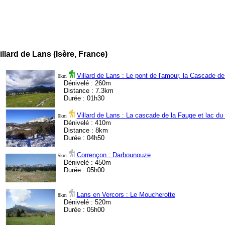
lard de Lans (Isère, France)
Villard de Lans : Le pont de l'amour, la Cascade d
0km
Dénivelé : 260m
Distance : 7.3km
Durée : 01h30
Villard de Lans : La cascade de la Fauge et lac du
0km
Dénivelé : 410m
Distance : 8km
Durée : 04h50
Corrençon : Darbounouze
5km
Dénivelé : 450m
Durée : 05h00
Lans en Vercors : Le Moucherotte
8km
Dénivelé : 520m
Durée : 05h00