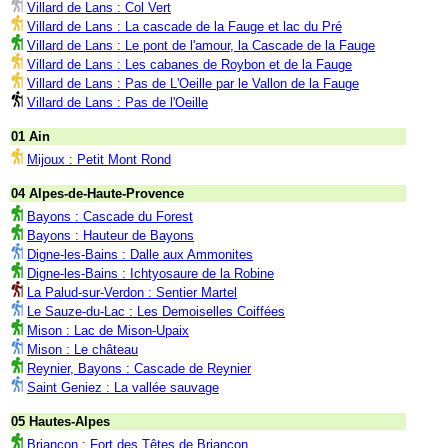
Villard de Lans : Col Vert
Villard de Lans : La cascade de la Fauge et lac du Pré
Villard de Lans : Le pont de l'amour, la Cascade de la Fauge
Villard de Lans : Les cabanes de Roybon et de la Fauge
Villard de Lans : Pas de L'Oeille par le Vallon de la Fauge
Villard de Lans : Pas de l'Oeille
01 Ain
Mijoux : Petit Mont Rond
04 Alpes-de-Haute-Provence
Bayons : Cascade du Forest
Bayons : Hauteur de Bayons
Digne-les-Bains : Dalle aux Ammonites
Digne-les-Bains : Ichtyosaure de la Robine
La Palud-sur-Verdon : Sentier Martel
Le Sauze-du-Lac : Les Demoiselles Coiffées
Mison : Lac de Mison-Upaix
Mison : Le château
Reynier, Bayons : Cascade de Reynier
Saint Geniez : La vallée sauvage
05 Hautes-Alpes
Briançon : Fort des Têtes de Briançon