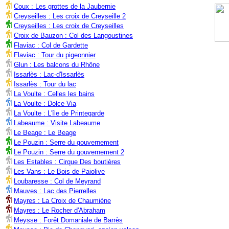
Coux : Les grottes de la Jaubernie
Creyseilles : Les croix de Creyseille 2
Creyseilles : Les croix de Creyseilles
Croix de Bauzon : Col des Langoustines
Flaviac : Col de Gardette
Flaviac : Tour du pigeonnier
Glun : Les balcons du Rhône
Issarlès : Lac-d'Issarlès
Issarlès : Tour du lac
La Voulte : Celles les bains
La Voulte : Dolce Via
La Voulte : L'île de Printegarde
Labeaume : Visite Labeaume
Le Beage : Le Beage
Le Pouzin : Serre du gouvernement
Le Pouzin : Serre du gouvernement 2
Les Estables : Cirque Des boutières
Les Vans : Le Bois de Paiolive
Loubaresse : Col de Meyrand
Mauves : Lac des Pierrelles
Mayres : La Croix de Chaumiène
Mayres : Le Rocher d'Abraham
Meysse : Forêt Domaniale de Barrès