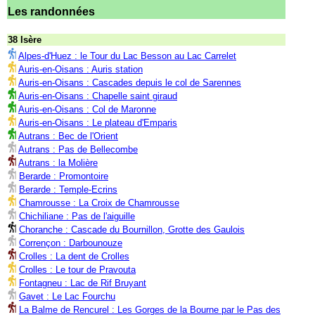
Les randonnées
38 Isère
Alpes-d'Huez : le Tour du Lac Besson au Lac Carrelet
Auris-en-Oisans : Auris station
Auris-en-Oisans : Cascades depuis le col de Sarennes
Auris-en-Oisans : Chapelle saint giraud
Auris-en-Oisans : Col de Maronne
Auris-en-Oisans : Le plateau d'Emparis
Autrans : Bec de l'Orient
Autrans : Pas de Bellecombe
Autrans : la Molière
Berarde : Promontoire
Berarde : Temple-Ecrins
Chamrousse : La Croix de Chamrousse
Chichiliane : Pas de l'aiguille
Choranche : Cascade du Bournillon, Grotte des Gaulois
Corrençon : Darbounouze
Crolles : La dent de Crolles
Crolles : Le tour de Pravouta
Fontagneu : Lac de Rif Bruyant
Gavet : Le Lac Fourchu
La Balme de Rencurel : Les Gorges de la Bourne par le Pas des