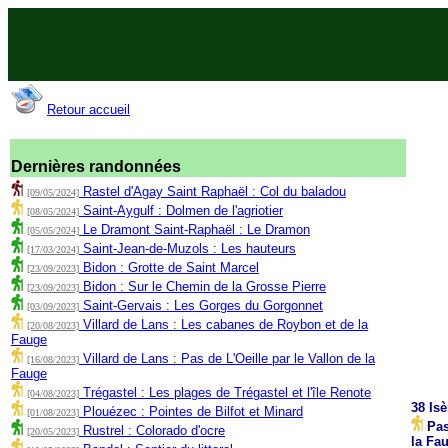
Retour accueil
Dernières randonnées
Rastel d'Agay Saint Raphaël : Col du baladou
[09/05/2024]
Saint-Aygulf : Dolmen de l'agriotier
[08/05/2024]
Le Dramont Saint-Raphaël : Le Dramon
[05/05/2024]
Saint-Jean-de-Muzols : Les hauteurs
[17/03/2024]
Bidon : Grotte de Saint Marcel
[23/09/2023]
Bidon : Sur le Chemin de la Grosse Pierre
[23/09/2023]
Saint-Gervais : Les Gorges du Gorgonnet
[03/09/2023]
Villard de Lans : Les cabanes de Roybon et de la
[20/08/2023]
Fauge
Villard de Lans : Pas de L'Oeille par le Vallon de la
[16/08/2023]
Fauge
Trégastel : Les plages de Trégastel et l'île Renote
[04/08/2023]
38 Isè
Plouézec : Pointes de Bilfot et Minard
[01/08/2023]
Pas 
Rustrel : Colorado d'ocre
[20/05/2023]
la Fa