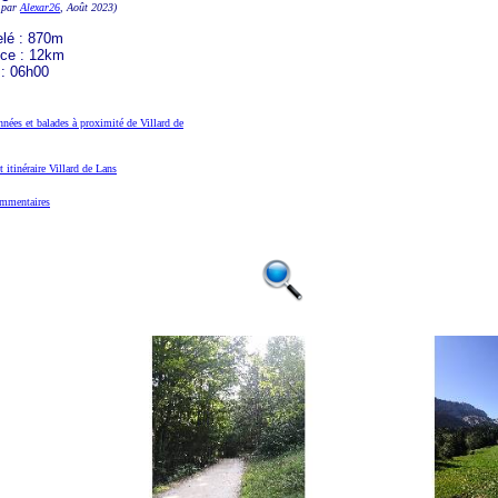
 par
Alexar26
, Août 2023)
elé : 870m
nce : 12km
 : 06h00
nées et balades à proximité de Villard de
t itinéraire Villard de Lans
mmentaires