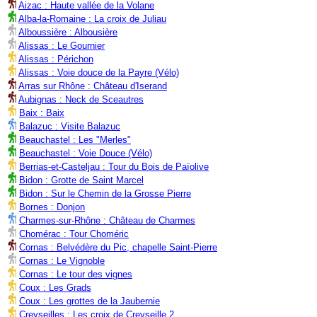
Aizac : Haute vallée de la Volane
Alba-la-Romaine : La croix de Juliau
Alboussière : Albousière
Alissas : Le Gournier
Alissas : Périchon
Alissas : Voie douce de la Payre (Vélo)
Arras sur Rhône : Château d'Iserand
Aubignas : Neck de Sceautres
Baix : Baix
Balazuc : Visite Balazuc
Beauchastel : Les "Merles"
Beauchastel : Voie Douce (Vélo)
Berrias-et-Casteljau : Tour du Bois de Païolive
Bidon : Grotte de Saint Marcel
Bidon : Sur le Chemin de la Grosse Pierre
Bornes : Donjon
Charmes-sur-Rhône : Château de Charmes
Chomérac : Tour Choméric
Cornas : Belvédère du Pic, chapelle Saint-Pierre
Cornas : Le Vignoble
Cornas : Le tour des vignes
Coux : Les Grads
Coux : Les grottes de la Jaubernie
Creyseilles : Les croix de Creyseille 2