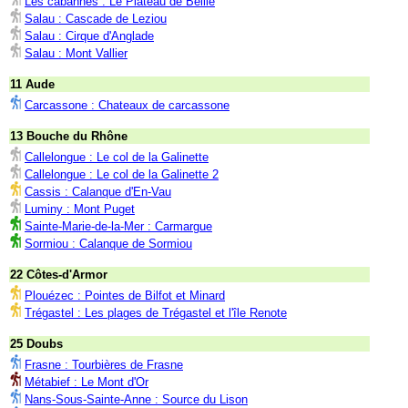
Les cabannes : Le Plateau de Beille
Salau : Cascade de Leziou
Salau : Cirque d'Anglade
Salau : Mont Vallier
11 Aude
Carcassone : Chateaux de carcassone
13 Bouche du Rhône
Callelongue : Le col de la Galinette
Callelongue : Le col de la Galinette 2
Cassis : Calanque d'En-Vau
Luminy : Mont Puget
Sainte-Marie-de-la-Mer : Carmargue
Sormiou : Calanque de Sormiou
22 Côtes-d'Armor
Plouézec : Pointes de Bilfot et Minard
Trégastel : Les plages de Trégastel et l'île Renote
25 Doubs
Frasne : Tourbières de Frasne
Métabief : Le Mont d'Or
Nans-Sous-Sainte-Anne : Source du Lison