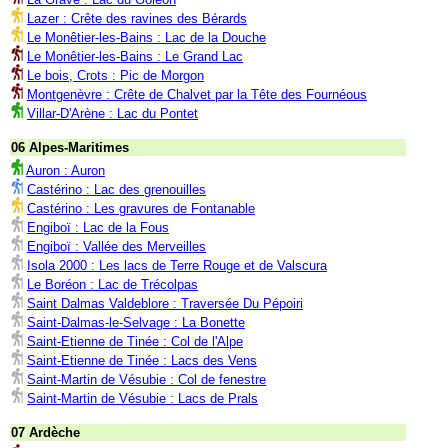
Lazer : Crête des ravines des Bérards
Le Monêtier-les-Bains : Lac de la Douche
Le Monêtier-les-Bains : Le Grand Lac
Le bois, Crots : Pic de Morgon
Montgenèvre : Crête de Chalvet par la Tête des Fournéous
Villar-D'Arène : Lac du Pontet
06 Alpes-Maritimes
Auron : Auron
Castérino : Lac des grenouilles
Castérino : Les gravures de Fontanable
Engiboï : Lac de la Fous
Engiboï : Vallée des Merveilles
Isola 2000 : Les lacs de Terre Rouge et de Valscura
Le Boréon : Lac de Trécolpas
Saint Dalmas Valdeblore : Traversée Du Pépoiri
Saint-Dalmas-le-Selvage : La Bonette
Saint-Etienne de Tinée : Col de l'Alpe
Saint-Etienne de Tinée : Lacs des Vens
Saint-Martin de Vésubie : Col de fenestre
Saint-Martin de Vésubie : Lacs de Prals
07 Ardèche