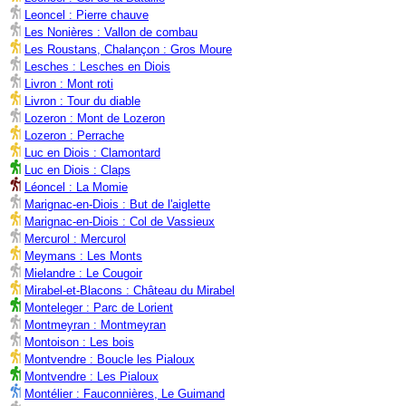
Leoncel : Pierre chauve
Les Nonières : Vallon de combau
Les Roustans, Chalançon : Gros Moure
Lesches : Lesches en Diois
Livron : Mont roti
Livron : Tour du diable
Lozeron : Mont de Lozeron
Lozeron : Perrache
Luc en Diois : Clamontard
Luc en Diois : Claps
Léoncel : La Momie
Marignac-en-Diois : But de l'aiglette
Marignac-en-Diois : Col de Vassieux
Mercurol : Mercurol
Meymans : Les Monts
Mielandre : Le Cougoir
Mirabel-et-Blacons : Château du Mirabel
Monteleger : Parc de Lorient
Montmeyran : Montmeyran
Montoison : Les bois
Montvendre : Boucle les Pialoux
Montvendre : Les Pialoux
Montélier : Fauconnières, Le Guimand