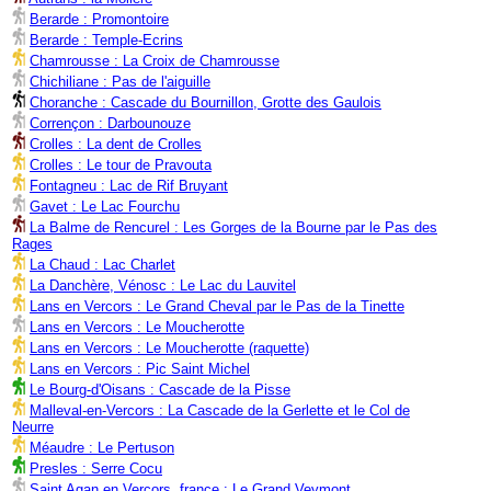
Berarde : Promontoire
Berarde : Temple-Ecrins
Chamrousse : La Croix de Chamrousse
Chichiliane : Pas de l'aiguille
Choranche : Cascade du Bournillon, Grotte des Gaulois
Corrençon : Darbounouze
Crolles : La dent de Crolles
Crolles : Le tour de Pravouta
Fontagneu : Lac de Rif Bruyant
Gavet : Le Lac Fourchu
La Balme de Rencurel : Les Gorges de la Bourne par le Pas des
Rages
La Chaud : Lac Charlet
La Danchère, Vénosc : Le Lac du Lauvitel
Lans en Vercors : Le Grand Cheval par le Pas de la Tinette
Lans en Vercors : Le Moucherotte
Lans en Vercors : Le Moucherotte (raquette)
Lans en Vercors : Pic Saint Michel
Le Bourg-d'Oisans : Cascade de la Pisse
Malleval-en-Vercors : La Cascade de la Gerlette et le Col de
Neurre
Méaudre : Le Pertuson
Presles : Serre Cocu
Saint Agan en Vercors, france : Le Grand Veymont