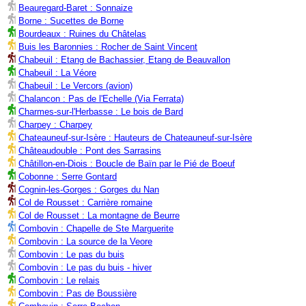
Beauregard-Baret : Sonnaize
Borne : Sucettes de Borne
Bourdeaux : Ruines du Châtelas
Buis les Baronnies : Rocher de Saint Vincent
Chabeuil : Etang de Bachassier, Etang de Beauvallon
Chabeuil : La Véore
Chabeuil : Le Vercors (avion)
Chalancon : Pas de l'Echelle (Via Ferrata)
Charmes-sur-l'Herbasse : Le bois de Bard
Charpey : Charpey
Chateauneuf-sur-Isère : Hauteurs de Chateauneuf-sur-Isère
Châteaudouble : Pont des Sarrasins
Châtillon-en-Diois : Boucle de Baïn par le Pié de Boeuf
Cobonne : Serre Gontard
Cognin-les-Gorges : Gorges du Nan
Col de Rousset : Carrière romaine
Col de Rousset : La montagne de Beurre
Combovin : Chapelle de Ste Marguerite
Combovin : La source de la Veore
Combovin : Le pas du buis
Combovin : Le pas du buis - hiver
Combovin : Le relais
Combovin : Pas de Boussière