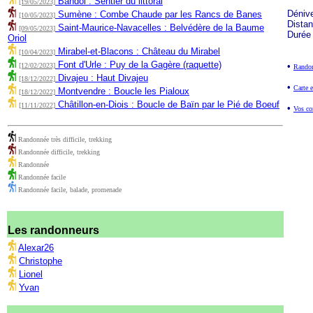
Bandol : Sentier du littoral
[19/05/2023]
Déniv
Sumène : Combe Chaude par les Rancs de Banes
[10/05/2023]
Dista
Saint-Maurice-Navacelles : Belvédère de la Baume
[09/05/2023]
Durée
Oriol
Mirabel-et-Blacons : Château du Mirabel
[10/04/2023]
Font d'Urle : Puy de la Gagère (raquette)
•
[12/02/2023]
Randon
Divajeu : Haut Divajeu
[18/12/2022]
•
Carte e
Montvendre : Boucle les Pialoux
[18/12/2022]
Châtillon-en-Diois : Boucle de Baïn par le Pié de Boeuf
[11/11/2022]
•
Vos co
Randonnée très difficile, trekking
Randonnée difficile, trekking
Randonnée
Randonnée facile
Randonnée facile, balade, promenade
Les randonneurs
Alexar26
Christophe
Lionel
Yvan