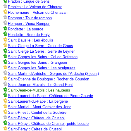
Pradon : Cirque de Gens
Pranles : Le Volcan de Chirouse
Rochemaure : Volcan du Chenavari
Rompon : Tour de rompon
Rompon : Vieux Rompon
Rondette : La source
Rondette : Sere de Praly
Saint Bauzile : Les éboulis
Saint Cierge La Serre : Croix de Gruas
Saint Cierge La Serre : Serre de Leyrier
Saint Gorges les Bains : Col de Rotisson
Saint Gorges les Bains : Grangeon
Saint Gorges les Bains : Les sculptures
Saint Martin d'Ardèche : Gorges de l'Ardèche (2 jours)
Saint-Etienne de Boulogne : Rocher de Gourdon
Saint-Jean-de-Muzols : Le Grand Pont
Saint-Jean-de-Muzols : Les hauteurs
Saint-Laurent-du-Pape : Château de Pierre-Gourde
Saint-Laurent-du-Pape : La bergerie
Saint-Martial : Mont Gerbier des Jonc
Saint-Priest : Coulet de la Soulière
Saint-Péray : Château de Crussol
Saint-Péray : Château de Crussol, petite boucle
Saint-Péray : Crêtes de Crussol