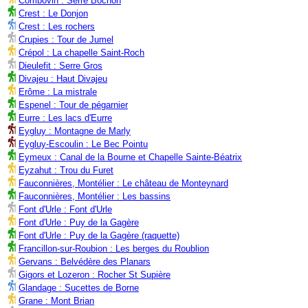
Combovin : Serre Bochon
Crest : Le Donjon
Crest : Les rochers
Crupies : Tour de Jumel
Crépol : La chapelle Saint-Roch
Dieulefit : Serre Gros
Divajeu : Haut Divajeu
Erôme : La mistrale
Espenel : Tour de pégarnier
Eurre : Les lacs d'Eurre
Eygluy : Montagne de Marly
Eygluy-Escoulin : Le Bec Pointu
Eymeux : Canal de la Bourne et Chapelle Sainte-Béatrix
Eyzahut : Trou du Furet
Fauconnières, Montélier : Le château de Monteynard
Fauconnières, Montélier : Les bassins
Font d'Urle : Font d'Urle
Font d'Urle : Puy de la Gagère
Font d'Urle : Puy de la Gagère (raquette)
Francillon-sur-Roubion : Les berges du Roublion
Gervans : Belvédère des Planars
Gigors et Lozeron : Rocher St Supière
Glandage : Sucettes de Borne
Grane : Mont Brian