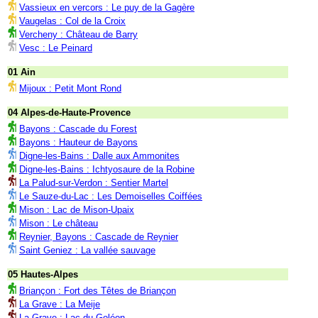
Vassieux en vercors : Le puy de la Gagère
Vaugelas : Col de la Croix
Vercheny : Château de Barry
Vesc : Le Peinard
01 Ain
Mijoux : Petit Mont Rond
04 Alpes-de-Haute-Provence
Bayons : Cascade du Forest
Bayons : Hauteur de Bayons
Digne-les-Bains : Dalle aux Ammonites
Digne-les-Bains : Ichtyosaure de la Robine
La Palud-sur-Verdon : Sentier Martel
Le Sauze-du-Lac : Les Demoiselles Coiffées
Mison : Lac de Mison-Upaix
Mison : Le château
Reynier, Bayons : Cascade de Reynier
Saint Geniez : La vallée sauvage
05 Hautes-Alpes
Briançon : Fort des Têtes de Briançon
La Grave : La Meije
La Grave : Lac du Goléon