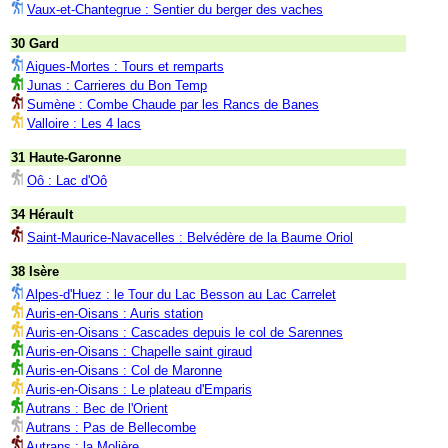
Vaux-et-Chantegrue : Sentier du berger des vaches
30 Gard
Aigues-Mortes : Tours et remparts
Junas : Carrieres du Bon Temp
Sumène : Combe Chaude par les Rancs de Banes
Valloire : Les 4 lacs
31 Haute-Garonne
Oô : Lac d'Oô
34 Hérault
Saint-Maurice-Navacelles : Belvédère de la Baume Oriol
38 Isère
Alpes-d'Huez : le Tour du Lac Besson au Lac Carrelet
Auris-en-Oisans : Auris station
Auris-en-Oisans : Cascades depuis le col de Sarennes
Auris-en-Oisans : Chapelle saint giraud
Auris-en-Oisans : Col de Maronne
Auris-en-Oisans : Le plateau d'Emparis
Autrans : Bec de l'Orient
Autrans : Pas de Bellecombe
Autrans : la Molière