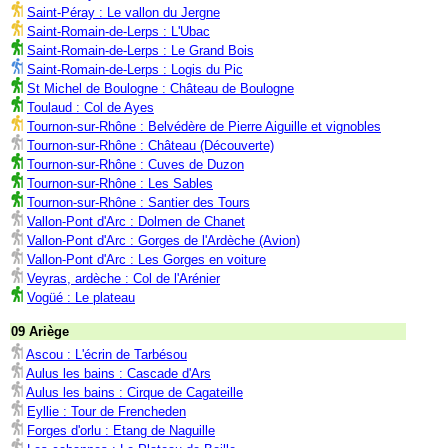
Saint-Péray : Le vallon du Jergne
Saint-Romain-de-Lerps : L'Ubac
Saint-Romain-de-Lerps : Le Grand Bois
Saint-Romain-de-Lerps : Logis du Pic
St Michel de Boulogne : Château de Boulogne
Toulaud : Col de Ayes
Tournon-sur-Rhône : Belvédère de Pierre Aiguille et vignobles
Tournon-sur-Rhône : Château (Découverte)
Tournon-sur-Rhône : Cuves de Duzon
Tournon-sur-Rhône : Les Sables
Tournon-sur-Rhône : Santier des Tours
Vallon-Pont d'Arc : Dolmen de Chanet
Vallon-Pont d'Arc : Gorges de l'Ardèche (Avion)
Vallon-Pont d'Arc : Les Gorges en voiture
Veyras, ardèche : Col de l'Arénier
Vogüé : Le plateau
09 Ariège
Ascou : L'écrin de Tarbésou
Aulus les bains : Cascade d'Ars
Aulus les bains : Cirque de Cagateille
Eyllie : Tour de Frencheden
Forges d'orlu : Etang de Naguille