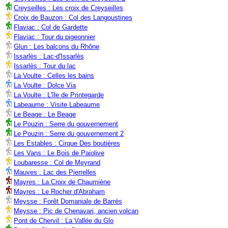
Creyseilles : Les croix de Creyseilles
Croix de Bauzon : Col des Langoustines
Flaviac : Col de Gardette
Flaviac : Tour du pigeonnier
Glun : Les balcons du Rhône
Issarlès : Lac-d'Issarlès
Issarlès : Tour du lac
La Voulte : Celles les bains
La Voulte : Dolce Via
La Voulte : L'île de Printegarde
Labeaume : Visite Labeaume
Le Beage : Le Beage
Le Pouzin : Serre du gouvernement
Le Pouzin : Serre du gouvernement 2
Les Estables : Cirque Des boutières
Les Vans : Le Bois de Paiolive
Loubaresse : Col de Meyrand
Mauves : Lac des Pierrelles
Mayres : La Croix de Chaumiène
Mayres : Le Rocher d'Abraham
Meysse : Forêt Domaniale de Barrès
Meysse : Pic de Chenavari, ancien volcan
Pont de Chervil : La Vallée du Glo