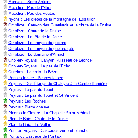
Mornans : Serre Antoine
Mézelier : Pas de l'Allier
Mézelier : Pas des voutes
Nyons : Les crêtes de la montagne de l'Essaillon
Omblèze : Canyon des Gueulards et la chute de la Druise
Omblèze : Chute de la Druise
Omblèze : La tête de la Dame
Omblèze : Le canyon du guelard
Omblèze : Le canyon du guelard (été)
Omblèze : Le domaine d'Ambel
Oriol-en-Royans : Canyon Ruisseau de Léoncel
Oriol-en-Royans : Le pas de l'Echo
Ourches : La croix du Bézot
Pennes-le-sec : Pennes-le-sec
Peyrins : Des Étangs de Chaleyre à la Combe Barnière
Peyrus : Le pas du Touet
Peyrus : Le pas du Touet et St Vincent
Peyrus : Les Roches
Peyrus : Pierre chauve
Piègros-la-Clastre : La Chapelle Saint-Médard
Plan de Baix : Chute de la Druise
Plan de Baix : Le Vellan
Pont-en-Royans : Cascades verte et blanche
Pontaix : Cascade de Pontaix