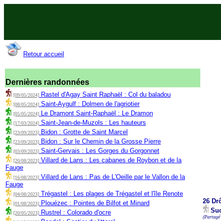
Retour accueil
Dernières randonnées
Rastel d'Agay Saint Raphaël : Col du baladou
[09/05/2024]
Saint-Aygulf : Dolmen de l'agriotier
[08/05/2024]
Le Dramont Saint-Raphaël : Le Dramon
[05/05/2024]
Saint-Jean-de-Muzols : Les hauteurs
[17/03/2024]
Bidon : Grotte de Saint Marcel
[23/09/2023]
Bidon : Sur le Chemin de la Grosse Pierre
[23/09/2023]
Saint-Gervais : Les Gorges du Gorgonnet
[03/09/2023]
Villard de Lans : Les cabanes de Roybon et de la
[20/08/2023]
Fauge
Villard de Lans : Pas de L'Oeille par le Vallon de la
[16/08/2023]
Fauge
Trégastel : Les plages de Trégastel et l'île Renote
[04/08/2023]
26 Dr
Plouézec : Pointes de Bilfot et Minard
[01/08/2023]
Suc
Rustrel : Colorado d'ocre
[20/05/2023]
(Partagé