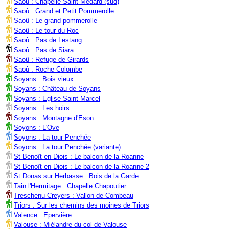
Saoû : Chapelle Saint Médard (sud)
Saoû : Grand et Petit Pommerolle
Saoû : Le grand pommerolle
Saoû : Le tour du Roc
Saoû : Pas de Lestang
Saoû : Pas de Siara
Saoû : Refuge de Girards
Saoû : Roche Colombe
Soyans : Bois vieux
Soyans : Château de Soyans
Soyans : Eglise Saint-Marcel
Soyans : Les hoirs
Soyans : Montagne d'Eson
Soyons : L'Ove
Soyons : La tour Penchée
Soyons : La tour Penchée (variante)
St Benoît en Diois : Le balcon de la Roanne
St Benoît en Diois : Le balcon de la Roanne 2
St Donas sur Herbasse : Bois de la Garde
Tain l'Hermitage : Chapelle Chapoutier
Treschenu-Creyers : Vallon de Combeau
Triors : Sur les chemins des moines de Triors
Valence : Epervière
Valouse : Miélandre du col de Valouse