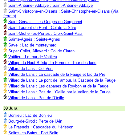
Saint-Antoine-l'Abbaye : Saint-Antoine-l'Abbaye
Saint-Christophe-en-Oisans : Saint-Christophe-en-Oisans (Via
ferrata)
Saint-Gervais : Les Gorges du Gorgonnet
Saint-Laurent-du-Pont : Col de la Sûre
Saint-Michel-les-Portes : Croix-Saint-Paul
Sainte-Agnés : Sainte-Agnés
Savel : Lac de monteynard
Super Collet, Allevard : Col de Claran
Vatilieu : Le tour de Vatilieu
Village du Haut Bréda, La Ferriere : Tour des lacs
Villard de Lans : Col Vert
Villard de Lans : La cascade de la Fauge et lac du Pré
Villard de Lans : Le pont de l'amour, la Cascade de la Fauge
Villard de Lans : Les cabanes de Roybon et de la Fauge
Villard de Lans : Pas de L'Oeille par le Vallon de la Fauge
Villard de Lans : Pas de l'Oeille
39 Jura
Bonlieu : Lac de Bonlieu
Bourg-de-Sirod : Perte de l'Ain
Le Frasnois : Cascades du Hérisson
Salins-les-Bains : Fort Belin