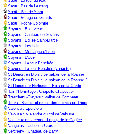
Saoû : Le tour du Roc
Saoû : Pas de Lestang
Saoû : Pas de Siara
Saoû : Refuge de Girards
Saoû : Roche Colombe
Soyans : Bois vieux
Soyans : Château de Soyans
Soyans : Eglise Saint-Marcel
Soyans : Les hoirs
Soyans : Montagne d'Eson
Soyons : L'Ove
Soyons : La tour Penchée
Soyons : La tour Penchée (variante)
St Benoît en Diois : Le balcon de la Roanne
St Benoît en Diois : Le balcon de la Roanne 2
St Donas sur Herbasse : Bois de la Garde
Tain l'Hermitage : Chapelle Chapoutier
Treschenu-Creyers : Vallon de Combeau
Triors : Sur les chemins des moines de Triors
Valence : Epervière
Valouse : Miélandre du col de Valouse
Vassieux en vercors : Le puy de la Gagère
Vaugelas : Col de la Croix
Vercheny : Château de Barry