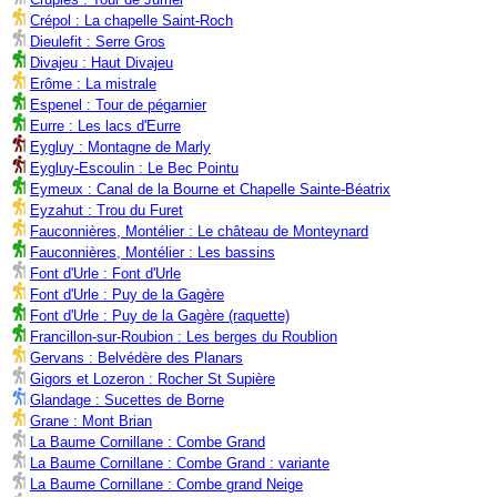
Crépol : La chapelle Saint-Roch
Dieulefit : Serre Gros
Divajeu : Haut Divajeu
Erôme : La mistrale
Espenel : Tour de pégarnier
Eurre : Les lacs d'Eurre
Eygluy : Montagne de Marly
Eygluy-Escoulin : Le Bec Pointu
Eymeux : Canal de la Bourne et Chapelle Sainte-Béatrix
Eyzahut : Trou du Furet
Fauconnières, Montélier : Le château de Monteynard
Fauconnières, Montélier : Les bassins
Font d'Urle : Font d'Urle
Font d'Urle : Puy de la Gagère
Font d'Urle : Puy de la Gagère (raquette)
Francillon-sur-Roubion : Les berges du Roublion
Gervans : Belvédère des Planars
Gigors et Lozeron : Rocher St Supière
Glandage : Sucettes de Borne
Grane : Mont Brian
La Baume Cornillane : Combe Grand
La Baume Cornillane : Combe Grand : variante
La Baume Cornillane : Combe grand Neige