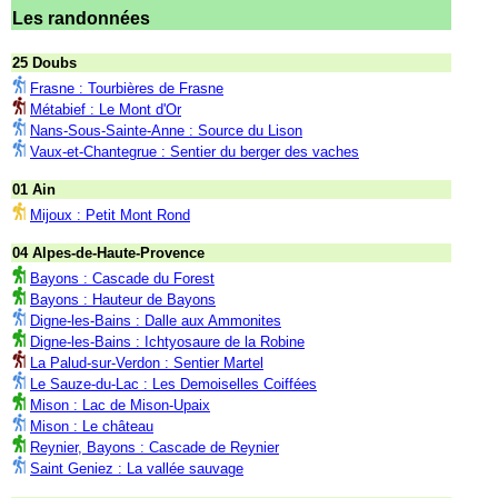
Les randonnées
25 Doubs
Frasne : Tourbières de Frasne
Métabief : Le Mont d'Or
Nans-Sous-Sainte-Anne : Source du Lison
Vaux-et-Chantegrue : Sentier du berger des vaches
01 Ain
Mijoux : Petit Mont Rond
04 Alpes-de-Haute-Provence
Bayons : Cascade du Forest
Bayons : Hauteur de Bayons
Digne-les-Bains : Dalle aux Ammonites
Digne-les-Bains : Ichtyosaure de la Robine
La Palud-sur-Verdon : Sentier Martel
Le Sauze-du-Lac : Les Demoiselles Coiffées
Mison : Lac de Mison-Upaix
Mison : Le château
Reynier, Bayons : Cascade de Reynier
Saint Geniez : La vallée sauvage