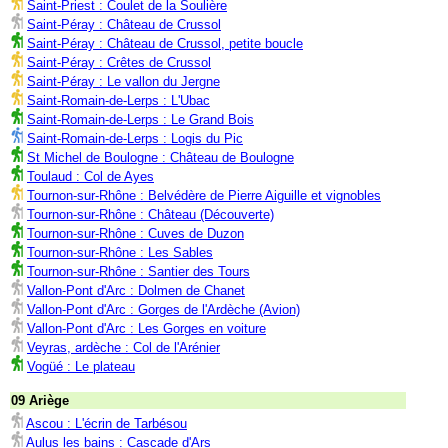
Saint-Priest : Coulet de la Soulière
Saint-Péray : Château de Crussol
Saint-Péray : Château de Crussol, petite boucle
Saint-Péray : Crêtes de Crussol
Saint-Péray : Le vallon du Jergne
Saint-Romain-de-Lerps : L'Ubac
Saint-Romain-de-Lerps : Le Grand Bois
Saint-Romain-de-Lerps : Logis du Pic
St Michel de Boulogne : Château de Boulogne
Toulaud : Col de Ayes
Tournon-sur-Rhône : Belvédère de Pierre Aiguille et vignobles
Tournon-sur-Rhône : Château (Découverte)
Tournon-sur-Rhône : Cuves de Duzon
Tournon-sur-Rhône : Les Sables
Tournon-sur-Rhône : Santier des Tours
Vallon-Pont d'Arc : Dolmen de Chanet
Vallon-Pont d'Arc : Gorges de l'Ardèche (Avion)
Vallon-Pont d'Arc : Les Gorges en voiture
Veyras, ardèche : Col de l'Arénier
Vogüé : Le plateau
09 Ariège
Ascou : L'écrin de Tarbésou
Aulus les bains : Cascade d'Ars