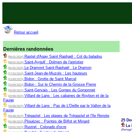
Retour accueil
Dernières randonnées
Rastel d'Agay Saint Raphaël : Col du baladou
[09/05/2024]
Saint-Aygulf : Dolmen de l'agriotier
[08/05/2024]
Le Dramont Saint-Raphaël : Le Dramon
[05/05/2024]
Saint-Jean-de-Muzols : Les hauteurs
[17/03/2024]
Bidon : Grotte de Saint Marcel
[23/09/2023]
Bidon : Sur le Chemin de la Grosse Pierre
[23/09/2023]
Saint-Gervais : Les Gorges du Gorgonnet
[03/09/2023]
Villard de Lans : Les cabanes de Roybon et de la
[20/08/2023]
Fauge
Villard de Lans : Pas de L'Oeille par le Vallon de la
[16/08/2023]
Fauge
Trégastel : Les plages de Trégastel et l'île Renote
[04/08/2023]
25 Do
Plouézec : Pointes de Bilfot et Minard
[01/08/2023]
Le 
Rustrel : Colorado d'ocre
[20/05/2023]
(Partagé