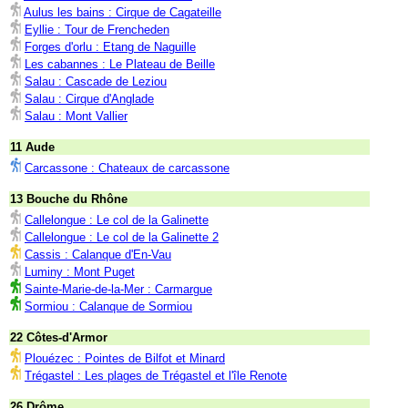
Aulus les bains : Cirque de Cagateille
Eyllie : Tour de Frencheden
Forges d'orlu : Etang de Naguille
Les cabannes : Le Plateau de Beille
Salau : Cascade de Leziou
Salau : Cirque d'Anglade
Salau : Mont Vallier
11 Aude
Carcassone : Chateaux de carcassone
13 Bouche du Rhône
Callelongue : Le col de la Galinette
Callelongue : Le col de la Galinette 2
Cassis : Calanque d'En-Vau
Luminy : Mont Puget
Sainte-Marie-de-la-Mer : Carmargue
Sormiou : Calanque de Sormiou
22 Côtes-d'Armor
Plouézec : Pointes de Bilfot et Minard
Trégastel : Les plages de Trégastel et l'île Renote
26 Drôme