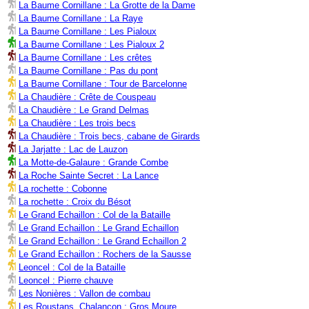
La Baume Cornillane : La Grotte de la Dame
La Baume Cornillane : La Raye
La Baume Cornillane : Les Pialoux
La Baume Cornillane : Les Pialoux 2
La Baume Cornillane : Les crêtes
La Baume Cornillane : Pas du pont
La Baume Cornillane : Tour de Barcelonne
La Chaudière : Crête de Couspeau
La Chaudière : Le Grand Delmas
La Chaudière : Les trois becs
La Chaudière : Trois becs, cabane de Girards
La Jarjatte : Lac de Lauzon
La Motte-de-Galaure : Grande Combe
La Roche Sainte Secret : La Lance
La rochette : Cobonne
La rochette : Croix du Bésot
Le Grand Echaillon : Col de la Bataille
Le Grand Echaillon : Le Grand Echaillon
Le Grand Echaillon : Le Grand Echaillon 2
Le Grand Echaillon : Rochers de la Sausse
Leoncel : Col de la Bataille
Leoncel : Pierre chauve
Les Nonières : Vallon de combau
Les Roustans, Chalançon : Gros Moure