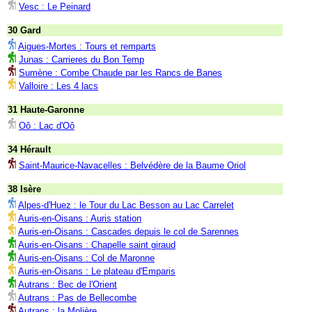
Vesc : Le Peinard
30 Gard
Aigues-Mortes : Tours et remparts
Junas : Carrieres du Bon Temp
Sumène : Combe Chaude par les Rancs de Banes
Valloire : Les 4 lacs
31 Haute-Garonne
Oô : Lac d'Oô
34 Hérault
Saint-Maurice-Navacelles : Belvédère de la Baume Oriol
38 Isère
Alpes-d'Huez : le Tour du Lac Besson au Lac Carrelet
Auris-en-Oisans : Auris station
Auris-en-Oisans : Cascades depuis le col de Sarennes
Auris-en-Oisans : Chapelle saint giraud
Auris-en-Oisans : Col de Maronne
Auris-en-Oisans : Le plateau d'Emparis
Autrans : Bec de l'Orient
Autrans : Pas de Bellecombe
Autrans : la Molière