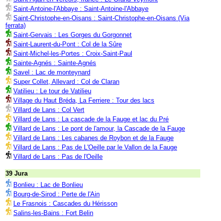
Saint-Antoine-l'Abbaye : Saint-Antoine-l'Abbaye
Saint-Christophe-en-Oisans : Saint-Christophe-en-Oisans (Via
ferrata)
Saint-Gervais : Les Gorges du Gorgonnet
Saint-Laurent-du-Pont : Col de la Sûre
Saint-Michel-les-Portes : Croix-Saint-Paul
Sainte-Agnés : Sainte-Agnés
Savel : Lac de monteynard
Super Collet, Allevard : Col de Claran
Vatilieu : Le tour de Vatilieu
Village du Haut Bréda, La Ferriere : Tour des lacs
Villard de Lans : Col Vert
Villard de Lans : La cascade de la Fauge et lac du Pré
Villard de Lans : Le pont de l'amour, la Cascade de la Fauge
Villard de Lans : Les cabanes de Roybon et de la Fauge
Villard de Lans : Pas de L'Oeille par le Vallon de la Fauge
Villard de Lans : Pas de l'Oeille
39 Jura
Bonlieu : Lac de Bonlieu
Bourg-de-Sirod : Perte de l'Ain
Le Frasnois : Cascades du Hérisson
Salins-les-Bains : Fort Belin