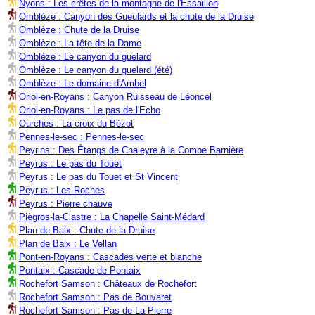
Nyons : Les crêtes de la montagne de l'Essaillon
Omblèze : Canyon des Gueulards et la chute de la Druise
Omblèze : Chute de la Druise
Omblèze : La tête de la Dame
Omblèze : Le canyon du guelard
Omblèze : Le canyon du guelard (été)
Omblèze : Le domaine d'Ambel
Oriol-en-Royans : Canyon Ruisseau de Léoncel
Oriol-en-Royans : Le pas de l'Echo
Ourches : La croix du Bézot
Pennes-le-sec : Pennes-le-sec
Peyrins : Des Étangs de Chaleyre à la Combe Barnière
Peyrus : Le pas du Touet
Peyrus : Le pas du Touet et St Vincent
Peyrus : Les Roches
Peyrus : Pierre chauve
Piègros-la-Clastre : La Chapelle Saint-Médard
Plan de Baix : Chute de la Druise
Plan de Baix : Le Vellan
Pont-en-Royans : Cascades verte et blanche
Pontaix : Cascade de Pontaix
Rochefort Samson : Châteaux de Rochefort
Rochefort Samson : Pas de Bouvaret
Rochefort Samson : Pas de La Pierre