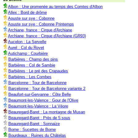
Albon : Une promenée au temps des Comtes d'Albon
Allex : Bord de drôme
Aouste sur sye : Cobonne
Aouste sur sye : Cobonne Printemps
Archiane, france : Cirque d'Archiane
Archiane, france : Cirque d'Archiane (GR93)
Aucelon : La Servelle
Aurel : Col du Royet
Autichamp : Courbière
Barbières : Champ des pins
Barbières : Col de Sambie
Barbières : Le pré des Crapaudes
Barbières : Les Combes
Barcelonne : Tour de Barcelonne
Barcelonne : Tour de Barcelonne variante 2
Beaufort-sur-Gervanne : Côte Belle
Beaumont-les-Valence : Gour de l'Olive
Beaumont-les-Valence : La Véore
Beauregard-Baret : La montagne de Musan
Beauregard-Baret : Près de 5 sous
Beauregard-Baret : Sonnaize
Borne : Sucettes de Borne
Bourdeaux : Ruines du Châtelas