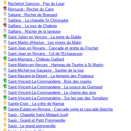
Rochefort Samson : Pas du Loup
Rémuzat : Rocher du Caire
Sahune : Rocher de Bramard
Saillans : La chapelle St Christophe
Saillans : Le tour de Chabrier
Saillans : Rocher de la laveuse
Saint Julien en Vercors : La porte du Diable
Saint Martin d'Hostun : Les monts du Matin
Saint-Jean en Royans : Cascade et grotte du Frochet
Saint-Jean en Royans : Col de l'Echarasson
Saint-Mamans : Château Gaillard
Saint-Martin-en-Vercors : Hameau de Tourtre à St Martin
Saint-Michel-sur-Savasse : Santier de la tour
Saint-Nazaire-le-Désert : La bergerie des Pradeaux
Saint-Vincent-La-Commanderie : Bois des masks
Saint-Vincent-La-Commanderie : La source du Guimand
Saint-Vincent-La-Commanderie : Le champ des pins
Saint-Vincent-La-Commanderie : Sur les pas des Templiers
Sainte-Croix : La crête de Ramiat
Sainte-Eulalie-en-Royans : Cascade verte et cascade blanche
Saoû : Chapelle Saint Médard (sud)
Saoû : Grand et Petit Pommerolle
Saoû : Le grand pommerolle