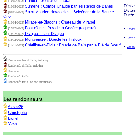
Bandol : Sentier du littoral
[19/05/2023]
Déniv
Sumène : Combe Chaude par les Rancs de Banes
[10/05/2023]
Dista
Saint-Maurice-Navacelles : Belvédère de la Baume
[09/05/2023]
Durée
Oriol
Mirabel-et-Blacons : Château du Mirabel
[10/04/2023]
Font d'Urle : Puy de la Gagère (raquette)
•
[12/02/2023]
Randon
Divajeu : Haut Divajeu
[18/12/2022]
•
Carte e
Montvendre : Boucle les Pialoux
[18/12/2022]
Châtillon-en-Diois : Boucle de Baïn par le Pié de Boeuf
[11/11/2022]
•
Vos co
Randonnée très difficile, trekking
Randonnée difficile, trekking
Randonnée
Randonnée facile
Randonnée facile, balade, promenade
Les randonneurs
Alexar26
Christophe
Lionel
Yvan