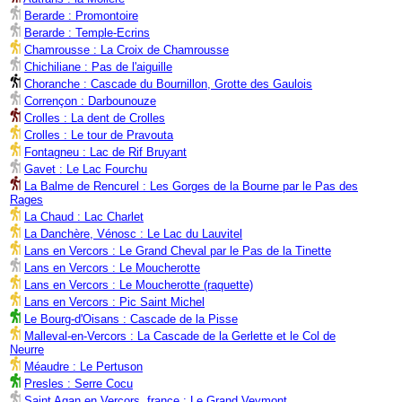
Berarde : Promontoire
Berarde : Temple-Ecrins
Chamrousse : La Croix de Chamrousse
Chichiliane : Pas de l'aiguille
Choranche : Cascade du Bournillon, Grotte des Gaulois
Corrençon : Darbounouze
Crolles : La dent de Crolles
Crolles : Le tour de Pravouta
Fontagneu : Lac de Rif Bruyant
Gavet : Le Lac Fourchu
La Balme de Rencurel : Les Gorges de la Bourne par le Pas des
Rages
La Chaud : Lac Charlet
La Danchère, Vénosc : Le Lac du Lauvitel
Lans en Vercors : Le Grand Cheval par le Pas de la Tinette
Lans en Vercors : Le Moucherotte
Lans en Vercors : Le Moucherotte (raquette)
Lans en Vercors : Pic Saint Michel
Le Bourg-d'Oisans : Cascade de la Pisse
Malleval-en-Vercors : La Cascade de la Gerlette et le Col de
Neurre
Méaudre : Le Pertuson
Presles : Serre Cocu
Saint Agan en Vercors, france : Le Grand Veymont