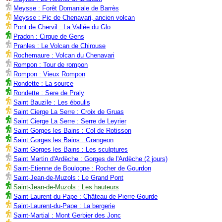
Meysse : Forêt Domaniale de Barrès
Meysse : Pic de Chenavari, ancien volcan
Pont de Chervil : La Vallée du Glo
Pradon : Cirque de Gens
Pranles : Le Volcan de Chirouse
Rochemaure : Volcan du Chenavari
Rompon : Tour de rompon
Rompon : Vieux Rompon
Rondette : La source
Rondette : Sere de Praly
Saint Bauzile : Les éboulis
Saint Cierge La Serre : Croix de Gruas
Saint Cierge La Serre : Serre de Leyrier
Saint Gorges les Bains : Col de Rotisson
Saint Gorges les Bains : Grangeon
Saint Gorges les Bains : Les sculptures
Saint Martin d'Ardèche : Gorges de l'Ardèche (2 jours)
Saint-Etienne de Boulogne : Rocher de Gourdon
Saint-Jean-de-Muzols : Le Grand Pont
Saint-Jean-de-Muzols : Les hauteurs
Saint-Laurent-du-Pape : Château de Pierre-Gourde
Saint-Laurent-du-Pape : La bergerie
Saint-Martial : Mont Gerbier des Jonc