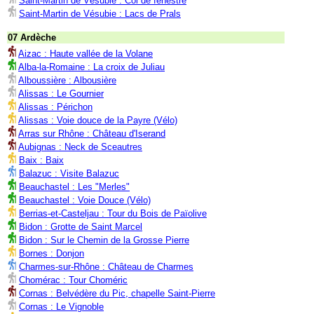
Saint-Martin de Vésubie : Col de fenestre
Saint-Martin de Vésubie : Lacs de Prals
07 Ardèche
Aizac : Haute vallée de la Volane
Alba-la-Romaine : La croix de Juliau
Alboussière : Albousière
Alissas : Le Gournier
Alissas : Périchon
Alissas : Voie douce de la Payre (Vélo)
Arras sur Rhône : Château d'Iserand
Aubignas : Neck de Sceautres
Baix : Baix
Balazuc : Visite Balazuc
Beauchastel : Les "Merles"
Beauchastel : Voie Douce (Vélo)
Berrias-et-Casteljau : Tour du Bois de Païolive
Bidon : Grotte de Saint Marcel
Bidon : Sur le Chemin de la Grosse Pierre
Bornes : Donjon
Charmes-sur-Rhône : Château de Charmes
Chomérac : Tour Choméric
Cornas : Belvédère du Pic, chapelle Saint-Pierre
Cornas : Le Vignoble