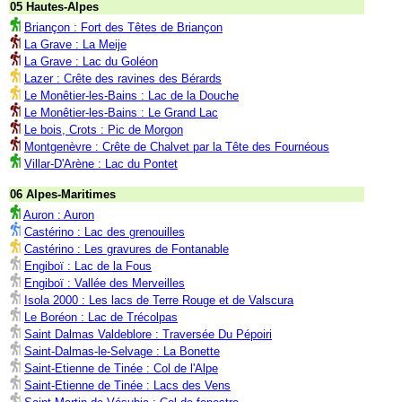
05 Hautes-Alpes
Briançon : Fort des Têtes de Briançon
La Grave : La Meije
La Grave : Lac du Goléon
Lazer : Crête des ravines des Bérards
Le Monêtier-les-Bains : Lac de la Douche
Le Monêtier-les-Bains : Le Grand Lac
Le bois, Crots : Pic de Morgon
Montgenèvre : Crête de Chalvet par la Tête des Fournéous
Villar-D'Arène : Lac du Pontet
06 Alpes-Maritimes
Auron : Auron
Castérino : Lac des grenouilles
Castérino : Les gravures de Fontanable
Engiboï : Lac de la Fous
Engiboï : Vallée des Merveilles
Isola 2000 : Les lacs de Terre Rouge et de Valscura
Le Boréon : Lac de Trécolpas
Saint Dalmas Valdeblore : Traversée Du Pépoiri
Saint-Dalmas-le-Selvage : La Bonette
Saint-Etienne de Tinée : Col de l'Alpe
Saint-Etienne de Tinée : Lacs des Vens