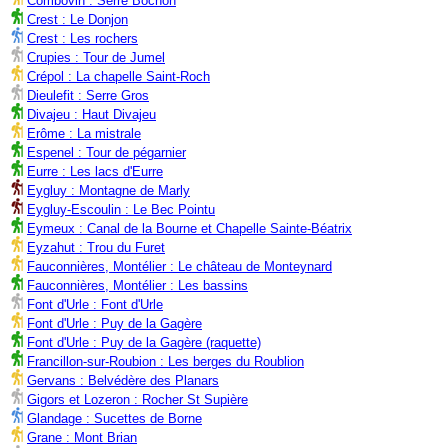
Combovin : Serre Bochon
Crest : Le Donjon
Crest : Les rochers
Crupies : Tour de Jumel
Crépol : La chapelle Saint-Roch
Dieulefit : Serre Gros
Divajeu : Haut Divajeu
Erôme : La mistrale
Espenel : Tour de pégarnier
Eurre : Les lacs d'Eurre
Eygluy : Montagne de Marly
Eygluy-Escoulin : Le Bec Pointu
Eymeux : Canal de la Bourne et Chapelle Sainte-Béatrix
Eyzahut : Trou du Furet
Fauconnières, Montélier : Le château de Monteynard
Fauconnières, Montélier : Les bassins
Font d'Urle : Font d'Urle
Font d'Urle : Puy de la Gagère
Font d'Urle : Puy de la Gagère (raquette)
Francillon-sur-Roubion : Les berges du Roublion
Gervans : Belvédère des Planars
Gigors et Lozeron : Rocher St Supière
Glandage : Sucettes de Borne
Grane : Mont Brian