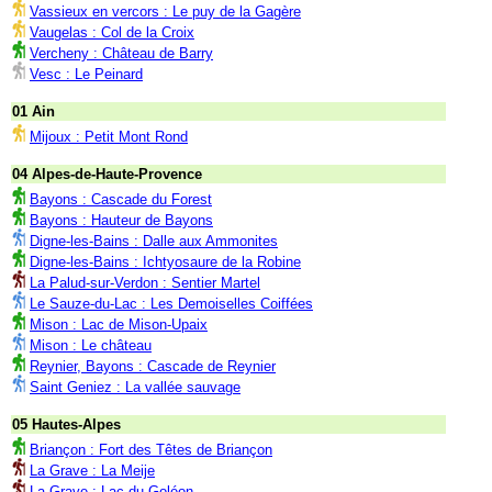
Vassieux en vercors : Le puy de la Gagère
Vaugelas : Col de la Croix
Vercheny : Château de Barry
Vesc : Le Peinard
01 Ain
Mijoux : Petit Mont Rond
04 Alpes-de-Haute-Provence
Bayons : Cascade du Forest
Bayons : Hauteur de Bayons
Digne-les-Bains : Dalle aux Ammonites
Digne-les-Bains : Ichtyosaure de la Robine
La Palud-sur-Verdon : Sentier Martel
Le Sauze-du-Lac : Les Demoiselles Coiffées
Mison : Lac de Mison-Upaix
Mison : Le château
Reynier, Bayons : Cascade de Reynier
Saint Geniez : La vallée sauvage
05 Hautes-Alpes
Briançon : Fort des Têtes de Briançon
La Grave : La Meije
La Grave : Lac du Goléon