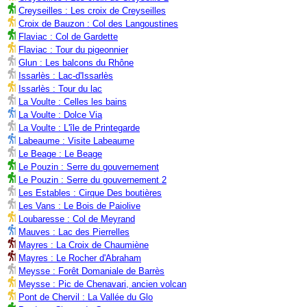
Creyseilles : Les croix de Creyseilles
Croix de Bauzon : Col des Langoustines
Flaviac : Col de Gardette
Flaviac : Tour du pigeonnier
Glun : Les balcons du Rhône
Issarlès : Lac-d'Issarlès
Issarlès : Tour du lac
La Voulte : Celles les bains
La Voulte : Dolce Via
La Voulte : L'île de Printegarde
Labeaume : Visite Labeaume
Le Beage : Le Beage
Le Pouzin : Serre du gouvernement
Le Pouzin : Serre du gouvernement 2
Les Estables : Cirque Des boutières
Les Vans : Le Bois de Paiolive
Loubaresse : Col de Meyrand
Mauves : Lac des Pierrelles
Mayres : La Croix de Chaumiène
Mayres : Le Rocher d'Abraham
Meysse : Forêt Domaniale de Barrès
Meysse : Pic de Chenavari, ancien volcan
Pont de Chervil : La Vallée du Glo