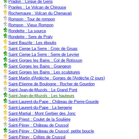
Pradon : Cirque de Gens
Pranles : Le Volcan de Chirouse
Rochemaure : Volcan du Chenavari
Rompon : Tour de rompon
Rompon : Vieux Rompon
Rondette : La source
Rondette : Sere de Praly
Saint Bauzile : Les éboulis
Saint Cierge La Serre : Croix de Gruas
Saint Cierge La Serre : Serre de Leyrier
Saint Gorges les Bains : Col de Rotisson
Saint Gorges les Bains : Grangeon
Saint Gorges les Bains : Les sculptures
Saint Martin d'Ardèche : Gorges de l'Ardèche (2 jours)
Saint-Etienne de Boulogne : Rocher de Gourdon
Saint-Jean-de-Muzols : Le Grand Pont
Saint-Jean-de-Muzols : Les hauteurs
Saint-Laurent-du-Pape : Château de Pierre-Gourde
Saint-Laurent-du-Pape : La bergerie
Saint-Martial : Mont Gerbier des Jonc
Saint-Priest : Coulet de la Soulière
Saint-Péray : Château de Crussol
Saint-Péray : Château de Crussol, petite boucle
Saint-Péray : Crêtes de Crussol