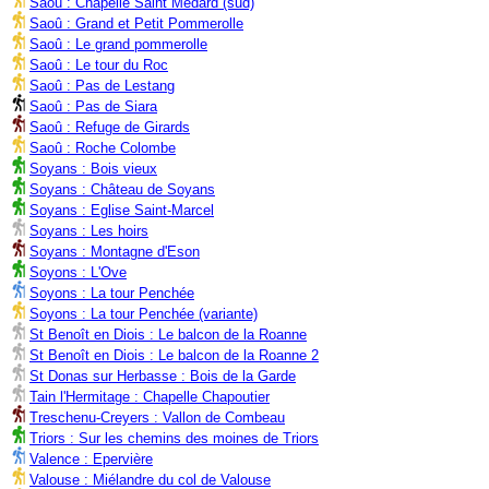
Saoû : Chapelle Saint Médard (sud)
Saoû : Grand et Petit Pommerolle
Saoû : Le grand pommerolle
Saoû : Le tour du Roc
Saoû : Pas de Lestang
Saoû : Pas de Siara
Saoû : Refuge de Girards
Saoû : Roche Colombe
Soyans : Bois vieux
Soyans : Château de Soyans
Soyans : Eglise Saint-Marcel
Soyans : Les hoirs
Soyans : Montagne d'Eson
Soyons : L'Ove
Soyons : La tour Penchée
Soyons : La tour Penchée (variante)
St Benoît en Diois : Le balcon de la Roanne
St Benoît en Diois : Le balcon de la Roanne 2
St Donas sur Herbasse : Bois de la Garde
Tain l'Hermitage : Chapelle Chapoutier
Treschenu-Creyers : Vallon de Combeau
Triors : Sur les chemins des moines de Triors
Valence : Epervière
Valouse : Miélandre du col de Valouse