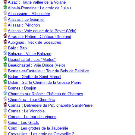
Aizac : Haute vallée de la Volane
Alba-la-Romaine : La croix de Juliau
Alboussière : Albousière
Alissas : Le Gournier
Alissas : Périchon
Alissas : Voie douce de la Payre (Vélo)
Arras sur Rhône : Château d'Iserand
Aubignas : Neck de Sceautres
Baix : Baix
Balazuc : Visite Balazuc
Beauchastel : Les "Merles"
Beauchastel : Voie Douce (Vélo)
Berrias-et-Casteljau : Tour du Bois de Païolive
Bidon : Grotte de Saint Marcel
Bidon : Sur le Chemin de la Grosse Pierre
Bornes : Donjon
Charmes-sur-Rhône : Château de Charmes
Chomérac : Tour Choméric
Cornas : Belvédère du Pic, chapelle Saint-Pierre
Cornas : Le Vignoble
Cornas : Le tour des vignes
Coux : Les Grads
Coux : Les grottes de la Jaubernie
Creyseilles : Les croix de Creyseille 2