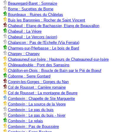
Beauregard-Baret : Sonnaize
Borne : Sucettes de Borne
Bourdeaux : Ruines du Châtelas
Buis les Baronnies : Rocher de Saint Vincent
Chabeuil : Etang de Bachassier, Etang de Beauvallon
Chabeuil : La Véore
Chabeuil : Le Vercors (avion)
Chalancon : Pas de l'Echelle (Via Ferrata)
Charmes-sur-l'Herbasse : Le bois de Bard
Charpey : Charpey
Chateauneuf-sur-Isère : Hauteurs de Chateauneuf-sur-Isère
Châteaudouble : Pont des Sarrasins
Châtillon-en-Diois : Boucle de Baïn par le Pié de Boeuf
Cobonne : Serre Gontard
Cognin-les-Gorges : Gorges du Nan
Col de Rousset : Carrière romaine
Col de Rousset : La montagne de Beurre
Combovin : Chapelle de Ste Marguerite
Combovin : La source de la Veore
Combovin : Le pas du buis
Combovin : Le pas du buis - hiver
Combovin : Le relais
Combovin : Pas de Boussière