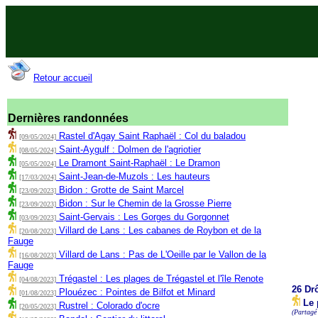
Retour accueil
Dernières randonnées
Rastel d'Agay Saint Raphaël : Col du baladou
[09/05/2024]
Saint-Aygulf : Dolmen de l'agriotier
[08/05/2024]
Le Dramont Saint-Raphaël : Le Dramon
[05/05/2024]
Saint-Jean-de-Muzols : Les hauteurs
[17/03/2024]
Bidon : Grotte de Saint Marcel
[23/09/2023]
Bidon : Sur le Chemin de la Grosse Pierre
[23/09/2023]
Saint-Gervais : Les Gorges du Gorgonnet
[03/09/2023]
Villard de Lans : Les cabanes de Roybon et de la
[20/08/2023]
Fauge
Villard de Lans : Pas de L'Oeille par le Vallon de la
[16/08/2023]
Fauge
Trégastel : Les plages de Trégastel et l'île Renote
[04/08/2023]
26 Dr
Plouézec : Pointes de Bilfot et Minard
[01/08/2023]
Le 
Rustrel : Colorado d'ocre
[20/05/2023]
(Partagé