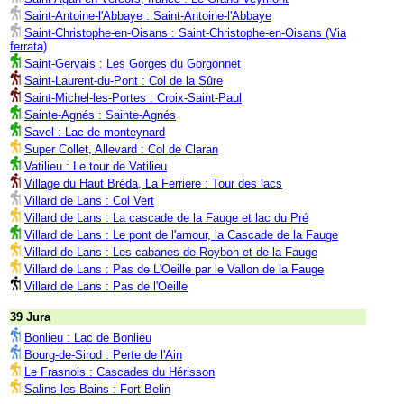
Saint-Antoine-l'Abbaye : Saint-Antoine-l'Abbaye
Saint-Christophe-en-Oisans : Saint-Christophe-en-Oisans (Via
ferrata)
Saint-Gervais : Les Gorges du Gorgonnet
Saint-Laurent-du-Pont : Col de la Sûre
Saint-Michel-les-Portes : Croix-Saint-Paul
Sainte-Agnés : Sainte-Agnés
Savel : Lac de monteynard
Super Collet, Allevard : Col de Claran
Vatilieu : Le tour de Vatilieu
Village du Haut Bréda, La Ferriere : Tour des lacs
Villard de Lans : Col Vert
Villard de Lans : La cascade de la Fauge et lac du Pré
Villard de Lans : Le pont de l'amour, la Cascade de la Fauge
Villard de Lans : Les cabanes de Roybon et de la Fauge
Villard de Lans : Pas de L'Oeille par le Vallon de la Fauge
Villard de Lans : Pas de l'Oeille
39 Jura
Bonlieu : Lac de Bonlieu
Bourg-de-Sirod : Perte de l'Ain
Le Frasnois : Cascades du Hérisson
Salins-les-Bains : Fort Belin