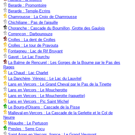
Berarde : Promontoire
Berarde : Temple-Ecrins
Chamrousse : La Croix de Chamrousse
Chichiliane : Pas de l'aiguille
Choranche : Cascade du Bournillon, Grotte des Gaulois
Corrençon : Darbounouze
Crolles : La dent de Crolles
Crolles : Le tour de Pravouta
Fontagneu : Lac de Rif Bruyant
Gavet : Le Lac Fourchu
La Balme de Rencurel : Les Gorges de la Bourne par le Pas des
Rages
La Chaud : Lac Charlet
La Danchère, Vénosc : Le Lac du Lauvitel
Lans en Vercors : Le Grand Cheval par le Pas de la Tinette
Lans en Vercors : Le Moucherotte
Lans en Vercors : Le Moucherotte (raquette)
Lans en Vercors : Pic Saint Michel
Le Bourg-d'Oisans : Cascade de la Pisse
Malleval-en-Vercors : La Cascade de la Gerlette et le Col de
Neurre
Méaudre : Le Pertuson
Presles : Serre Cocu
Saint Agan en Vercors, france : Le Grand Veymont