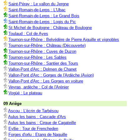
Saint-Péray : Le vallon du Jergne
Saint-Romain-de-Lerps : L'Ubac
Saint-Romain-de-Lerps : Le Grand Bois
Saint-Romain-de-Lerps : Logis du Pic
St Michel de Boulogne : Château de Boulogne
Toulaud : Col de Ayes
Tournon-sur-Rhône : Belvédère de Pierre Aiguille et vignobles
Tournon-sur-Rhône : Château (Découverte)
Tournon-sur-Rhône : Cuves de Duzon
Tournon-sur-Rhône : Les Sables
Tournon-sur-Rhône : Santier des Tours
Vallon-Pont d'Arc : Dolmen de Chanet
Vallon-Pont d'Arc : Gorges de l'Ardèche (Avion)
Vallon-Pont d'Arc : Les Gorges en voiture
Veyras, ardèche : Col de l'Arénier
Vogüé : Le plateau
09 Ariège
Ascou : L'écrin de Tarbésou
Aulus les bains : Cascade d'Ars
Aulus les bains : Cirque de Cagateille
Eyllie : Tour de Frencheden
Forges d'orlu : Etang de Naguille