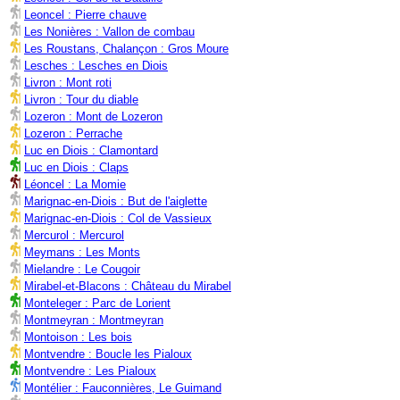
Leoncel : Pierre chauve
Les Nonières : Vallon de combau
Les Roustans, Chalançon : Gros Moure
Lesches : Lesches en Diois
Livron : Mont roti
Livron : Tour du diable
Lozeron : Mont de Lozeron
Lozeron : Perrache
Luc en Diois : Clamontard
Luc en Diois : Claps
Léoncel : La Momie
Marignac-en-Diois : But de l'aiglette
Marignac-en-Diois : Col de Vassieux
Mercurol : Mercurol
Meymans : Les Monts
Mielandre : Le Cougoir
Mirabel-et-Blacons : Château du Mirabel
Monteleger : Parc de Lorient
Montmeyran : Montmeyran
Montoison : Les bois
Montvendre : Boucle les Pialoux
Montvendre : Les Pialoux
Montélier : Fauconnières, Le Guimand