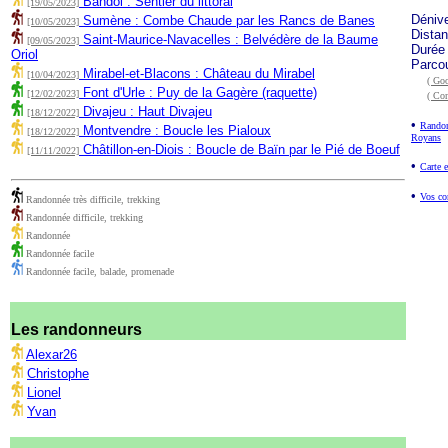
Bandol : Sentier du littoral
[19/05/2023]
Déniv
Sumène : Combe Chaude par les Rancs de Banes
[10/05/2023]
Dista
Saint-Maurice-Navacelles : Belvédère de la Baume
[09/05/2023]
Durée
Oriol
Parco
Mirabel-et-Blacons : Château du Mirabel
[10/04/2023]
( Goo
Font d'Urle : Puy de la Gagère (raquette)
[12/02/2023]
( Co
Divajeu : Haut Divajeu
[18/12/2022]
•
Randon
Montvendre : Boucle les Pialoux
[18/12/2022]
Royans
Châtillon-en-Diois : Boucle de Baïn par le Pié de Boeuf
[11/11/2022]
•
Carte e
•
Vos co
Randonnée très difficile, trekking
Randonnée difficile, trekking
Randonnée
Randonnée facile
Randonnée facile, balade, promenade
Les randonneurs
Alexar26
Christophe
Lionel
Yvan