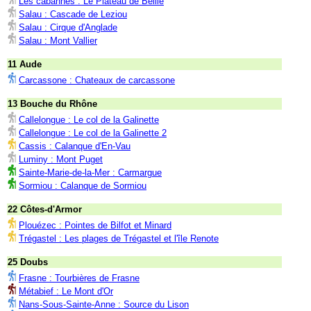
Les cabannes : Le Plateau de Beille
Salau : Cascade de Leziou
Salau : Cirque d'Anglade
Salau : Mont Vallier
11 Aude
Carcassone : Chateaux de carcassone
13 Bouche du Rhône
Callelongue : Le col de la Galinette
Callelongue : Le col de la Galinette 2
Cassis : Calanque d'En-Vau
Luminy : Mont Puget
Sainte-Marie-de-la-Mer : Carmargue
Sormiou : Calanque de Sormiou
22 Côtes-d'Armor
Plouézec : Pointes de Bilfot et Minard
Trégastel : Les plages de Trégastel et l'île Renote
25 Doubs
Frasne : Tourbières de Frasne
Métabief : Le Mont d'Or
Nans-Sous-Sainte-Anne : Source du Lison