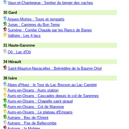
Vaux-et-Chantegrue : Sentier du berger des vaches
30 Gard
Aigues-Mortes : Tours et remparts
Junas : Carrieres du Bon Temp
Sumène : Combe Chaude par les Rancs de Banes
Valloire : Les 4 lacs
31 Haute-Garonne
Oô : Lac d'Oô
34 Hérault
Saint-Maurice-Navacelles : Belvédère de la Baume Oriol
38 Isère
Alpes-d'Huez : le Tour du Lac Besson au Lac Carrelet
Auris-en-Oisans : Auris station
Auris-en-Oisans : Cascades depuis le col de Sarennes
Auris-en-Oisans : Chapelle saint giraud
Auris-en-Oisans : Col de Maronne
Auris-en-Oisans : Le plateau d'Emparis
Autrans : Bec de l'Orient
Autrans : Pas de Bellecombe
Autrans : la Molière