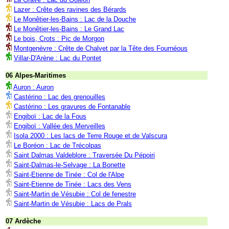
Lazer : Crête des ravines des Bérards
Le Monêtier-les-Bains : Lac de la Douche
Le Monêtier-les-Bains : Le Grand Lac
Le bois, Crots : Pic de Morgon
Montgenèvre : Crête de Chalvet par la Tête des Fournéous
Villar-D'Arène : Lac du Pontet
06 Alpes-Maritimes
Auron : Auron
Castérino : Lac des grenouilles
Castérino : Les gravures de Fontanable
Engiboï : Lac de la Fous
Engiboï : Vallée des Merveilles
Isola 2000 : Les lacs de Terre Rouge et de Valscura
Le Boréon : Lac de Trécolpas
Saint Dalmas Valdeblore : Traversée Du Pépoiri
Saint-Dalmas-le-Selvage : La Bonette
Saint-Etienne de Tinée : Col de l'Alpe
Saint-Etienne de Tinée : Lacs des Vens
Saint-Martin de Vésubie : Col de fenestre
Saint-Martin de Vésubie : Lacs de Prals
07 Ardèche