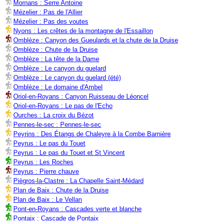
Mornans : Serre Antoine
Mézelier : Pas de l'Allier
Mézelier : Pas des voutes
Nyons : Les crêtes de la montagne de l'Essaillon
Omblèze : Canyon des Gueulards et la chute de la Druise
Omblèze : Chute de la Druise
Omblèze : La tête de la Dame
Omblèze : Le canyon du guelard
Omblèze : Le canyon du guelard (été)
Omblèze : Le domaine d'Ambel
Oriol-en-Royans : Canyon Ruisseau de Léoncel
Oriol-en-Royans : Le pas de l'Echo
Ourches : La croix du Bézot
Pennes-le-sec : Pennes-le-sec
Peyrins : Des Étangs de Chaleyre à la Combe Barnière
Peyrus : Le pas du Touet
Peyrus : Le pas du Touet et St Vincent
Peyrus : Les Roches
Peyrus : Pierre chauve
Piègros-la-Clastre : La Chapelle Saint-Médard
Plan de Baix : Chute de la Druise
Plan de Baix : Le Vellan
Pont-en-Royans : Cascades verte et blanche
Pontaix : Cascade de Pontaix