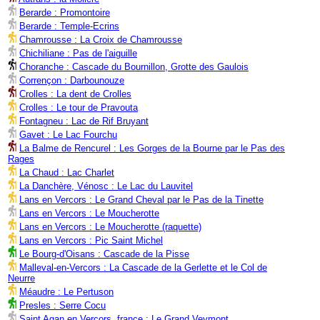
Berarde : Promontoire
Berarde : Temple-Ecrins
Chamrousse : La Croix de Chamrousse
Chichiliane : Pas de l'aiguille
Choranche : Cascade du Bournillon, Grotte des Gaulois
Corrençon : Darbounouze
Crolles : La dent de Crolles
Crolles : Le tour de Pravouta
Fontagneu : Lac de Rif Bruyant
Gavet : Le Lac Fourchu
La Balme de Rencurel : Les Gorges de la Bourne par le Pas des
Rages
La Chaud : Lac Charlet
La Danchère, Vénosc : Le Lac du Lauvitel
Lans en Vercors : Le Grand Cheval par le Pas de la Tinette
Lans en Vercors : Le Moucherotte
Lans en Vercors : Le Moucherotte (raquette)
Lans en Vercors : Pic Saint Michel
Le Bourg-d'Oisans : Cascade de la Pisse
Malleval-en-Vercors : La Cascade de la Gerlette et le Col de
Neurre
Méaudre : Le Pertuson
Presles : Serre Cocu
Saint Agan en Vercors, france : Le Grand Veymont