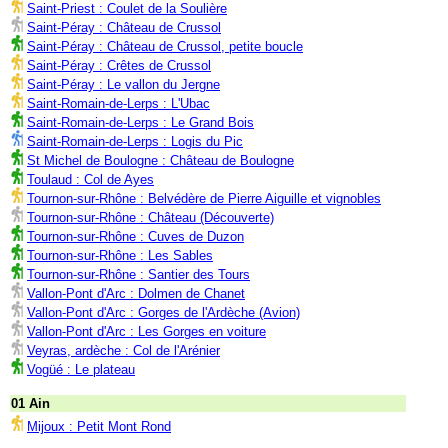
Saint-Priest : Coulet de la Soulière
Saint-Péray : Château de Crussol
Saint-Péray : Château de Crussol, petite boucle
Saint-Péray : Crêtes de Crussol
Saint-Péray : Le vallon du Jergne
Saint-Romain-de-Lerps : L'Ubac
Saint-Romain-de-Lerps : Le Grand Bois
Saint-Romain-de-Lerps : Logis du Pic
St Michel de Boulogne : Château de Boulogne
Toulaud : Col de Ayes
Tournon-sur-Rhône : Belvédère de Pierre Aiguille et vignobles
Tournon-sur-Rhône : Château (Découverte)
Tournon-sur-Rhône : Cuves de Duzon
Tournon-sur-Rhône : Les Sables
Tournon-sur-Rhône : Santier des Tours
Vallon-Pont d'Arc : Dolmen de Chanet
Vallon-Pont d'Arc : Gorges de l'Ardèche (Avion)
Vallon-Pont d'Arc : Les Gorges en voiture
Veyras, ardèche : Col de l'Arénier
Vogüé : Le plateau
01 Ain
Mijoux : Petit Mont Rond