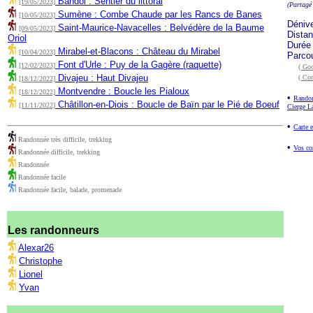
Bandol : Sentier du littoral
[19/05/2023]
(Partagé
Sumène : Combe Chaude par les Rancs de Banes
[10/05/2023]
Déniv
Saint-Maurice-Navacelles : Belvédère de la Baume
[09/05/2023]
Dista
Oriol
Durée
Mirabel-et-Blacons : Château du Mirabel
[10/04/2023]
Parco
Font d'Urle : Puy de la Gagère (raquette)
[12/02/2023]
( Goo
Divajeu : Haut Divajeu
( Co
[18/12/2022]
Montvendre : Boucle les Pialoux
[18/12/2022]
•
Randon
Châtillon-en-Diois : Boucle de Baïn par le Pié de Boeuf
[11/11/2022]
Cierge L
•
Carte e
Randonnée très difficile, trekking
•
Vos co
Randonnée difficile, trekking
Randonnée
Randonnée facile
Randonnée facile, balade, promenade
Les randonneurs
Alexar26
Christophe
Lionel
Yvan