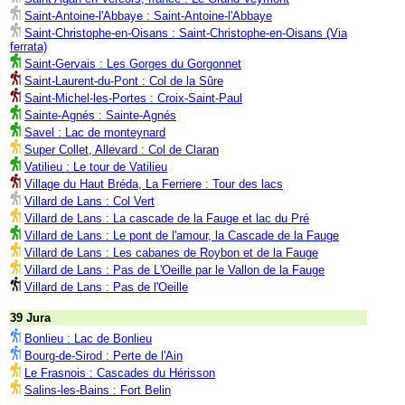
Saint-Antoine-l'Abbaye : Saint-Antoine-l'Abbaye
Saint-Christophe-en-Oisans : Saint-Christophe-en-Oisans (Via
ferrata)
Saint-Gervais : Les Gorges du Gorgonnet
Saint-Laurent-du-Pont : Col de la Sûre
Saint-Michel-les-Portes : Croix-Saint-Paul
Sainte-Agnés : Sainte-Agnés
Savel : Lac de monteynard
Super Collet, Allevard : Col de Claran
Vatilieu : Le tour de Vatilieu
Village du Haut Bréda, La Ferriere : Tour des lacs
Villard de Lans : Col Vert
Villard de Lans : La cascade de la Fauge et lac du Pré
Villard de Lans : Le pont de l'amour, la Cascade de la Fauge
Villard de Lans : Les cabanes de Roybon et de la Fauge
Villard de Lans : Pas de L'Oeille par le Vallon de la Fauge
Villard de Lans : Pas de l'Oeille
39 Jura
Bonlieu : Lac de Bonlieu
Bourg-de-Sirod : Perte de l'Ain
Le Frasnois : Cascades du Hérisson
Salins-les-Bains : Fort Belin