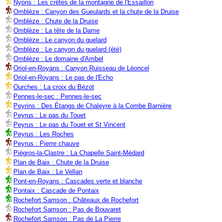
Nyons : Les crêtes de la montagne de l'Essaillon
Omblèze : Canyon des Gueulards et la chute de la Druise
Omblèze : Chute de la Druise
Omblèze : La tête de la Dame
Omblèze : Le canyon du guelard
Omblèze : Le canyon du guelard (été)
Omblèze : Le domaine d'Ambel
Oriol-en-Royans : Canyon Ruisseau de Léoncel
Oriol-en-Royans : Le pas de l'Echo
Ourches : La croix du Bézot
Pennes-le-sec : Pennes-le-sec
Peyrins : Des Étangs de Chaleyre à la Combe Barnière
Peyrus : Le pas du Touet
Peyrus : Le pas du Touet et St Vincent
Peyrus : Les Roches
Peyrus : Pierre chauve
Piègros-la-Clastre : La Chapelle Saint-Médard
Plan de Baix : Chute de la Druise
Plan de Baix : Le Vellan
Pont-en-Royans : Cascades verte et blanche
Pontaix : Cascade de Pontaix
Rochefort Samson : Châteaux de Rochefort
Rochefort Samson : Pas de Bouvaret
Rochefort Samson : Pas de La Pierre