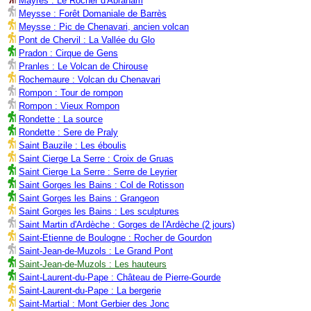
Mayres : Le Rocher d'Abraham
Meysse : Forêt Domaniale de Barrès
Meysse : Pic de Chenavari, ancien volcan
Pont de Chervil : La Vallée du Glo
Pradon : Cirque de Gens
Pranles : Le Volcan de Chirouse
Rochemaure : Volcan du Chenavari
Rompon : Tour de rompon
Rompon : Vieux Rompon
Rondette : La source
Rondette : Sere de Praly
Saint Bauzile : Les éboulis
Saint Cierge La Serre : Croix de Gruas
Saint Cierge La Serre : Serre de Leyrier
Saint Gorges les Bains : Col de Rotisson
Saint Gorges les Bains : Grangeon
Saint Gorges les Bains : Les sculptures
Saint Martin d'Ardèche : Gorges de l'Ardèche (2 jours)
Saint-Etienne de Boulogne : Rocher de Gourdon
Saint-Jean-de-Muzols : Le Grand Pont
Saint-Jean-de-Muzols : Les hauteurs
Saint-Laurent-du-Pape : Château de Pierre-Gourde
Saint-Laurent-du-Pape : La bergerie
Saint-Martial : Mont Gerbier des Jonc