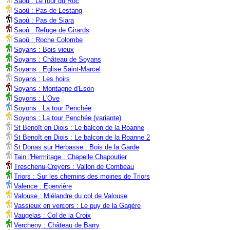
Saoû : Le tour du Roc
Saoû : Pas de Lestang
Saoû : Pas de Siara
Saoû : Refuge de Girards
Saoû : Roche Colombe
Soyans : Bois vieux
Soyans : Château de Soyans
Soyans : Eglise Saint-Marcel
Soyans : Les hoirs
Soyans : Montagne d'Eson
Soyons : L'Ove
Soyons : La tour Penchée
Soyons : La tour Penchée (variante)
St Benoît en Diois : Le balcon de la Roanne
St Benoît en Diois : Le balcon de la Roanne 2
St Donas sur Herbasse : Bois de la Garde
Tain l'Hermitage : Chapelle Chapoutier
Treschenu-Creyers : Vallon de Combeau
Triors : Sur les chemins des moines de Triors
Valence : Epervière
Valouse : Miélandre du col de Valouse
Vassieux en vercors : Le puy de la Gagère
Vaugelas : Col de la Croix
Vercheny : Château de Barry