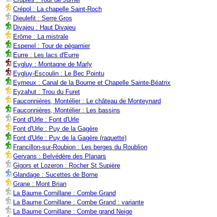
Crépol : La chapelle Saint-Roch
Dieulefit : Serre Gros
Divajeu : Haut Divajeu
Erôme : La mistrale
Espenel : Tour de pégarnier
Eurre : Les lacs d'Eurre
Eygluy : Montagne de Marly
Eygluy-Escoulin : Le Bec Pointu
Eymeux : Canal de la Bourne et Chapelle Sainte-Béatrix
Eyzahut : Trou du Furet
Fauconnières, Montélier : Le château de Monteynard
Fauconnières, Montélier : Les bassins
Font d'Urle : Font d'Urle
Font d'Urle : Puy de la Gagère
Font d'Urle : Puy de la Gagère (raquette)
Francillon-sur-Roubion : Les berges du Roublion
Gervans : Belvédère des Planars
Gigors et Lozeron : Rocher St Supière
Glandage : Sucettes de Borne
Grane : Mont Brian
La Baume Cornillane : Combe Grand
La Baume Cornillane : Combe Grand : variante
La Baume Cornillane : Combe grand Neige