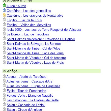
06 Alpes-Maritimes
Auron : Auron
Castérino : Lac des grenouilles
Castérino : Les gravures de Fontanable
Engiboï : Lac de la Fous
Engiboï : Vallée des Merveilles
Isola 2000 : Les lacs de Terre Rouge et de Valscura
Le Boréon : Lac de Trécolpas
Saint Dalmas Valdeblore : Traversée Du Pépoiri
Saint-Dalmas-le-Selvage : La Bonette
Saint-Etienne de Tinée : Col de l'Alpe
Saint-Etienne de Tinée : Lacs des Vens
Saint-Martin de Vésubie : Col de fenestre
Saint-Martin de Vésubie : Lacs de Prals
09 Ariège
Ascou : L'écrin de Tarbésou
Aulus les bains : Cascade d'Ars
Aulus les bains : Cirque de Cagateille
Eyllie : Tour de Frencheden
Forges d'orlu : Etang de Naguille
Les cabannes : Le Plateau de Beille
Salau : Cascade de Leziou
Salau : Cirque d'Anglade