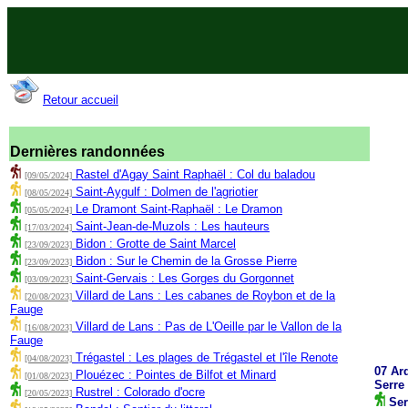
Retour accueil
Dernières randonnées
Rastel d'Agay Saint Raphaël : Col du baladou
[09/05/2024]
Saint-Aygulf : Dolmen de l'agriotier
[08/05/2024]
Le Dramont Saint-Raphaël : Le Dramon
[05/05/2024]
Saint-Jean-de-Muzols : Les hauteurs
[17/03/2024]
Bidon : Grotte de Saint Marcel
[23/09/2023]
Bidon : Sur le Chemin de la Grosse Pierre
[23/09/2023]
Saint-Gervais : Les Gorges du Gorgonnet
[03/09/2023]
Villard de Lans : Les cabanes de Roybon et de la
[20/08/2023]
Fauge
Villard de Lans : Pas de L'Oeille par le Vallon de la
[16/08/2023]
Fauge
Trégastel : Les plages de Trégastel et l'île Renote
[04/08/2023]
07 Ar
Plouézec : Pointes de Bilfot et Minard
[01/08/2023]
Serre
Rustrel : Colorado d'ocre
[20/05/2023]
Ser