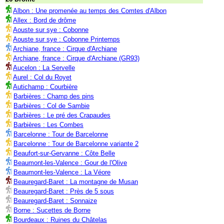
Albon : Une promenée au temps des Comtes d'Albon
Allex : Bord de drôme
Aouste sur sye : Cobonne
Aouste sur sye : Cobonne Printemps
Archiane, france : Cirque d'Archiane
Archiane, france : Cirque d'Archiane (GR93)
Aucelon : La Servelle
Aurel : Col du Royet
Autichamp : Courbière
Barbières : Champ des pins
Barbières : Col de Sambie
Barbières : Le pré des Crapaudes
Barbières : Les Combes
Barcelonne : Tour de Barcelonne
Barcelonne : Tour de Barcelonne variante 2
Beaufort-sur-Gervanne : Côte Belle
Beaumont-les-Valence : Gour de l'Olive
Beaumont-les-Valence : La Véore
Beauregard-Baret : La montagne de Musan
Beauregard-Baret : Près de 5 sous
Beauregard-Baret : Sonnaize
Borne : Sucettes de Borne
Bourdeaux : Ruines du Châtelas