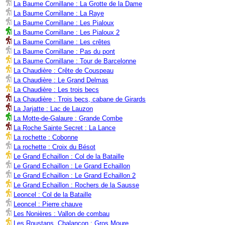
La Baume Cornillane : La Grotte de la Dame
La Baume Cornillane : La Raye
La Baume Cornillane : Les Pialoux
La Baume Cornillane : Les Pialoux 2
La Baume Cornillane : Les crêtes
La Baume Cornillane : Pas du pont
La Baume Cornillane : Tour de Barcelonne
La Chaudière : Crête de Couspeau
La Chaudière : Le Grand Delmas
La Chaudière : Les trois becs
La Chaudière : Trois becs, cabane de Girards
La Jarjatte : Lac de Lauzon
La Motte-de-Galaure : Grande Combe
La Roche Sainte Secret : La Lance
La rochette : Cobonne
La rochette : Croix du Bésot
Le Grand Echaillon : Col de la Bataille
Le Grand Echaillon : Le Grand Echaillon
Le Grand Echaillon : Le Grand Echaillon 2
Le Grand Echaillon : Rochers de la Sausse
Leoncel : Col de la Bataille
Leoncel : Pierre chauve
Les Nonières : Vallon de combau
Les Roustans, Chalançon : Gros Moure