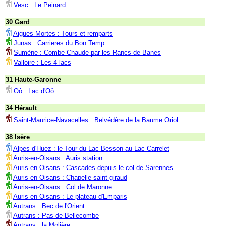
Vesc : Le Peinard
30 Gard
Aigues-Mortes : Tours et remparts
Junas : Carrieres du Bon Temp
Sumène : Combe Chaude par les Rancs de Banes
Valloire : Les 4 lacs
31 Haute-Garonne
Oô : Lac d'Oô
34 Hérault
Saint-Maurice-Navacelles : Belvédère de la Baume Oriol
38 Isère
Alpes-d'Huez : le Tour du Lac Besson au Lac Carrelet
Auris-en-Oisans : Auris station
Auris-en-Oisans : Cascades depuis le col de Sarennes
Auris-en-Oisans : Chapelle saint giraud
Auris-en-Oisans : Col de Maronne
Auris-en-Oisans : Le plateau d'Emparis
Autrans : Bec de l'Orient
Autrans : Pas de Bellecombe
Autrans : la Molière