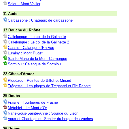
Salau : Mont Vallier
11 Aude
Carcassone : Chateaux de carcassone
13 Bouche du Rhône
Callelongue : Le col de la Galinette
Callelongue : Le col de la Galinette 2
Cassis : Calanque d'En-Vau
Luminy : Mont Puget
Sainte-Marie-de-la-Mer : Carmargue
Sormiou : Calanque de Sormiou
22 Côtes-d'Armor
Plouézec : Pointes de Bilfot et Minard
Trégastel : Les plages de Trégastel et l'île Renote
25 Doubs
Frasne : Tourbières de Frasne
Métabief : Le Mont d'Or
Nans-Sous-Sainte-Anne : Source du Lison
Vaux-et-Chantegrue : Sentier du berger des vaches
26 Drôme