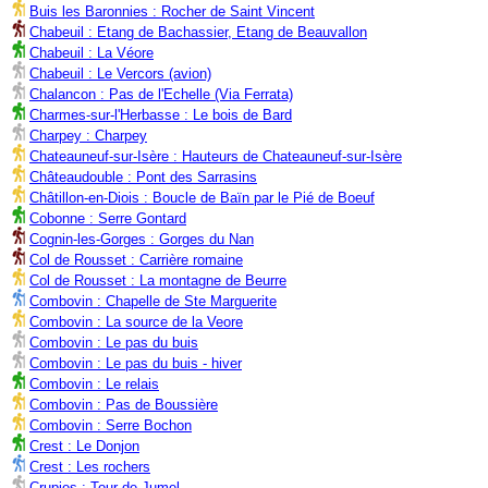
Buis les Baronnies : Rocher de Saint Vincent
Chabeuil : Etang de Bachassier, Etang de Beauvallon
Chabeuil : La Véore
Chabeuil : Le Vercors (avion)
Chalancon : Pas de l'Echelle (Via Ferrata)
Charmes-sur-l'Herbasse : Le bois de Bard
Charpey : Charpey
Chateauneuf-sur-Isère : Hauteurs de Chateauneuf-sur-Isère
Châteaudouble : Pont des Sarrasins
Châtillon-en-Diois : Boucle de Baïn par le Pié de Boeuf
Cobonne : Serre Gontard
Cognin-les-Gorges : Gorges du Nan
Col de Rousset : Carrière romaine
Col de Rousset : La montagne de Beurre
Combovin : Chapelle de Ste Marguerite
Combovin : La source de la Veore
Combovin : Le pas du buis
Combovin : Le pas du buis - hiver
Combovin : Le relais
Combovin : Pas de Boussière
Combovin : Serre Bochon
Crest : Le Donjon
Crest : Les rochers
Crupies : Tour de Jumel