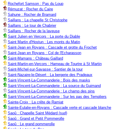
Rochefort Samson : Pas du Loup
Rémuzat : Rocher du Caire
Sahune : Rocher de Bramard
Saillans : La chapelle St Christophe
Saillans : Le tour de Chabrier
Saillans : Rocher de la laveuse
Saint Julien en Vercors : La porte du Diable
Saint Martin d'Hostun : Les monts du Matin
Saint-Jean en Royans : Cascade et grotte du Frochet
Saint-Jean en Royans : Col de l'Echarasson
Saint-Mamans : Château Gaillard
Saint-Martin-en-Vercors : Hameau de Tourtre à St Martin
Saint-Michel-sur-Savasse : Santier de la tour
Saint-Nazaire-le-Désert : La bergerie des Pradeaux
Saint-Vincent-La-Commanderie : Bois des masks
Saint-Vincent-La-Commanderie : La source du Guimand
Saint-Vincent-La-Commanderie : Le champ des pins
Saint-Vincent-La-Commanderie : Sur les pas des Templiers
Sainte-Croix : La crête de Ramiat
Sainte-Eulalie-en-Royans : Cascade verte et cascade blanche
Saoû : Chapelle Saint Médard (sud)
Saoû : Grand et Petit Pommerolle
Saoû : Le grand pommerolle