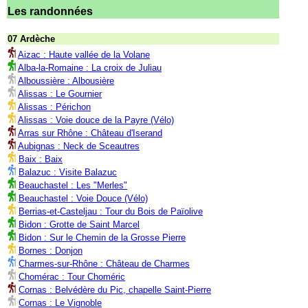
Les randonnées
07 Ardèche
Aizac : Haute vallée de la Volane
Alba-la-Romaine : La croix de Juliau
Alboussière : Albousière
Alissas : Le Gournier
Alissas : Périchon
Alissas : Voie douce de la Payre (Vélo)
Arras sur Rhône : Château d'Iserand
Aubignas : Neck de Sceautres
Baix : Baix
Balazuc : Visite Balazuc
Beauchastel : Les "Merles"
Beauchastel : Voie Douce (Vélo)
Berrias-et-Casteljau : Tour du Bois de Païolive
Bidon : Grotte de Saint Marcel
Bidon : Sur le Chemin de la Grosse Pierre
Bornes : Donjon
Charmes-sur-Rhône : Château de Charmes
Chomérac : Tour Choméric
Cornas : Belvédère du Pic, chapelle Saint-Pierre
Cornas : Le Vignoble