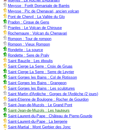
Mayres : Le Rocher d'Abraham
Meysse : Forêt Domaniale de Barrès
Meysse : Pic de Chenavari, ancien volcan
Pont de Chervil : La Vallée du Glo
Pradon : Cirque de Gens
Pranles : Le Volcan de Chirouse
Rochemaure : Volcan du Chenavari
Rompon : Tour de rompon
Rompon : Vieux Rompon
Rondette : La source
Rondette : Sere de Praly
Saint Bauzile : Les éboulis
Saint Cierge La Serre : Croix de Gruas
Saint Cierge La Serre : Serre de Leyrier
Saint Gorges les Bains : Col de Rotisson
Saint Gorges les Bains : Grangeon
Saint Gorges les Bains : Les sculptures
Saint Martin d'Ardèche : Gorges de l'Ardèche (2 jours)
Saint-Etienne de Boulogne : Rocher de Gourdon
Saint-Jean-de-Muzols : Le Grand Pont
Saint-Jean-de-Muzols : Les hauteurs
Saint-Laurent-du-Pape : Château de Pierre-Gourde
Saint-Laurent-du-Pape : La bergerie
Saint-Martial : Mont Gerbier des Jonc