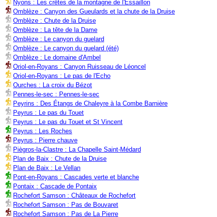
Nyons : Les crêtes de la montagne de l'Essaillon
Omblèze : Canyon des Gueulards et la chute de la Druise
Omblèze : Chute de la Druise
Omblèze : La tête de la Dame
Omblèze : Le canyon du guelard
Omblèze : Le canyon du guelard (été)
Omblèze : Le domaine d'Ambel
Oriol-en-Royans : Canyon Ruisseau de Léoncel
Oriol-en-Royans : Le pas de l'Echo
Ourches : La croix du Bézot
Pennes-le-sec : Pennes-le-sec
Peyrins : Des Étangs de Chaleyre à la Combe Barnière
Peyrus : Le pas du Touet
Peyrus : Le pas du Touet et St Vincent
Peyrus : Les Roches
Peyrus : Pierre chauve
Piègros-la-Clastre : La Chapelle Saint-Médard
Plan de Baix : Chute de la Druise
Plan de Baix : Le Vellan
Pont-en-Royans : Cascades verte et blanche
Pontaix : Cascade de Pontaix
Rochefort Samson : Châteaux de Rochefort
Rochefort Samson : Pas de Bouvaret
Rochefort Samson : Pas de La Pierre