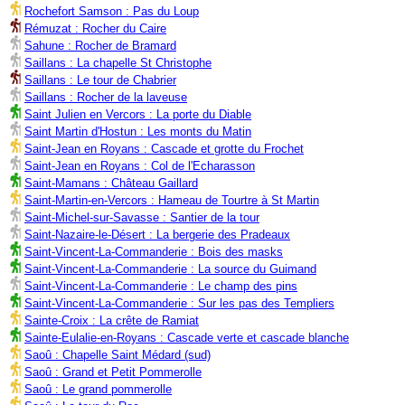
Rochefort Samson : Pas du Loup
Rémuzat : Rocher du Caire
Sahune : Rocher de Bramard
Saillans : La chapelle St Christophe
Saillans : Le tour de Chabrier
Saillans : Rocher de la laveuse
Saint Julien en Vercors : La porte du Diable
Saint Martin d'Hostun : Les monts du Matin
Saint-Jean en Royans : Cascade et grotte du Frochet
Saint-Jean en Royans : Col de l'Echarasson
Saint-Mamans : Château Gaillard
Saint-Martin-en-Vercors : Hameau de Tourtre à St Martin
Saint-Michel-sur-Savasse : Santier de la tour
Saint-Nazaire-le-Désert : La bergerie des Pradeaux
Saint-Vincent-La-Commanderie : Bois des masks
Saint-Vincent-La-Commanderie : La source du Guimand
Saint-Vincent-La-Commanderie : Le champ des pins
Saint-Vincent-La-Commanderie : Sur les pas des Templiers
Sainte-Croix : La crête de Ramiat
Sainte-Eulalie-en-Royans : Cascade verte et cascade blanche
Saoû : Chapelle Saint Médard (sud)
Saoû : Grand et Petit Pommerolle
Saoû : Le grand pommerolle