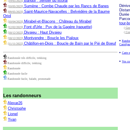
Bandol : Sentier du littoral
[19/05/2023]
Déniv
Sumène : Combe Chaude par les Rancs de Banes
[10/05/2023]
Dista
Saint-Maurice-Navacelles : Belvédère de la Baume
[09/05/2023]
Durée
Oriol
Parco
Mirabel-et-Blacons : Château du Mirabel
[10/04/2023]
tour-b
Font d'Urle : Puy de la Gagère (raquette)
[12/02/2023]
( Goo
Divajeu : Haut Divajeu
( Co
[18/12/2022]
Montvendre : Boucle les Pialoux
[18/12/2022]
•
Randon
Châtillon-en-Diois : Boucle de Baïn par le Pié de Boeuf
[11/11/2022]
Casteljau
•
Carte e
Randonnée très difficile, trekking
•
Vos co
Randonnée difficile, trekking
Randonnée
Randonnée facile
Randonnée facile, balade, promenade
Les randonneurs
Alexar26
Christophe
Lionel
Yvan