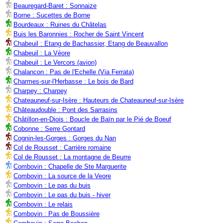
Beauregard-Baret : Sonnaize
Borne : Sucettes de Borne
Bourdeaux : Ruines du Châtelas
Buis les Baronnies : Rocher de Saint Vincent
Chabeuil : Etang de Bachassier, Etang de Beauvallon
Chabeuil : La Véore
Chabeuil : Le Vercors (avion)
Chalancon : Pas de l'Echelle (Via Ferrata)
Charmes-sur-l'Herbasse : Le bois de Bard
Charpey : Charpey
Chateauneuf-sur-Isère : Hauteurs de Chateauneuf-sur-Isère
Châteaudouble : Pont des Sarrasins
Châtillon-en-Diois : Boucle de Baïn par le Pié de Boeuf
Cobonne : Serre Gontard
Cognin-les-Gorges : Gorges du Nan
Col de Rousset : Carrière romaine
Col de Rousset : La montagne de Beurre
Combovin : Chapelle de Ste Marguerite
Combovin : La source de la Veore
Combovin : Le pas du buis
Combovin : Le pas du buis - hiver
Combovin : Le relais
Combovin : Pas de Boussière