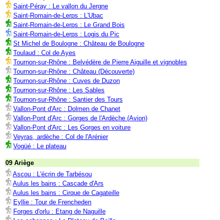
Saint-Péray : Le vallon du Jergne
Saint-Romain-de-Lerps : L'Ubac
Saint-Romain-de-Lerps : Le Grand Bois
Saint-Romain-de-Lerps : Logis du Pic
St Michel de Boulogne : Château de Boulogne
Toulaud : Col de Ayes
Tournon-sur-Rhône : Belvédère de Pierre Aiguille et vignobles
Tournon-sur-Rhône : Château (Découverte)
Tournon-sur-Rhône : Cuves de Duzon
Tournon-sur-Rhône : Les Sables
Tournon-sur-Rhône : Santier des Tours
Vallon-Pont d'Arc : Dolmen de Chanet
Vallon-Pont d'Arc : Gorges de l'Ardèche (Avion)
Vallon-Pont d'Arc : Les Gorges en voiture
Veyras, ardèche : Col de l'Arénier
Vogüé : Le plateau
09 Ariège
Ascou : L'écrin de Tarbésou
Aulus les bains : Cascade d'Ars
Aulus les bains : Cirque de Cagateille
Eyllie : Tour de Frencheden
Forges d'orlu : Etang de Naguille