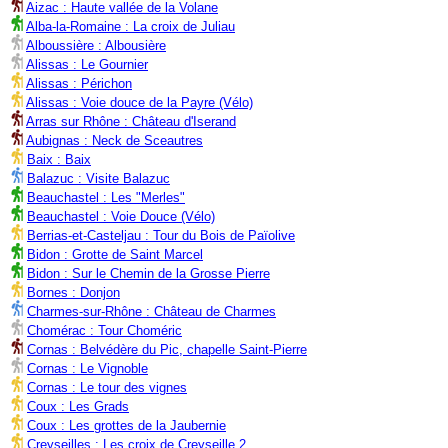
Aizac : Haute vallée de la Volane
Alba-la-Romaine : La croix de Juliau
Alboussière : Albousière
Alissas : Le Gournier
Alissas : Périchon
Alissas : Voie douce de la Payre (Vélo)
Arras sur Rhône : Château d'Iserand
Aubignas : Neck de Sceautres
Baix : Baix
Balazuc : Visite Balazuc
Beauchastel : Les "Merles"
Beauchastel : Voie Douce (Vélo)
Berrias-et-Casteljau : Tour du Bois de Païolive
Bidon : Grotte de Saint Marcel
Bidon : Sur le Chemin de la Grosse Pierre
Bornes : Donjon
Charmes-sur-Rhône : Château de Charmes
Chomérac : Tour Choméric
Cornas : Belvédère du Pic, chapelle Saint-Pierre
Cornas : Le Vignoble
Cornas : Le tour des vignes
Coux : Les Grads
Coux : Les grottes de la Jaubernie
Creyseilles : Les croix de Creyseille 2