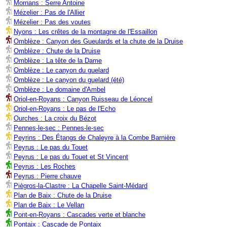
Mornans : Serre Antoine
Mézelier : Pas de l'Allier
Mézelier : Pas des voutes
Nyons : Les crêtes de la montagne de l'Essaillon
Omblèze : Canyon des Gueulards et la chute de la Druise
Omblèze : Chute de la Druise
Omblèze : La tête de la Dame
Omblèze : Le canyon du guelard
Omblèze : Le canyon du guelard (été)
Omblèze : Le domaine d'Ambel
Oriol-en-Royans : Canyon Ruisseau de Léoncel
Oriol-en-Royans : Le pas de l'Echo
Ourches : La croix du Bézot
Pennes-le-sec : Pennes-le-sec
Peyrins : Des Étangs de Chaleyre à la Combe Barnière
Peyrus : Le pas du Touet
Peyrus : Le pas du Touet et St Vincent
Peyrus : Les Roches
Peyrus : Pierre chauve
Piègros-la-Clastre : La Chapelle Saint-Médard
Plan de Baix : Chute de la Druise
Plan de Baix : Le Vellan
Pont-en-Royans : Cascades verte et blanche
Pontaix : Cascade de Pontaix