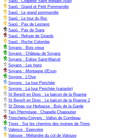
Saoû : Chapelle Saint Médard (sud)
Saoû : Grand et Petit Pommerolle
Saoû : Le grand pommerolle
Saoû : Le tour du Roc
Saoû : Pas de Lestang
Saoû : Pas de Siara
Saoû : Refuge de Girards
Saoû : Roche Colombe
Soyans : Bois vieux
Soyans : Château de Soyans
Soyans : Eglise Saint-Marcel
Soyans : Les hoirs
Soyans : Montagne d'Eson
Soyons : L'Ove
Soyons : La tour Penchée
Soyons : La tour Penchée (variante)
St Benoît en Diois : Le balcon de la Roanne
St Benoît en Diois : Le balcon de la Roanne 2
St Donas sur Herbasse : Bois de la Garde
Tain l'Hermitage : Chapelle Chapoutier
Treschenu-Creyers : Vallon de Combeau
Triors : Sur les chemins des moines de Triors
Valence : Epervière
Valouse : Miélandre du col de Valouse