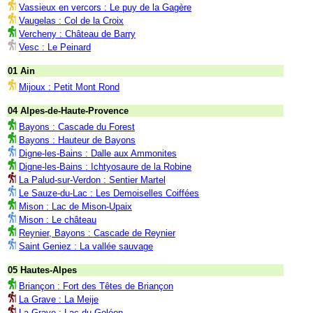
Vassieux en vercors : Le puy de la Gagère
Vaugelas : Col de la Croix
Vercheny : Château de Barry
Vesc : Le Peinard
01 Ain
Mijoux : Petit Mont Rond
04 Alpes-de-Haute-Provence
Bayons : Cascade du Forest
Bayons : Hauteur de Bayons
Digne-les-Bains : Dalle aux Ammonites
Digne-les-Bains : Ichtyosaure de la Robine
La Palud-sur-Verdon : Sentier Martel
Le Sauze-du-Lac : Les Demoiselles Coiffées
Mison : Lac de Mison-Upaix
Mison : Le château
Reynier, Bayons : Cascade de Reynier
Saint Geniez : La vallée sauvage
05 Hautes-Alpes
Briançon : Fort des Têtes de Briançon
La Grave : La Meije
La Grave : Lac du Goléon