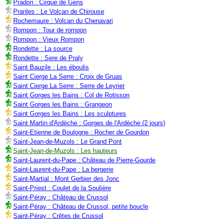
Pradon : Cirque de Gens
Pranles : Le Volcan de Chirouse
Rochemaure : Volcan du Chenavari
Rompon : Tour de rompon
Rompon : Vieux Rompon
Rondette : La source
Rondette : Sere de Praly
Saint Bauzile : Les éboulis
Saint Cierge La Serre : Croix de Gruas
Saint Cierge La Serre : Serre de Leyrier
Saint Gorges les Bains : Col de Rotisson
Saint Gorges les Bains : Grangeon
Saint Gorges les Bains : Les sculptures
Saint Martin d'Ardèche : Gorges de l'Ardèche (2 jours)
Saint-Etienne de Boulogne : Rocher de Gourdon
Saint-Jean-de-Muzols : Le Grand Pont
Saint-Jean-de-Muzols : Les hauteurs
Saint-Laurent-du-Pape : Château de Pierre-Gourde
Saint-Laurent-du-Pape : La bergerie
Saint-Martial : Mont Gerbier des Jonc
Saint-Priest : Coulet de la Soulière
Saint-Péray : Château de Crussol
Saint-Péray : Château de Crussol, petite boucle
Saint-Péray : Crêtes de Crussol