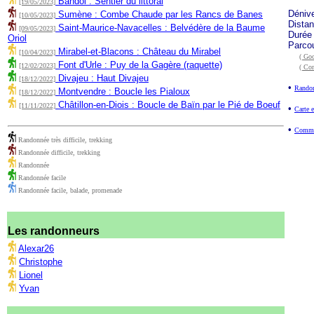
Bandol : Sentier du littoral
[19/05/2023]
Déniv
Sumène : Combe Chaude par les Rancs de Banes
[10/05/2023]
Dista
Saint-Maurice-Navacelles : Belvédère de la Baume
[09/05/2023]
Durée
Oriol
Parco
Mirabel-et-Blacons : Château du Mirabel
[10/04/2023]
( Goo
Font d'Urle : Puy de la Gagère (raquette)
[12/02/2023]
( Co
Divajeu : Haut Divajeu
[18/12/2022]
•
Randon
Montvendre : Boucle les Pialoux
[18/12/2022]
Châtillon-en-Diois : Boucle de Baïn par le Pié de Boeuf
[11/11/2022]
•
Carte e
•
Commen
Randonnée très difficile, trekking
Randonnée difficile, trekking
Randonnée
Randonnée facile
Randonnée facile, balade, promenade
Les randonneurs
Alexar26
Christophe
Lionel
Yvan