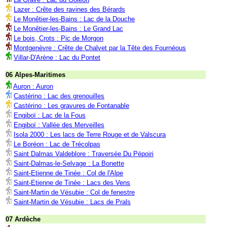
Lazer : Crête des ravines des Bérards
Le Monêtier-les-Bains : Lac de la Douche
Le Monêtier-les-Bains : Le Grand Lac
Le bois, Crots : Pic de Morgon
Montgenèvre : Crête de Chalvet par la Tête des Fournéous
Villar-D'Arène : Lac du Pontet
06 Alpes-Maritimes
Auron : Auron
Castérino : Lac des grenouilles
Castérino : Les gravures de Fontanable
Engiboï : Lac de la Fous
Engiboï : Vallée des Merveilles
Isola 2000 : Les lacs de Terre Rouge et de Valscura
Le Boréon : Lac de Trécolpas
Saint Dalmas Valdeblore : Traversée Du Pépoiri
Saint-Dalmas-le-Selvage : La Bonette
Saint-Etienne de Tinée : Col de l'Alpe
Saint-Etienne de Tinée : Lacs des Vens
Saint-Martin de Vésubie : Col de fenestre
Saint-Martin de Vésubie : Lacs de Prals
07 Ardèche