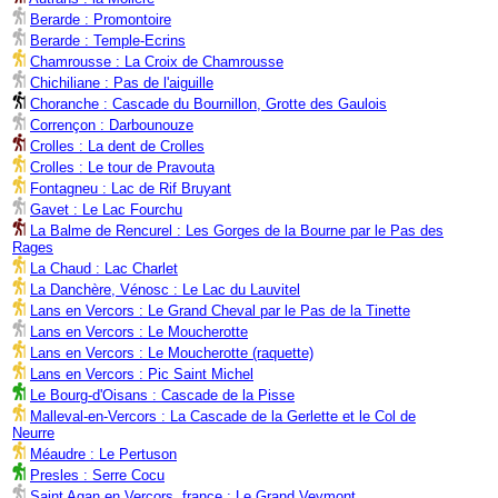
Berarde : Promontoire
Berarde : Temple-Ecrins
Chamrousse : La Croix de Chamrousse
Chichiliane : Pas de l'aiguille
Choranche : Cascade du Bournillon, Grotte des Gaulois
Corrençon : Darbounouze
Crolles : La dent de Crolles
Crolles : Le tour de Pravouta
Fontagneu : Lac de Rif Bruyant
Gavet : Le Lac Fourchu
La Balme de Rencurel : Les Gorges de la Bourne par le Pas des
Rages
La Chaud : Lac Charlet
La Danchère, Vénosc : Le Lac du Lauvitel
Lans en Vercors : Le Grand Cheval par le Pas de la Tinette
Lans en Vercors : Le Moucherotte
Lans en Vercors : Le Moucherotte (raquette)
Lans en Vercors : Pic Saint Michel
Le Bourg-d'Oisans : Cascade de la Pisse
Malleval-en-Vercors : La Cascade de la Gerlette et le Col de
Neurre
Méaudre : Le Pertuson
Presles : Serre Cocu
Saint Agan en Vercors, france : Le Grand Veymont