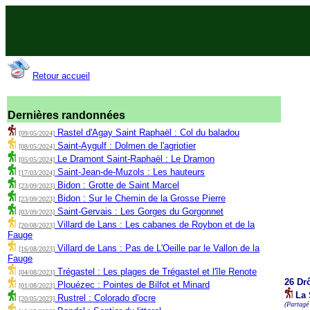
Retour accueil
Dernières randonnées
Rastel d'Agay Saint Raphaël : Col du baladou
[09/05/2024]
Saint-Aygulf : Dolmen de l'agriotier
[08/05/2024]
Le Dramont Saint-Raphaël : Le Dramon
[05/05/2024]
Saint-Jean-de-Muzols : Les hauteurs
[17/03/2024]
Bidon : Grotte de Saint Marcel
[23/09/2023]
Bidon : Sur le Chemin de la Grosse Pierre
[23/09/2023]
Saint-Gervais : Les Gorges du Gorgonnet
[03/09/2023]
Villard de Lans : Les cabanes de Roybon et de la
[20/08/2023]
Fauge
Villard de Lans : Pas de L'Oeille par le Vallon de la
[16/08/2023]
Fauge
Trégastel : Les plages de Trégastel et l'île Renote
[04/08/2023]
26 Dr
Plouézec : Pointes de Bilfot et Minard
[01/08/2023]
La 
Rustrel : Colorado d'ocre
[20/05/2023]
(Partagé