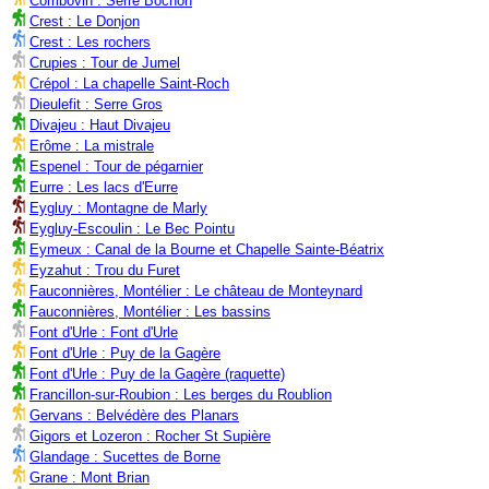
Combovin : Serre Bochon
Crest : Le Donjon
Crest : Les rochers
Crupies : Tour de Jumel
Crépol : La chapelle Saint-Roch
Dieulefit : Serre Gros
Divajeu : Haut Divajeu
Erôme : La mistrale
Espenel : Tour de pégarnier
Eurre : Les lacs d'Eurre
Eygluy : Montagne de Marly
Eygluy-Escoulin : Le Bec Pointu
Eymeux : Canal de la Bourne et Chapelle Sainte-Béatrix
Eyzahut : Trou du Furet
Fauconnières, Montélier : Le château de Monteynard
Fauconnières, Montélier : Les bassins
Font d'Urle : Font d'Urle
Font d'Urle : Puy de la Gagère
Font d'Urle : Puy de la Gagère (raquette)
Francillon-sur-Roubion : Les berges du Roublion
Gervans : Belvédère des Planars
Gigors et Lozeron : Rocher St Supière
Glandage : Sucettes de Borne
Grane : Mont Brian