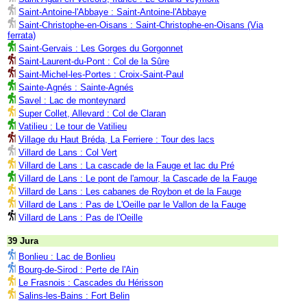
Saint-Antoine-l'Abbaye : Saint-Antoine-l'Abbaye
Saint-Christophe-en-Oisans : Saint-Christophe-en-Oisans (Via
ferrata)
Saint-Gervais : Les Gorges du Gorgonnet
Saint-Laurent-du-Pont : Col de la Sûre
Saint-Michel-les-Portes : Croix-Saint-Paul
Sainte-Agnés : Sainte-Agnés
Savel : Lac de monteynard
Super Collet, Allevard : Col de Claran
Vatilieu : Le tour de Vatilieu
Village du Haut Bréda, La Ferriere : Tour des lacs
Villard de Lans : Col Vert
Villard de Lans : La cascade de la Fauge et lac du Pré
Villard de Lans : Le pont de l'amour, la Cascade de la Fauge
Villard de Lans : Les cabanes de Roybon et de la Fauge
Villard de Lans : Pas de L'Oeille par le Vallon de la Fauge
Villard de Lans : Pas de l'Oeille
39 Jura
Bonlieu : Lac de Bonlieu
Bourg-de-Sirod : Perte de l'Ain
Le Frasnois : Cascades du Hérisson
Salins-les-Bains : Fort Belin