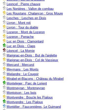
Leoncel : Pierre chauve
Les Nonières : Vallon de combau
Les Roustans, Chalançon : Gros Moure
Lesches : Lesches en Diois
Livron : Mont roti
Livron : Tour du diable
Lozeron : Mont de Lozeron
Lozeron : Perrache
Luc en Diois : Clamontard
Luc en Diois : Claps
Léoncel : La Momie
Marignac-en-Diois : But de l'aiglette
Marignac-en-Diois : Col de Vassieux
Mercurol : Mercurol
Meymans : Les Monts
Mielandre : Le Cougoir
Mirabel-et-Blacons : Château du Mirabel
Monteleger : Parc de Lorient
Montmeyran : Montmeyran
Montoison : Les bois
Montvendre : Boucle les Pialoux
Montvendre : Les Pialoux
Montélier : Fauconnières, Le Guimand