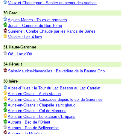
Vaux-et-Chantegrue : Sentier du berger des vaches
30 Gard
Aigues-Mortes : Tours et remparts
Junas : Carrieres du Bon Temp
Sumène : Combe Chaude par les Rancs de Banes
Valloire : Les 4 lacs
31 Haute-Garonne
Oô : Lac d'Oô
34 Hérault
Saint-Maurice-Navacelles : Belvédère de la Baume Oriol
38 Isère
Alpes-d'Huez : le Tour du Lac Besson au Lac Carrelet
Auris-en-Oisans : Auris station
Auris-en-Oisans : Cascades depuis le col de Sarennes
Auris-en-Oisans : Chapelle saint giraud
Auris-en-Oisans : Col de Maronne
Auris-en-Oisans : Le plateau d'Emparis
Autrans : Bec de l'Orient
Autrans : Pas de Bellecombe
Autrans : la Molière