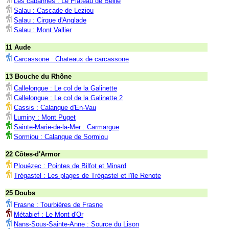
Les cabannes : Le Plateau de Beille
Salau : Cascade de Leziou
Salau : Cirque d'Anglade
Salau : Mont Vallier
11 Aude
Carcassone : Chateaux de carcassone
13 Bouche du Rhône
Callelongue : Le col de la Galinette
Callelongue : Le col de la Galinette 2
Cassis : Calanque d'En-Vau
Luminy : Mont Puget
Sainte-Marie-de-la-Mer : Carmargue
Sormiou : Calanque de Sormiou
22 Côtes-d'Armor
Plouézec : Pointes de Bilfot et Minard
Trégastel : Les plages de Trégastel et l'île Renote
25 Doubs
Frasne : Tourbières de Frasne
Métabief : Le Mont d'Or
Nans-Sous-Sainte-Anne : Source du Lison