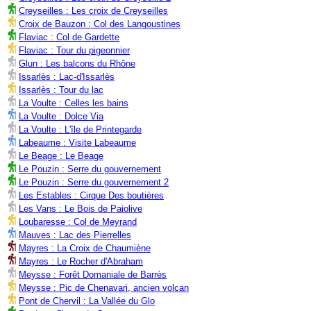
Creyseilles : Les croix de Creyseilles
Croix de Bauzon : Col des Langoustines
Flaviac : Col de Gardette
Flaviac : Tour du pigeonnier
Glun : Les balcons du Rhône
Issarlès : Lac-d'Issarlès
Issarlès : Tour du lac
La Voulte : Celles les bains
La Voulte : Dolce Via
La Voulte : L'île de Printegarde
Labeaume : Visite Labeaume
Le Beage : Le Beage
Le Pouzin : Serre du gouvernement
Le Pouzin : Serre du gouvernement 2
Les Estables : Cirque Des boutières
Les Vans : Le Bois de Paiolive
Loubaresse : Col de Meyrand
Mauves : Lac des Pierrelles
Mayres : La Croix de Chaumiène
Mayres : Le Rocher d'Abraham
Meysse : Forêt Domaniale de Barrès
Meysse : Pic de Chenavari, ancien volcan
Pont de Chervil : La Vallée du Glo