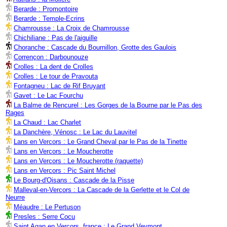
Berarde : Promontoire
Berarde : Temple-Ecrins
Chamrousse : La Croix de Chamrousse
Chichiliane : Pas de l'aiguille
Choranche : Cascade du Bournillon, Grotte des Gaulois
Corrençon : Darbounouze
Crolles : La dent de Crolles
Crolles : Le tour de Pravouta
Fontagneu : Lac de Rif Bruyant
Gavet : Le Lac Fourchu
La Balme de Rencurel : Les Gorges de la Bourne par le Pas des
Rages
La Chaud : Lac Charlet
La Danchère, Vénosc : Le Lac du Lauvitel
Lans en Vercors : Le Grand Cheval par le Pas de la Tinette
Lans en Vercors : Le Moucherotte
Lans en Vercors : Le Moucherotte (raquette)
Lans en Vercors : Pic Saint Michel
Le Bourg-d'Oisans : Cascade de la Pisse
Malleval-en-Vercors : La Cascade de la Gerlette et le Col de
Neurre
Méaudre : Le Pertuson
Presles : Serre Cocu
Saint Agan en Vercors, france : Le Grand Veymont