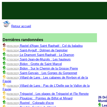
Retour accueil
Dernières randonnées
Rastel d'Agay Saint Raphaël : Col du baladou
[09/05/2024]
Saint-Aygulf : Dolmen de l'agriotier
[08/05/2024]
Le Dramont Saint-Raphaël : Le Dramon
[05/05/2024]
Saint-Jean-de-Muzols : Les hauteurs
[17/03/2024]
Bidon : Grotte de Saint Marcel
[23/09/2023]
Bidon : Sur le Chemin de la Grosse Pierre
[23/09/2023]
Saint-Gervais : Les Gorges du Gorgonnet
[03/09/2023]
Villard de Lans : Les cabanes de Roybon et de la
[20/08/2023]
Fauge
Villard de Lans : Pas de L'Oeille par le Vallon de la
[16/08/2023]
Fauge
Trégastel : Les plages de Trégastel et l'île Renote
[04/08/2023]
26 Dr
Plouézec : Pointes de Bilfot et Minard
[01/08/2023]
Monté
Rustrel : Colorado d'ocre
[20/05/2023]
Les