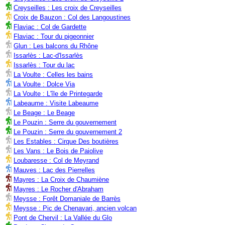
Creyseilles : Les croix de Creyseilles
Croix de Bauzon : Col des Langoustines
Flaviac : Col de Gardette
Flaviac : Tour du pigeonnier
Glun : Les balcons du Rhône
Issarlès : Lac-d'Issarlès
Issarlès : Tour du lac
La Voulte : Celles les bains
La Voulte : Dolce Via
La Voulte : L'île de Printegarde
Labeaume : Visite Labeaume
Le Beage : Le Beage
Le Pouzin : Serre du gouvernement
Le Pouzin : Serre du gouvernement 2
Les Estables : Cirque Des boutières
Les Vans : Le Bois de Paiolive
Loubaresse : Col de Meyrand
Mauves : Lac des Pierrelles
Mayres : La Croix de Chaumiène
Mayres : Le Rocher d'Abraham
Meysse : Forêt Domaniale de Barrès
Meysse : Pic de Chenavari, ancien volcan
Pont de Chervil : La Vallée du Glo