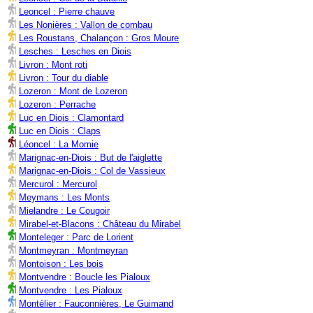
Leoncel : Pierre chauve
Les Nonières : Vallon de combau
Les Roustans, Chalançon : Gros Moure
Lesches : Lesches en Diois
Livron : Mont roti
Livron : Tour du diable
Lozeron : Mont de Lozeron
Lozeron : Perrache
Luc en Diois : Clamontard
Luc en Diois : Claps
Léoncel : La Momie
Marignac-en-Diois : But de l'aiglette
Marignac-en-Diois : Col de Vassieux
Mercurol : Mercurol
Meymans : Les Monts
Mielandre : Le Cougoir
Mirabel-et-Blacons : Château du Mirabel
Monteleger : Parc de Lorient
Montmeyran : Montmeyran
Montoison : Les bois
Montvendre : Boucle les Pialoux
Montvendre : Les Pialoux
Montélier : Fauconnières, Le Guimand