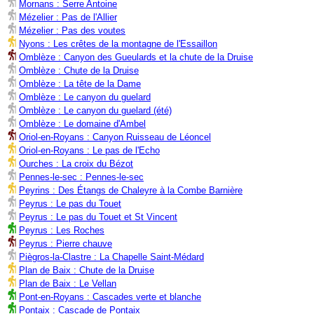
Mornans : Serre Antoine
Mézelier : Pas de l'Allier
Mézelier : Pas des voutes
Nyons : Les crêtes de la montagne de l'Essaillon
Omblèze : Canyon des Gueulards et la chute de la Druise
Omblèze : Chute de la Druise
Omblèze : La tête de la Dame
Omblèze : Le canyon du guelard
Omblèze : Le canyon du guelard (été)
Omblèze : Le domaine d'Ambel
Oriol-en-Royans : Canyon Ruisseau de Léoncel
Oriol-en-Royans : Le pas de l'Echo
Ourches : La croix du Bézot
Pennes-le-sec : Pennes-le-sec
Peyrins : Des Étangs de Chaleyre à la Combe Barnière
Peyrus : Le pas du Touet
Peyrus : Le pas du Touet et St Vincent
Peyrus : Les Roches
Peyrus : Pierre chauve
Piègros-la-Clastre : La Chapelle Saint-Médard
Plan de Baix : Chute de la Druise
Plan de Baix : Le Vellan
Pont-en-Royans : Cascades verte et blanche
Pontaix : Cascade de Pontaix