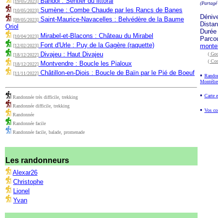
Bandol : Sentier du littoral
[19/05/2023]
(Partagé
Sumène : Combe Chaude par les Rancs de Banes
[10/05/2023]
Déniv
Saint-Maurice-Navacelles : Belvédère de la Baume
[09/05/2023]
Dista
Oriol
Durée
Mirabel-et-Blacons : Château du Mirabel
[10/04/2023]
Parco
Font d'Urle : Puy de la Gagère (raquette)
monte
[12/02/2023]
Divajeu : Haut Divajeu
( Goo
[18/12/2022]
( Co
Montvendre : Boucle les Pialoux
[18/12/2022]
Châtillon-en-Diois : Boucle de Baïn par le Pié de Boeuf
[11/11/2022]
•
Randon
Montélie
•
Carte e
Randonnée très difficile, trekking
Randonnée difficile, trekking
•
Vos co
Randonnée
Randonnée facile
Randonnée facile, balade, promenade
Les randonneurs
Alexar26
Christophe
Lionel
Yvan