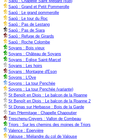
Saoû : Chapelle Saint Médard (sud)
Saoû : Grand et Petit Pommerolle
Saoû : Le grand pommerolle
Saoû : Le tour du Roc
Saoû : Pas de Lestang
Saoû : Pas de Siara
Saoû : Refuge de Girards
Saoû : Roche Colombe
Soyans : Bois vieux
Soyans : Château de Soyans
Soyans : Eglise Saint-Marcel
Soyans : Les hoirs
Soyans : Montagne d'Eson
Soyons : L'Ove
Soyons : La tour Penchée
Soyons : La tour Penchée (variante)
St Benoît en Diois : Le balcon de la Roanne
St Benoît en Diois : Le balcon de la Roanne 2
St Donas sur Herbasse : Bois de la Garde
Tain l'Hermitage : Chapelle Chapoutier
Treschenu-Creyers : Vallon de Combeau
Triors : Sur les chemins des moines de Triors
Valence : Epervière
Valouse : Miélandre du col de Valouse