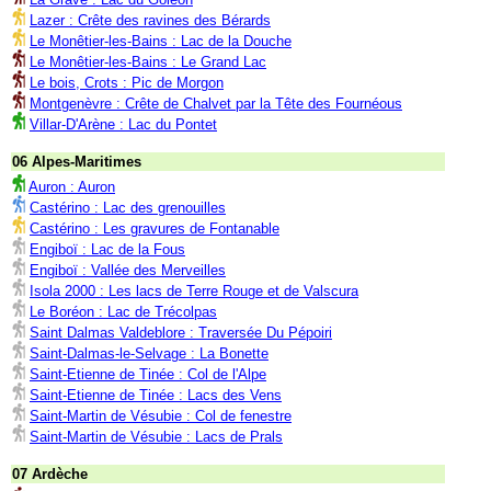
Lazer : Crête des ravines des Bérards
Le Monêtier-les-Bains : Lac de la Douche
Le Monêtier-les-Bains : Le Grand Lac
Le bois, Crots : Pic de Morgon
Montgenèvre : Crête de Chalvet par la Tête des Fournéous
Villar-D'Arène : Lac du Pontet
06 Alpes-Maritimes
Auron : Auron
Castérino : Lac des grenouilles
Castérino : Les gravures de Fontanable
Engiboï : Lac de la Fous
Engiboï : Vallée des Merveilles
Isola 2000 : Les lacs de Terre Rouge et de Valscura
Le Boréon : Lac de Trécolpas
Saint Dalmas Valdeblore : Traversée Du Pépoiri
Saint-Dalmas-le-Selvage : La Bonette
Saint-Etienne de Tinée : Col de l'Alpe
Saint-Etienne de Tinée : Lacs des Vens
Saint-Martin de Vésubie : Col de fenestre
Saint-Martin de Vésubie : Lacs de Prals
07 Ardèche