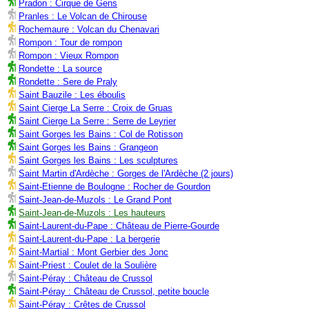
Pradon : Cirque de Gens
Pranles : Le Volcan de Chirouse
Rochemaure : Volcan du Chenavari
Rompon : Tour de rompon
Rompon : Vieux Rompon
Rondette : La source
Rondette : Sere de Praly
Saint Bauzile : Les éboulis
Saint Cierge La Serre : Croix de Gruas
Saint Cierge La Serre : Serre de Leyrier
Saint Gorges les Bains : Col de Rotisson
Saint Gorges les Bains : Grangeon
Saint Gorges les Bains : Les sculptures
Saint Martin d'Ardèche : Gorges de l'Ardèche (2 jours)
Saint-Etienne de Boulogne : Rocher de Gourdon
Saint-Jean-de-Muzols : Le Grand Pont
Saint-Jean-de-Muzols : Les hauteurs
Saint-Laurent-du-Pape : Château de Pierre-Gourde
Saint-Laurent-du-Pape : La bergerie
Saint-Martial : Mont Gerbier des Jonc
Saint-Priest : Coulet de la Soulière
Saint-Péray : Château de Crussol
Saint-Péray : Château de Crussol, petite boucle
Saint-Péray : Crêtes de Crussol