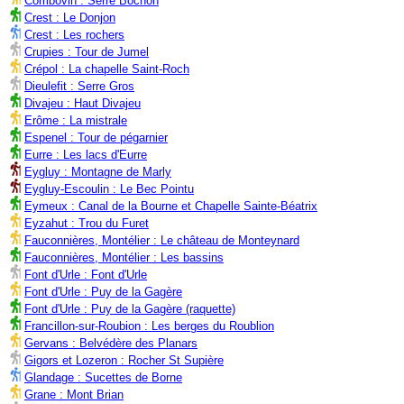
Combovin : Serre Bochon
Crest : Le Donjon
Crest : Les rochers
Crupies : Tour de Jumel
Crépol : La chapelle Saint-Roch
Dieulefit : Serre Gros
Divajeu : Haut Divajeu
Erôme : La mistrale
Espenel : Tour de pégarnier
Eurre : Les lacs d'Eurre
Eygluy : Montagne de Marly
Eygluy-Escoulin : Le Bec Pointu
Eymeux : Canal de la Bourne et Chapelle Sainte-Béatrix
Eyzahut : Trou du Furet
Fauconnières, Montélier : Le château de Monteynard
Fauconnières, Montélier : Les bassins
Font d'Urle : Font d'Urle
Font d'Urle : Puy de la Gagère
Font d'Urle : Puy de la Gagère (raquette)
Francillon-sur-Roubion : Les berges du Roublion
Gervans : Belvédère des Planars
Gigors et Lozeron : Rocher St Supière
Glandage : Sucettes de Borne
Grane : Mont Brian