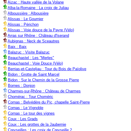
Aizac : Haute vallée de la Volane
Alba-la-Romaine : La croix de Juliau
Alboussière : Albousière
Alissas : Le Gournier
Alissas : Périchon
Alissas : Voie douce de la Payre (Vélo)
Arras sur Rhône : Château d'Iserand
Aubignas : Neck de Sceautres
Baix : Baix
Balazuc : Visite Balazuc
Beauchastel : Les "Merles"
Beauchastel : Voie Douce (Vélo)
Berrias-et-Casteljau : Tour du Bois de Païolive
Bidon : Grotte de Saint Marcel
Bidon : Sur le Chemin de la Grosse Pierre
Bornes : Donjon
Charmes-sur-Rhône : Château de Charmes
Chomérac : Tour Choméric
Cornas : Belvédère du Pic, chapelle Saint-Pierre
Cornas : Le Vignoble
Cornas : Le tour des vignes
Coux : Les Grads
Coux : Les grottes de la Jaubernie
Creyseilles : Les croix de Creyseille 2