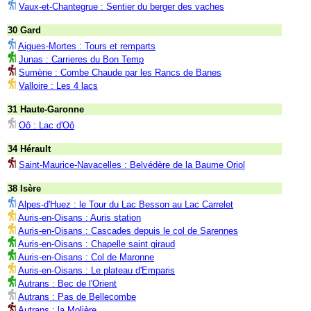
Vaux-et-Chantegrue : Sentier du berger des vaches
30 Gard
Aigues-Mortes : Tours et remparts
Junas : Carrieres du Bon Temp
Sumène : Combe Chaude par les Rancs de Banes
Valloire : Les 4 lacs
31 Haute-Garonne
Oô : Lac d'Oô
34 Hérault
Saint-Maurice-Navacelles : Belvédère de la Baume Oriol
38 Isère
Alpes-d'Huez : le Tour du Lac Besson au Lac Carrelet
Auris-en-Oisans : Auris station
Auris-en-Oisans : Cascades depuis le col de Sarennes
Auris-en-Oisans : Chapelle saint giraud
Auris-en-Oisans : Col de Maronne
Auris-en-Oisans : Le plateau d'Emparis
Autrans : Bec de l'Orient
Autrans : Pas de Bellecombe
Autrans : la Molière