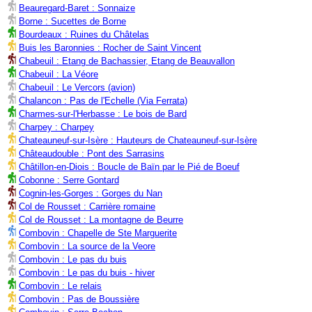
Beauregard-Baret : Sonnaize
Borne : Sucettes de Borne
Bourdeaux : Ruines du Châtelas
Buis les Baronnies : Rocher de Saint Vincent
Chabeuil : Etang de Bachassier, Etang de Beauvallon
Chabeuil : La Véore
Chabeuil : Le Vercors (avion)
Chalancon : Pas de l'Echelle (Via Ferrata)
Charmes-sur-l'Herbasse : Le bois de Bard
Charpey : Charpey
Chateauneuf-sur-Isère : Hauteurs de Chateauneuf-sur-Isère
Châteaudouble : Pont des Sarrasins
Châtillon-en-Diois : Boucle de Baïn par le Pié de Boeuf
Cobonne : Serre Gontard
Cognin-les-Gorges : Gorges du Nan
Col de Rousset : Carrière romaine
Col de Rousset : La montagne de Beurre
Combovin : Chapelle de Ste Marguerite
Combovin : La source de la Veore
Combovin : Le pas du buis
Combovin : Le pas du buis - hiver
Combovin : Le relais
Combovin : Pas de Boussière