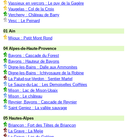
Vassieux en vercors : Le puy de la Gagère
Vaugelas : Col de la Croix
Vercheny : Château de Barry
Vesc : Le Peinard
01 Ain
Mijoux : Petit Mont Rond
04 Alpes-de-Haute-Provence
Bayons : Cascade du Forest
Bayons : Hauteur de Bayons
Digne-les-Bains : Dalle aux Ammonites
Digne-les-Bains : Ichtyosaure de la Robine
La Palud-sur-Verdon : Sentier Martel
Le Sauze-du-Lac : Les Demoiselles Coiffées
Mison : Lac de Mison-Upaix
Mison : Le château
Reynier, Bayons : Cascade de Reynier
Saint Geniez : La vallée sauvage
05 Hautes-Alpes
Briançon : Fort des Têtes de Briançon
La Grave : La Meije
La Grave : Lac du Goléon