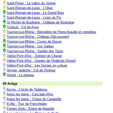
Saint-Péray : Le vallon du Jergne
Saint-Romain-de-Lerps : L'Ubac
Saint-Romain-de-Lerps : Le Grand Bois
Saint-Romain-de-Lerps : Logis du Pic
St Michel de Boulogne : Château de Boulogne
Toulaud : Col de Ayes
Tournon-sur-Rhône : Belvédère de Pierre Aiguille et vignobles
Tournon-sur-Rhône : Château (Découverte)
Tournon-sur-Rhône : Cuves de Duzon
Tournon-sur-Rhône : Les Sables
Tournon-sur-Rhône : Santier des Tours
Vallon-Pont d'Arc : Dolmen de Chanet
Vallon-Pont d'Arc : Gorges de l'Ardèche (Avion)
Vallon-Pont d'Arc : Les Gorges en voiture
Veyras, ardèche : Col de l'Arénier
Vogüé : Le plateau
09 Ariège
Ascou : L'écrin de Tarbésou
Aulus les bains : Cascade d'Ars
Aulus les bains : Cirque de Cagateille
Eyllie : Tour de Frencheden
Forges d'orlu : Etang de Naguille