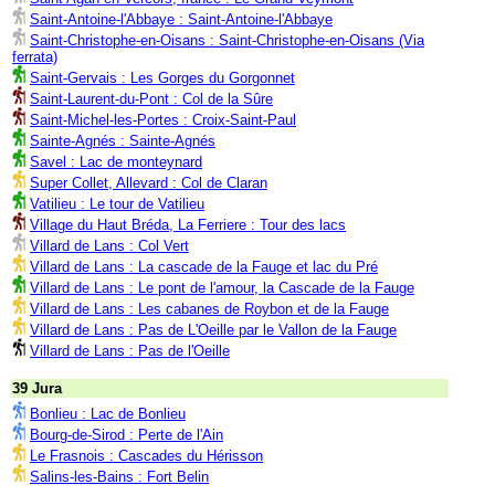
Saint-Antoine-l'Abbaye : Saint-Antoine-l'Abbaye
Saint-Christophe-en-Oisans : Saint-Christophe-en-Oisans (Via
ferrata)
Saint-Gervais : Les Gorges du Gorgonnet
Saint-Laurent-du-Pont : Col de la Sûre
Saint-Michel-les-Portes : Croix-Saint-Paul
Sainte-Agnés : Sainte-Agnés
Savel : Lac de monteynard
Super Collet, Allevard : Col de Claran
Vatilieu : Le tour de Vatilieu
Village du Haut Bréda, La Ferriere : Tour des lacs
Villard de Lans : Col Vert
Villard de Lans : La cascade de la Fauge et lac du Pré
Villard de Lans : Le pont de l'amour, la Cascade de la Fauge
Villard de Lans : Les cabanes de Roybon et de la Fauge
Villard de Lans : Pas de L'Oeille par le Vallon de la Fauge
Villard de Lans : Pas de l'Oeille
39 Jura
Bonlieu : Lac de Bonlieu
Bourg-de-Sirod : Perte de l'Ain
Le Frasnois : Cascades du Hérisson
Salins-les-Bains : Fort Belin