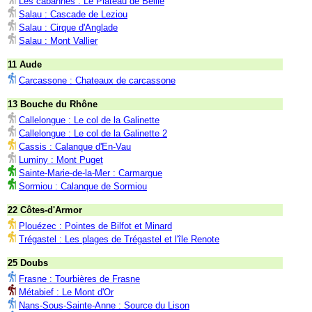
Les cabannes : Le Plateau de Beille
Salau : Cascade de Leziou
Salau : Cirque d'Anglade
Salau : Mont Vallier
11 Aude
Carcassone : Chateaux de carcassone
13 Bouche du Rhône
Callelongue : Le col de la Galinette
Callelongue : Le col de la Galinette 2
Cassis : Calanque d'En-Vau
Luminy : Mont Puget
Sainte-Marie-de-la-Mer : Carmargue
Sormiou : Calanque de Sormiou
22 Côtes-d'Armor
Plouézec : Pointes de Bilfot et Minard
Trégastel : Les plages de Trégastel et l'île Renote
25 Doubs
Frasne : Tourbières de Frasne
Métabief : Le Mont d'Or
Nans-Sous-Sainte-Anne : Source du Lison