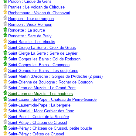
Pradon : Cirque de Gens
Pranles : Le Volcan de Chirouse
Rochemaure : Volcan du Chenavari
Rompon : Tour de rompon
Rompon : Vieux Rompon
Rondette : La source
Rondette : Sere de Praly
Saint Bauzile : Les éboulis
Saint Cierge La Serre : Croix de Gruas
Saint Cierge La Serre : Serre de Leyrier
Saint Gorges les Bains : Col de Rotisson
Saint Gorges les Bains : Grangeon
Saint Gorges les Bains : Les sculptures
Saint Martin d'Ardèche : Gorges de l'Ardèche (2 jours)
Saint-Etienne de Boulogne : Rocher de Gourdon
Saint-Jean-de-Muzols : Le Grand Pont
Saint-Jean-de-Muzols : Les hauteurs
Saint-Laurent-du-Pape : Château de Pierre-Gourde
Saint-Laurent-du-Pape : La bergerie
Saint-Martial : Mont Gerbier des Jonc
Saint-Priest : Coulet de la Soulière
Saint-Péray : Château de Crussol
Saint-Péray : Château de Crussol, petite boucle
Saint-Péray : Crêtes de Crussol