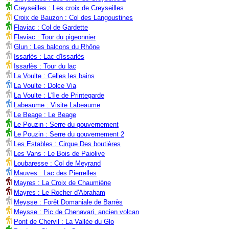
Creyseilles : Les croix de Creyseilles
Croix de Bauzon : Col des Langoustines
Flaviac : Col de Gardette
Flaviac : Tour du pigeonnier
Glun : Les balcons du Rhône
Issarlès : Lac-d'Issarlès
Issarlès : Tour du lac
La Voulte : Celles les bains
La Voulte : Dolce Via
La Voulte : L'île de Printegarde
Labeaume : Visite Labeaume
Le Beage : Le Beage
Le Pouzin : Serre du gouvernement
Le Pouzin : Serre du gouvernement 2
Les Estables : Cirque Des boutières
Les Vans : Le Bois de Paiolive
Loubaresse : Col de Meyrand
Mauves : Lac des Pierrelles
Mayres : La Croix de Chaumiène
Mayres : Le Rocher d'Abraham
Meysse : Forêt Domaniale de Barrès
Meysse : Pic de Chenavari, ancien volcan
Pont de Chervil : La Vallée du Glo