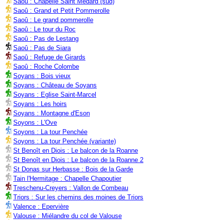
Saoû : Chapelle Saint Médard (sud)
Saoû : Grand et Petit Pommerolle
Saoû : Le grand pommerolle
Saoû : Le tour du Roc
Saoû : Pas de Lestang
Saoû : Pas de Siara
Saoû : Refuge de Girards
Saoû : Roche Colombe
Soyans : Bois vieux
Soyans : Château de Soyans
Soyans : Eglise Saint-Marcel
Soyans : Les hoirs
Soyans : Montagne d'Eson
Soyons : L'Ove
Soyons : La tour Penchée
Soyons : La tour Penchée (variante)
St Benoît en Diois : Le balcon de la Roanne
St Benoît en Diois : Le balcon de la Roanne 2
St Donas sur Herbasse : Bois de la Garde
Tain l'Hermitage : Chapelle Chapoutier
Treschenu-Creyers : Vallon de Combeau
Triors : Sur les chemins des moines de Triors
Valence : Epervière
Valouse : Miélandre du col de Valouse