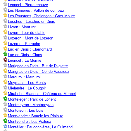
Leoncel : Pierre chauve
Les Nonières : Vallon de combau
Les Roustans, Chalançon : Gros Moure
Lesches : Lesches en Diois
Livron : Mont roti
Livron : Tour du diable
Lozeron : Mont de Lozeron
Lozeron : Perrache
Luc en Diois : Clamontard
Luc en Diois : Claps
Léoncel : La Momie
Marignac-en-Diois : But de l'aiglette
Marignac-en-Diois : Col de Vassieux
Mercurol : Mercurol
Meymans : Les Monts
Mielandre : Le Cougoir
Mirabel-et-Blacons : Château du Mirabel
Monteleger : Parc de Lorient
Montmeyran : Montmeyran
Montoison : Les bois
Montvendre : Boucle les Pialoux
Montvendre : Les Pialoux
Montélier : Fauconnières, Le Guimand