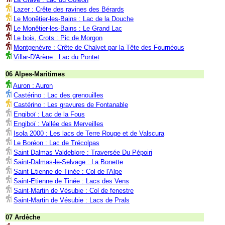
Lazer : Crête des ravines des Bérards
Le Monêtier-les-Bains : Lac de la Douche
Le Monêtier-les-Bains : Le Grand Lac
Le bois, Crots : Pic de Morgon
Montgenèvre : Crête de Chalvet par la Tête des Fournéous
Villar-D'Arène : Lac du Pontet
06 Alpes-Maritimes
Auron : Auron
Castérino : Lac des grenouilles
Castérino : Les gravures de Fontanable
Engiboï : Lac de la Fous
Engiboï : Vallée des Merveilles
Isola 2000 : Les lacs de Terre Rouge et de Valscura
Le Boréon : Lac de Trécolpas
Saint Dalmas Valdeblore : Traversée Du Pépoiri
Saint-Dalmas-le-Selvage : La Bonette
Saint-Etienne de Tinée : Col de l'Alpe
Saint-Etienne de Tinée : Lacs des Vens
Saint-Martin de Vésubie : Col de fenestre
Saint-Martin de Vésubie : Lacs de Prals
07 Ardèche