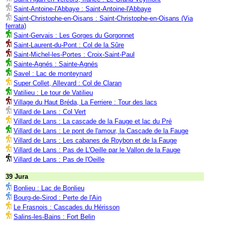
Saint-Antoine-l'Abbaye : Saint-Antoine-l'Abbaye
Saint-Christophe-en-Oisans : Saint-Christophe-en-Oisans (Via
ferrata)
Saint-Gervais : Les Gorges du Gorgonnet
Saint-Laurent-du-Pont : Col de la Sûre
Saint-Michel-les-Portes : Croix-Saint-Paul
Sainte-Agnés : Sainte-Agnés
Savel : Lac de monteynard
Super Collet, Allevard : Col de Claran
Vatilieu : Le tour de Vatilieu
Village du Haut Bréda, La Ferriere : Tour des lacs
Villard de Lans : Col Vert
Villard de Lans : La cascade de la Fauge et lac du Pré
Villard de Lans : Le pont de l'amour, la Cascade de la Fauge
Villard de Lans : Les cabanes de Roybon et de la Fauge
Villard de Lans : Pas de L'Oeille par le Vallon de la Fauge
Villard de Lans : Pas de l'Oeille
39 Jura
Bonlieu : Lac de Bonlieu
Bourg-de-Sirod : Perte de l'Ain
Le Frasnois : Cascades du Hérisson
Salins-les-Bains : Fort Belin