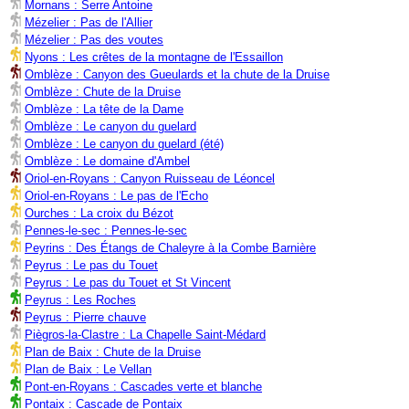
Mornans : Serre Antoine
Mézelier : Pas de l'Allier
Mézelier : Pas des voutes
Nyons : Les crêtes de la montagne de l'Essaillon
Omblèze : Canyon des Gueulards et la chute de la Druise
Omblèze : Chute de la Druise
Omblèze : La tête de la Dame
Omblèze : Le canyon du guelard
Omblèze : Le canyon du guelard (été)
Omblèze : Le domaine d'Ambel
Oriol-en-Royans : Canyon Ruisseau de Léoncel
Oriol-en-Royans : Le pas de l'Echo
Ourches : La croix du Bézot
Pennes-le-sec : Pennes-le-sec
Peyrins : Des Étangs de Chaleyre à la Combe Barnière
Peyrus : Le pas du Touet
Peyrus : Le pas du Touet et St Vincent
Peyrus : Les Roches
Peyrus : Pierre chauve
Piègros-la-Clastre : La Chapelle Saint-Médard
Plan de Baix : Chute de la Druise
Plan de Baix : Le Vellan
Pont-en-Royans : Cascades verte et blanche
Pontaix : Cascade de Pontaix