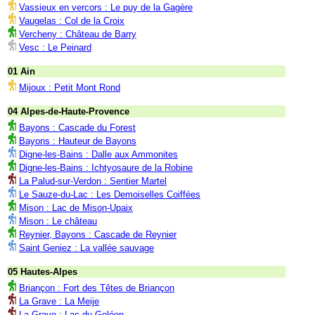
Vassieux en vercors : Le puy de la Gagère
Vaugelas : Col de la Croix
Vercheny : Château de Barry
Vesc : Le Peinard
01 Ain
Mijoux : Petit Mont Rond
04 Alpes-de-Haute-Provence
Bayons : Cascade du Forest
Bayons : Hauteur de Bayons
Digne-les-Bains : Dalle aux Ammonites
Digne-les-Bains : Ichtyosaure de la Robine
La Palud-sur-Verdon : Sentier Martel
Le Sauze-du-Lac : Les Demoiselles Coiffées
Mison : Lac de Mison-Upaix
Mison : Le château
Reynier, Bayons : Cascade de Reynier
Saint Geniez : La vallée sauvage
05 Hautes-Alpes
Briançon : Fort des Têtes de Briançon
La Grave : La Meije
La Grave : Lac du Goléon