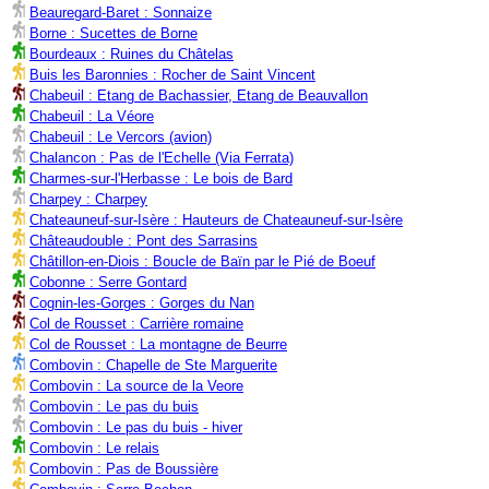
Beauregard-Baret : Sonnaize
Borne : Sucettes de Borne
Bourdeaux : Ruines du Châtelas
Buis les Baronnies : Rocher de Saint Vincent
Chabeuil : Etang de Bachassier, Etang de Beauvallon
Chabeuil : La Véore
Chabeuil : Le Vercors (avion)
Chalancon : Pas de l'Echelle (Via Ferrata)
Charmes-sur-l'Herbasse : Le bois de Bard
Charpey : Charpey
Chateauneuf-sur-Isère : Hauteurs de Chateauneuf-sur-Isère
Châteaudouble : Pont des Sarrasins
Châtillon-en-Diois : Boucle de Baïn par le Pié de Boeuf
Cobonne : Serre Gontard
Cognin-les-Gorges : Gorges du Nan
Col de Rousset : Carrière romaine
Col de Rousset : La montagne de Beurre
Combovin : Chapelle de Ste Marguerite
Combovin : La source de la Veore
Combovin : Le pas du buis
Combovin : Le pas du buis - hiver
Combovin : Le relais
Combovin : Pas de Boussière