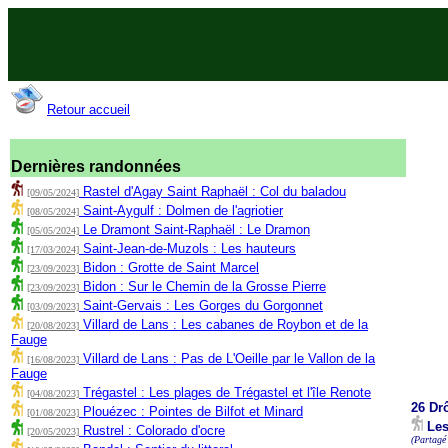
Retour accueil
Dernières randonnées
Rastel d'Agay Saint Raphaël : Col du baladou
[09/05/2024]
Saint-Aygulf : Dolmen de l'agriotier
[08/05/2024]
Le Dramont Saint-Raphaël : Le Dramon
[05/05/2024]
Saint-Jean-de-Muzols : Les hauteurs
[17/03/2024]
Bidon : Grotte de Saint Marcel
[23/09/2023]
Bidon : Sur le Chemin de la Grosse Pierre
[23/09/2023]
Saint-Gervais : Les Gorges du Gorgonnet
[03/09/2023]
Villard de Lans : Les cabanes de Roybon et de la
[20/08/2023]
Fauge
Villard de Lans : Pas de L'Oeille par le Vallon de la
[16/08/2023]
Fauge
Trégastel : Les plages de Trégastel et l'île Renote
[04/08/2023]
26 Dr
Plouézec : Pointes de Bilfot et Minard
[01/08/2023]
Les
Rustrel : Colorado d'ocre
[20/05/2023]
(Partagé