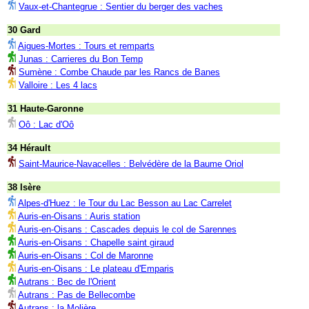
Vaux-et-Chantegrue : Sentier du berger des vaches
30 Gard
Aigues-Mortes : Tours et remparts
Junas : Carrieres du Bon Temp
Sumène : Combe Chaude par les Rancs de Banes
Valloire : Les 4 lacs
31 Haute-Garonne
Oô : Lac d'Oô
34 Hérault
Saint-Maurice-Navacelles : Belvédère de la Baume Oriol
38 Isère
Alpes-d'Huez : le Tour du Lac Besson au Lac Carrelet
Auris-en-Oisans : Auris station
Auris-en-Oisans : Cascades depuis le col de Sarennes
Auris-en-Oisans : Chapelle saint giraud
Auris-en-Oisans : Col de Maronne
Auris-en-Oisans : Le plateau d'Emparis
Autrans : Bec de l'Orient
Autrans : Pas de Bellecombe
Autrans : la Molière