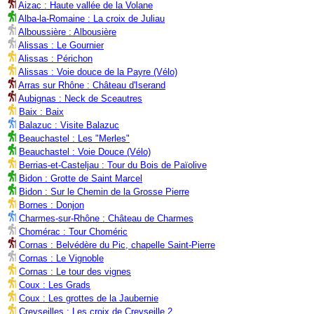
Aizac : Haute vallée de la Volane
Alba-la-Romaine : La croix de Juliau
Alboussière : Albousière
Alissas : Le Gournier
Alissas : Périchon
Alissas : Voie douce de la Payre (Vélo)
Arras sur Rhône : Château d'Iserand
Aubignas : Neck de Sceautres
Baix : Baix
Balazuc : Visite Balazuc
Beauchastel : Les "Merles"
Beauchastel : Voie Douce (Vélo)
Berrias-et-Casteljau : Tour du Bois de Païolive
Bidon : Grotte de Saint Marcel
Bidon : Sur le Chemin de la Grosse Pierre
Bornes : Donjon
Charmes-sur-Rhône : Château de Charmes
Chomérac : Tour Choméric
Cornas : Belvédère du Pic, chapelle Saint-Pierre
Cornas : Le Vignoble
Cornas : Le tour des vignes
Coux : Les Grads
Coux : Les grottes de la Jaubernie
Creyseilles : Les croix de Creyseille 2