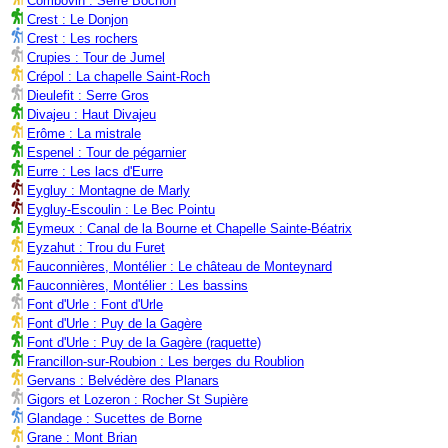
Combovin : Serre Bochon
Crest : Le Donjon
Crest : Les rochers
Crupies : Tour de Jumel
Crépol : La chapelle Saint-Roch
Dieulefit : Serre Gros
Divajeu : Haut Divajeu
Erôme : La mistrale
Espenel : Tour de pégarnier
Eurre : Les lacs d'Eurre
Eygluy : Montagne de Marly
Eygluy-Escoulin : Le Bec Pointu
Eymeux : Canal de la Bourne et Chapelle Sainte-Béatrix
Eyzahut : Trou du Furet
Fauconnières, Montélier : Le château de Monteynard
Fauconnières, Montélier : Les bassins
Font d'Urle : Font d'Urle
Font d'Urle : Puy de la Gagère
Font d'Urle : Puy de la Gagère (raquette)
Francillon-sur-Roubion : Les berges du Roublion
Gervans : Belvédère des Planars
Gigors et Lozeron : Rocher St Supière
Glandage : Sucettes de Borne
Grane : Mont Brian