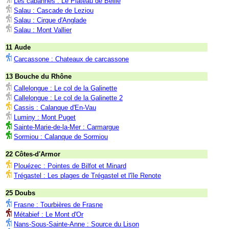
Les cabannes : Le Plateau de Beille
Salau : Cascade de Leziou
Salau : Cirque d'Anglade
Salau : Mont Vallier
11 Aude
Carcassone : Chateaux de carcassone
13 Bouche du Rhône
Callelongue : Le col de la Galinette
Callelongue : Le col de la Galinette 2
Cassis : Calanque d'En-Vau
Luminy : Mont Puget
Sainte-Marie-de-la-Mer : Carmargue
Sormiou : Calanque de Sormiou
22 Côtes-d'Armor
Plouézec : Pointes de Bilfot et Minard
Trégastel : Les plages de Trégastel et l'île Renote
25 Doubs
Frasne : Tourbières de Frasne
Métabief : Le Mont d'Or
Nans-Sous-Sainte-Anne : Source du Lison