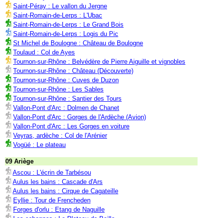
Saint-Péray : Le vallon du Jergne
Saint-Romain-de-Lerps : L'Ubac
Saint-Romain-de-Lerps : Le Grand Bois
Saint-Romain-de-Lerps : Logis du Pic
St Michel de Boulogne : Château de Boulogne
Toulaud : Col de Ayes
Tournon-sur-Rhône : Belvédère de Pierre Aiguille et vignobles
Tournon-sur-Rhône : Château (Découverte)
Tournon-sur-Rhône : Cuves de Duzon
Tournon-sur-Rhône : Les Sables
Tournon-sur-Rhône : Santier des Tours
Vallon-Pont d'Arc : Dolmen de Chanet
Vallon-Pont d'Arc : Gorges de l'Ardèche (Avion)
Vallon-Pont d'Arc : Les Gorges en voiture
Veyras, ardèche : Col de l'Arénier
Vogüé : Le plateau
09 Ariège
Ascou : L'écrin de Tarbésou
Aulus les bains : Cascade d'Ars
Aulus les bains : Cirque de Cagateille
Eyllie : Tour de Frencheden
Forges d'orlu : Etang de Naguille