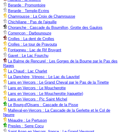
Berarde : Promontoire
Berarde : Temple-Ecrins
Chamrousse : La Croix de Chamrousse
Chichiliane : Pas de l'aiguille
Choranche : Cascade du Bournillon, Grotte des Gaulois
Corrençon : Darbounouze
Crolles : La dent de Crolles
Crolles : Le tour de Pravouta
Fontagneu : Lac de Rif Bruyant
Gavet : Le Lac Fourchu
La Balme de Rencurel : Les Gorges de la Bourne par le Pas des
Rages
La Chaud : Lac Charlet
La Danchère, Vénosc : Le Lac du Lauvitel
Lans en Vercors : Le Grand Cheval par le Pas de la Tinette
Lans en Vercors : Le Moucherotte
Lans en Vercors : Le Moucherotte (raquette)
Lans en Vercors : Pic Saint Michel
Le Bourg-d'Oisans : Cascade de la Pisse
Malleval-en-Vercors : La Cascade de la Gerlette et le Col de
Neurre
Méaudre : Le Pertuson
Presles : Serre Cocu
Saint Agan en Vercors, france : Le Grand Veymont