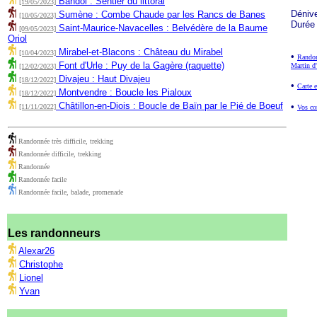
Bandol : Sentier du littoral
[19/05/2023]
Déniv
Sumène : Combe Chaude par les Rancs de Banes
[10/05/2023]
Durée
Saint-Maurice-Navacelles : Belvédère de la Baume
[09/05/2023]
Oriol
Mirabel-et-Blacons : Château du Mirabel
[10/04/2023]
•
Randon
Font d'Urle : Puy de la Gagère (raquette)
Martin d
[12/02/2023]
Divajeu : Haut Divajeu
[18/12/2022]
•
Carte e
Montvendre : Boucle les Pialoux
[18/12/2022]
Châtillon-en-Diois : Boucle de Baïn par le Pié de Boeuf
•
[11/11/2022]
Vos co
Randonnée très difficile, trekking
Randonnée difficile, trekking
Randonnée
Randonnée facile
Randonnée facile, balade, promenade
Les randonneurs
Alexar26
Christophe
Lionel
Yvan