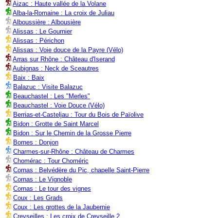
Aizac : Haute vallée de la Volane
Alba-la-Romaine : La croix de Juliau
Alboussière : Albousière
Alissas : Le Gournier
Alissas : Périchon
Alissas : Voie douce de la Payre (Vélo)
Arras sur Rhône : Château d'Iserand
Aubignas : Neck de Sceautres
Baix : Baix
Balazuc : Visite Balazuc
Beauchastel : Les "Merles"
Beauchastel : Voie Douce (Vélo)
Berrias-et-Casteljau : Tour du Bois de Païolive
Bidon : Grotte de Saint Marcel
Bidon : Sur le Chemin de la Grosse Pierre
Bornes : Donjon
Charmes-sur-Rhône : Château de Charmes
Chomérac : Tour Choméric
Cornas : Belvédère du Pic, chapelle Saint-Pierre
Cornas : Le Vignoble
Cornas : Le tour des vignes
Coux : Les Grads
Coux : Les grottes de la Jaubernie
Creyseilles : Les croix de Creyseille 2