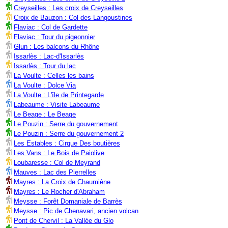
Creyseilles : Les croix de Creyseilles
Croix de Bauzon : Col des Langoustines
Flaviac : Col de Gardette
Flaviac : Tour du pigeonnier
Glun : Les balcons du Rhône
Issarlès : Lac-d'Issarlès
Issarlès : Tour du lac
La Voulte : Celles les bains
La Voulte : Dolce Via
La Voulte : L'île de Printegarde
Labeaume : Visite Labeaume
Le Beage : Le Beage
Le Pouzin : Serre du gouvernement
Le Pouzin : Serre du gouvernement 2
Les Estables : Cirque Des boutières
Les Vans : Le Bois de Paiolive
Loubaresse : Col de Meyrand
Mauves : Lac des Pierrelles
Mayres : La Croix de Chaumiène
Mayres : Le Rocher d'Abraham
Meysse : Forêt Domaniale de Barrès
Meysse : Pic de Chenavari, ancien volcan
Pont de Chervil : La Vallée du Glo