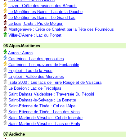
Lazer : Crête des ravines des Bérards
Le Monêtier-les-Bains : Lac de la Douche
Le Monêtier-les-Bains : Le Grand Lac
Le bois, Crots : Pic de Morgon
Montgenèvre : Crête de Chalvet par la Tête des Fournéous
Villar-D'Arène : Lac du Pontet
06 Alpes-Maritimes
Auron : Auron
Castérino : Lac des grenouilles
Castérino : Les gravures de Fontanable
Engiboï : Lac de la Fous
Engiboï : Vallée des Merveilles
Isola 2000 : Les lacs de Terre Rouge et de Valscura
Le Boréon : Lac de Trécolpas
Saint Dalmas Valdeblore : Traversée Du Pépoiri
Saint-Dalmas-le-Selvage : La Bonette
Saint-Etienne de Tinée : Col de l'Alpe
Saint-Etienne de Tinée : Lacs des Vens
Saint-Martin de Vésubie : Col de fenestre
Saint-Martin de Vésubie : Lacs de Prals
07 Ardèche