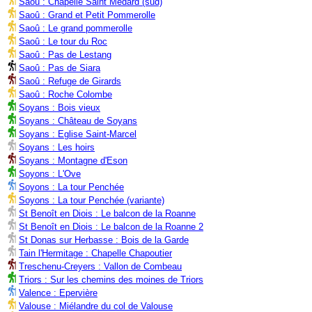
Saoû : Chapelle Saint Médard (sud)
Saoû : Grand et Petit Pommerolle
Saoû : Le grand pommerolle
Saoû : Le tour du Roc
Saoû : Pas de Lestang
Saoû : Pas de Siara
Saoû : Refuge de Girards
Saoû : Roche Colombe
Soyans : Bois vieux
Soyans : Château de Soyans
Soyans : Eglise Saint-Marcel
Soyans : Les hoirs
Soyans : Montagne d'Eson
Soyons : L'Ove
Soyons : La tour Penchée
Soyons : La tour Penchée (variante)
St Benoît en Diois : Le balcon de la Roanne
St Benoît en Diois : Le balcon de la Roanne 2
St Donas sur Herbasse : Bois de la Garde
Tain l'Hermitage : Chapelle Chapoutier
Treschenu-Creyers : Vallon de Combeau
Triors : Sur les chemins des moines de Triors
Valence : Epervière
Valouse : Miélandre du col de Valouse