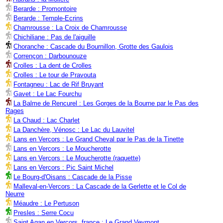
Berarde : Promontoire
Berarde : Temple-Ecrins
Chamrousse : La Croix de Chamrousse
Chichiliane : Pas de l'aiguille
Choranche : Cascade du Bournillon, Grotte des Gaulois
Corrençon : Darbounouze
Crolles : La dent de Crolles
Crolles : Le tour de Pravouta
Fontagneu : Lac de Rif Bruyant
Gavet : Le Lac Fourchu
La Balme de Rencurel : Les Gorges de la Bourne par le Pas des
Rages
La Chaud : Lac Charlet
La Danchère, Vénosc : Le Lac du Lauvitel
Lans en Vercors : Le Grand Cheval par le Pas de la Tinette
Lans en Vercors : Le Moucherotte
Lans en Vercors : Le Moucherotte (raquette)
Lans en Vercors : Pic Saint Michel
Le Bourg-d'Oisans : Cascade de la Pisse
Malleval-en-Vercors : La Cascade de la Gerlette et le Col de
Neurre
Méaudre : Le Pertuson
Presles : Serre Cocu
Saint Agan en Vercors, france : Le Grand Veymont