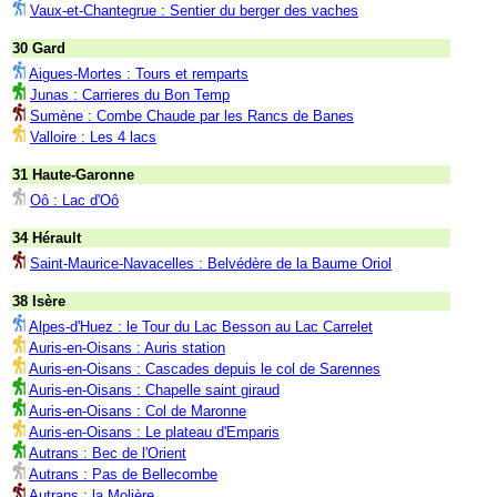
Vaux-et-Chantegrue : Sentier du berger des vaches
30 Gard
Aigues-Mortes : Tours et remparts
Junas : Carrieres du Bon Temp
Sumène : Combe Chaude par les Rancs de Banes
Valloire : Les 4 lacs
31 Haute-Garonne
Oô : Lac d'Oô
34 Hérault
Saint-Maurice-Navacelles : Belvédère de la Baume Oriol
38 Isère
Alpes-d'Huez : le Tour du Lac Besson au Lac Carrelet
Auris-en-Oisans : Auris station
Auris-en-Oisans : Cascades depuis le col de Sarennes
Auris-en-Oisans : Chapelle saint giraud
Auris-en-Oisans : Col de Maronne
Auris-en-Oisans : Le plateau d'Emparis
Autrans : Bec de l'Orient
Autrans : Pas de Bellecombe
Autrans : la Molière