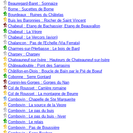
Beauregard-Baret : Sonnaize
Borne : Sucettes de Borne
Bourdeaux : Ruines du Châtelas
Buis les Baronnies : Rocher de Saint Vincent
Chabeuil : Etang de Bachassier, Etang de Beauvallon
Chabeuil : La Véore
Chabeuil : Le Vercors (avion)
Chalancon : Pas de l'Echelle (Via Ferrata)
Charmes-sur-l'Herbasse : Le bois de Bard
Charpey : Charpey
Chateauneuf-sur-Isère : Hauteurs de Chateauneuf-sur-Isère
Châteaudouble : Pont des Sarrasins
Châtillon-en-Diois : Boucle de Baïn par le Pié de Boeuf
Cobonne : Serre Gontard
Cognin-les-Gorges : Gorges du Nan
Col de Rousset : Carrière romaine
Col de Rousset : La montagne de Beurre
Combovin : Chapelle de Ste Marguerite
Combovin : La source de la Veore
Combovin : Le pas du buis
Combovin : Le pas du buis - hiver
Combovin : Le relais
Combovin : Pas de Boussière