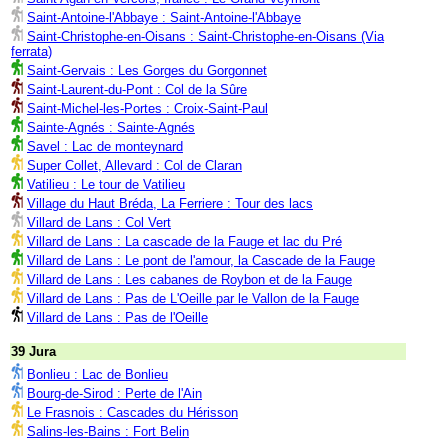
Saint-Antoine-l'Abbaye : Saint-Antoine-l'Abbaye
Saint-Christophe-en-Oisans : Saint-Christophe-en-Oisans (Via
ferrata)
Saint-Gervais : Les Gorges du Gorgonnet
Saint-Laurent-du-Pont : Col de la Sûre
Saint-Michel-les-Portes : Croix-Saint-Paul
Sainte-Agnés : Sainte-Agnés
Savel : Lac de monteynard
Super Collet, Allevard : Col de Claran
Vatilieu : Le tour de Vatilieu
Village du Haut Bréda, La Ferriere : Tour des lacs
Villard de Lans : Col Vert
Villard de Lans : La cascade de la Fauge et lac du Pré
Villard de Lans : Le pont de l'amour, la Cascade de la Fauge
Villard de Lans : Les cabanes de Roybon et de la Fauge
Villard de Lans : Pas de L'Oeille par le Vallon de la Fauge
Villard de Lans : Pas de l'Oeille
39 Jura
Bonlieu : Lac de Bonlieu
Bourg-de-Sirod : Perte de l'Ain
Le Frasnois : Cascades du Hérisson
Salins-les-Bains : Fort Belin