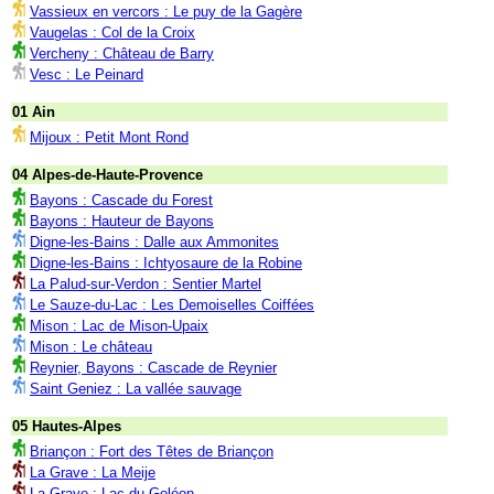
Vassieux en vercors : Le puy de la Gagère
Vaugelas : Col de la Croix
Vercheny : Château de Barry
Vesc : Le Peinard
01 Ain
Mijoux : Petit Mont Rond
04 Alpes-de-Haute-Provence
Bayons : Cascade du Forest
Bayons : Hauteur de Bayons
Digne-les-Bains : Dalle aux Ammonites
Digne-les-Bains : Ichtyosaure de la Robine
La Palud-sur-Verdon : Sentier Martel
Le Sauze-du-Lac : Les Demoiselles Coiffées
Mison : Lac de Mison-Upaix
Mison : Le château
Reynier, Bayons : Cascade de Reynier
Saint Geniez : La vallée sauvage
05 Hautes-Alpes
Briançon : Fort des Têtes de Briançon
La Grave : La Meije
La Grave : Lac du Goléon