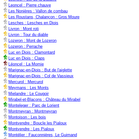
Leoncel : Pierre chauve
Les Nonières : Vallon de combau
Les Roustans, Chalançon : Gros Moure
Lesches : Lesches en Diois
Livron : Mont roti
Livron : Tour du diable
Lozeron : Mont de Lozeron
Lozeron : Perrache
Luc en Diois : Clamontard
Luc en Diois : Claps
Léoncel : La Momie
Marignac-en-Diois : But de l'aiglette
Marignac-en-Diois : Col de Vassieux
Mercurol : Mercurol
Meymans : Les Monts
Mielandre : Le Cougoir
Mirabel-et-Blacons : Château du Mirabel
Monteleger : Parc de Lorient
Montmeyran : Montmeyran
Montoison : Les bois
Montvendre : Boucle les Pialoux
Montvendre : Les Pialoux
Montélier : Fauconnières, Le Guimand