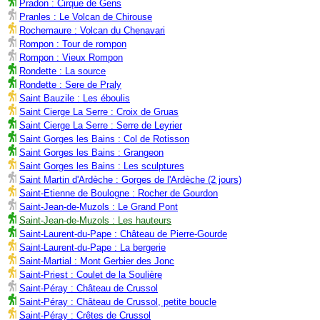
Pradon : Cirque de Gens
Pranles : Le Volcan de Chirouse
Rochemaure : Volcan du Chenavari
Rompon : Tour de rompon
Rompon : Vieux Rompon
Rondette : La source
Rondette : Sere de Praly
Saint Bauzile : Les éboulis
Saint Cierge La Serre : Croix de Gruas
Saint Cierge La Serre : Serre de Leyrier
Saint Gorges les Bains : Col de Rotisson
Saint Gorges les Bains : Grangeon
Saint Gorges les Bains : Les sculptures
Saint Martin d'Ardèche : Gorges de l'Ardèche (2 jours)
Saint-Etienne de Boulogne : Rocher de Gourdon
Saint-Jean-de-Muzols : Le Grand Pont
Saint-Jean-de-Muzols : Les hauteurs
Saint-Laurent-du-Pape : Château de Pierre-Gourde
Saint-Laurent-du-Pape : La bergerie
Saint-Martial : Mont Gerbier des Jonc
Saint-Priest : Coulet de la Soulière
Saint-Péray : Château de Crussol
Saint-Péray : Château de Crussol, petite boucle
Saint-Péray : Crêtes de Crussol