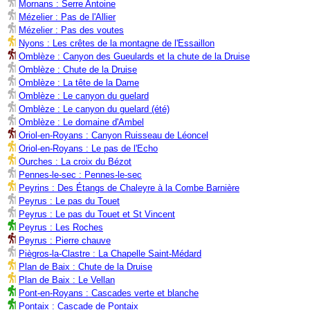
Mornans : Serre Antoine
Mézelier : Pas de l'Allier
Mézelier : Pas des voutes
Nyons : Les crêtes de la montagne de l'Essaillon
Omblèze : Canyon des Gueulards et la chute de la Druise
Omblèze : Chute de la Druise
Omblèze : La tête de la Dame
Omblèze : Le canyon du guelard
Omblèze : Le canyon du guelard (été)
Omblèze : Le domaine d'Ambel
Oriol-en-Royans : Canyon Ruisseau de Léoncel
Oriol-en-Royans : Le pas de l'Echo
Ourches : La croix du Bézot
Pennes-le-sec : Pennes-le-sec
Peyrins : Des Étangs de Chaleyre à la Combe Barnière
Peyrus : Le pas du Touet
Peyrus : Le pas du Touet et St Vincent
Peyrus : Les Roches
Peyrus : Pierre chauve
Piègros-la-Clastre : La Chapelle Saint-Médard
Plan de Baix : Chute de la Druise
Plan de Baix : Le Vellan
Pont-en-Royans : Cascades verte et blanche
Pontaix : Cascade de Pontaix