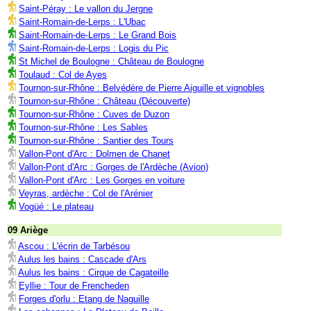
Saint-Péray : Le vallon du Jergne
Saint-Romain-de-Lerps : L'Ubac
Saint-Romain-de-Lerps : Le Grand Bois
Saint-Romain-de-Lerps : Logis du Pic
St Michel de Boulogne : Château de Boulogne
Toulaud : Col de Ayes
Tournon-sur-Rhône : Belvédère de Pierre Aiguille et vignobles
Tournon-sur-Rhône : Château (Découverte)
Tournon-sur-Rhône : Cuves de Duzon
Tournon-sur-Rhône : Les Sables
Tournon-sur-Rhône : Santier des Tours
Vallon-Pont d'Arc : Dolmen de Chanet
Vallon-Pont d'Arc : Gorges de l'Ardèche (Avion)
Vallon-Pont d'Arc : Les Gorges en voiture
Veyras, ardèche : Col de l'Arénier
Vogüé : Le plateau
09 Ariège
Ascou : L'écrin de Tarbésou
Aulus les bains : Cascade d'Ars
Aulus les bains : Cirque de Cagateille
Eyllie : Tour de Frencheden
Forges d'orlu : Etang de Naguille