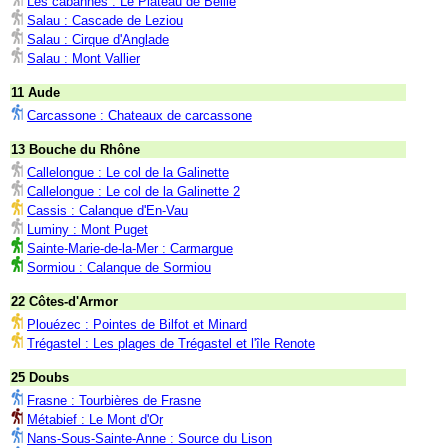
Les cabannes : Le Plateau de Beille
Salau : Cascade de Leziou
Salau : Cirque d'Anglade
Salau : Mont Vallier
11 Aude
Carcassone : Chateaux de carcassone
13 Bouche du Rhône
Callelongue : Le col de la Galinette
Callelongue : Le col de la Galinette 2
Cassis : Calanque d'En-Vau
Luminy : Mont Puget
Sainte-Marie-de-la-Mer : Carmargue
Sormiou : Calanque de Sormiou
22 Côtes-d'Armor
Plouézec : Pointes de Bilfot et Minard
Trégastel : Les plages de Trégastel et l'île Renote
25 Doubs
Frasne : Tourbières de Frasne
Métabief : Le Mont d'Or
Nans-Sous-Sainte-Anne : Source du Lison