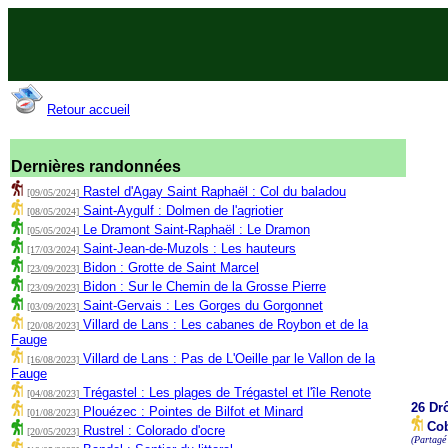
Retour accueil
Dernières randonnées
Rastel d'Agay Saint Raphaël : Col du baladou
[09/05/2024]
Saint-Aygulf : Dolmen de l'agriotier
[08/05/2024]
Le Dramont Saint-Raphaël : Le Dramon
[05/05/2024]
Saint-Jean-de-Muzols : Les hauteurs
[17/03/2024]
Bidon : Grotte de Saint Marcel
[23/09/2023]
Bidon : Sur le Chemin de la Grosse Pierre
[23/09/2023]
Saint-Gervais : Les Gorges du Gorgonnet
[03/09/2023]
Villard de Lans : Les cabanes de Roybon et de la
[20/08/2023]
Fauge
Villard de Lans : Pas de L'Oeille par le Vallon de la
[16/08/2023]
Fauge
Trégastel : Les plages de Trégastel et l'île Renote
[04/08/2023]
26 Dr
Plouézec : Pointes de Bilfot et Minard
[01/08/2023]
Cob
Rustrel : Colorado d'ocre
[20/05/2023]
(Partagé