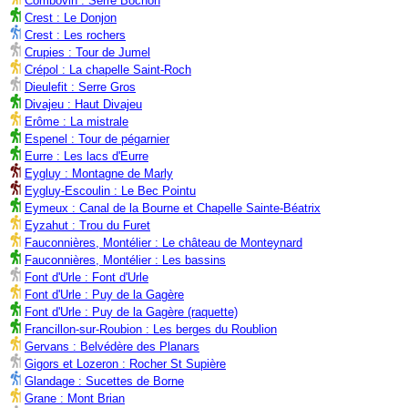
Combovin : Serre Bochon
Crest : Le Donjon
Crest : Les rochers
Crupies : Tour de Jumel
Crépol : La chapelle Saint-Roch
Dieulefit : Serre Gros
Divajeu : Haut Divajeu
Erôme : La mistrale
Espenel : Tour de pégarnier
Eurre : Les lacs d'Eurre
Eygluy : Montagne de Marly
Eygluy-Escoulin : Le Bec Pointu
Eymeux : Canal de la Bourne et Chapelle Sainte-Béatrix
Eyzahut : Trou du Furet
Fauconnières, Montélier : Le château de Monteynard
Fauconnières, Montélier : Les bassins
Font d'Urle : Font d'Urle
Font d'Urle : Puy de la Gagère
Font d'Urle : Puy de la Gagère (raquette)
Francillon-sur-Roubion : Les berges du Roublion
Gervans : Belvédère des Planars
Gigors et Lozeron : Rocher St Supière
Glandage : Sucettes de Borne
Grane : Mont Brian