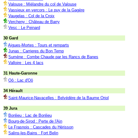
Valouse : Miélandre du col de Valouse
Vassieux en vercors : Le puy de la Gagère
Vaugelas : Col de la Croix
Vercheny : Château de Barry
Vesc : Le Peinard
30 Gard
Aigues-Mortes : Tours et remparts
Junas : Carrieres du Bon Temp
Sumène : Combe Chaude par les Rancs de Banes
Valloire : Les 4 lacs
31 Haute-Garonne
Oô : Lac d'Oô
34 Hérault
Saint-Maurice-Navacelles : Belvédère de la Baume Oriol
39 Jura
Bonlieu : Lac de Bonlieu
Bourg-de-Sirod : Perte de l'Ain
Le Frasnois : Cascades du Hérisson
Salins-les-Bains : Fort Belin