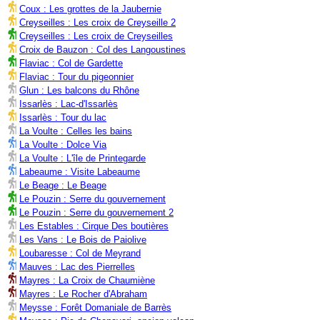
Coux : Les grottes de la Jaubernie
Creyseilles : Les croix de Creyseille 2
Creyseilles : Les croix de Creyseilles
Croix de Bauzon : Col des Langoustines
Flaviac : Col de Gardette
Flaviac : Tour du pigeonnier
Glun : Les balcons du Rhône
Issarlès : Lac-d'Issarlès
Issarlès : Tour du lac
La Voulte : Celles les bains
La Voulte : Dolce Via
La Voulte : L'île de Printegarde
Labeaume : Visite Labeaume
Le Beage : Le Beage
Le Pouzin : Serre du gouvernement
Le Pouzin : Serre du gouvernement 2
Les Estables : Cirque Des boutières
Les Vans : Le Bois de Paiolive
Loubaresse : Col de Meyrand
Mauves : Lac des Pierrelles
Mayres : La Croix de Chaumiène
Mayres : Le Rocher d'Abraham
Meysse : Forêt Domaniale de Barrès