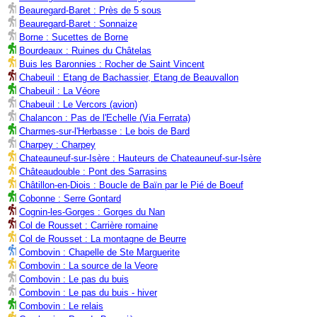
Beauregard-Baret : Près de 5 sous
Beauregard-Baret : Sonnaize
Borne : Sucettes de Borne
Bourdeaux : Ruines du Châtelas
Buis les Baronnies : Rocher de Saint Vincent
Chabeuil : Etang de Bachassier, Etang de Beauvallon
Chabeuil : La Véore
Chabeuil : Le Vercors (avion)
Chalancon : Pas de l'Echelle (Via Ferrata)
Charmes-sur-l'Herbasse : Le bois de Bard
Charpey : Charpey
Chateauneuf-sur-Isère : Hauteurs de Chateauneuf-sur-Isère
Châteaudouble : Pont des Sarrasins
Châtillon-en-Diois : Boucle de Baïn par le Pié de Boeuf
Cobonne : Serre Gontard
Cognin-les-Gorges : Gorges du Nan
Col de Rousset : Carrière romaine
Col de Rousset : La montagne de Beurre
Combovin : Chapelle de Ste Marguerite
Combovin : La source de la Veore
Combovin : Le pas du buis
Combovin : Le pas du buis - hiver
Combovin : Le relais