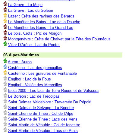
La Grave : La Meije
La Grave : Lac du Goléon
Lazer : Crête des ravines des Bérards
Le Monêtier-les-Bains : Lac de la Douche
Le Monêtier-les-Bains : Le Grand Lac
Le bois, Crots : Pic de Morgon
Montgenèvre : Crête de Chalvet par la Tête des Fournéous
Villar-D'Arène : Lac du Pontet
06 Alpes-Maritimes
Auron : Auron
Castérino : Lac des grenouilles
Castérino : Les gravures de Fontanable
Engiboï : Lac de la Fous
Engiboï : Vallée des Merveilles
Isola 2000 : Les lacs de Terre Rouge et de Valscura
Le Boréon : Lac de Trécolpas
Saint Dalmas Valdeblore : Traversée Du Pépoiri
Saint-Dalmas-le-Selvage : La Bonette
Saint-Etienne de Tinée : Col de l'Alpe
Saint-Etienne de Tinée : Lacs des Vens
Saint-Martin de Vésubie : Col de fenestre
Saint-Martin de Vésubie : Lacs de Prals