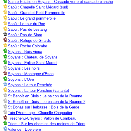
Sainte-Eulalie-en-Royans : Cascade verte et cascade blanche
Saoû : Chapelle Saint Médard (sud)
Saoû : Grand et Petit Pommerolle
Saoû : Le grand pommerolle
Saoû : Le tour du Roc
Saoû : Pas de Lestang
Saoû : Pas de Siara
Saoû : Refuge de Girards
Saoû : Roche Colombe
Soyans : Bois vieux
Soyans : Château de Soyans
Soyans : Eglise Saint-Marcel
Soyans : Les hoirs
Soyans : Montagne d'Eson
Soyons : L'Ove
Soyons : La tour Penchée
Soyons : La tour Penchée (variante)
St Benoît en Diois : Le balcon de la Roanne
St Benoît en Diois : Le balcon de la Roanne 2
St Donas sur Herbasse : Bois de la Garde
Tain l'Hermitage : Chapelle Chapoutier
Treschenu-Creyers : Vallon de Combeau
Triors : Sur les chemins des moines de Triors
Valence : Epervière