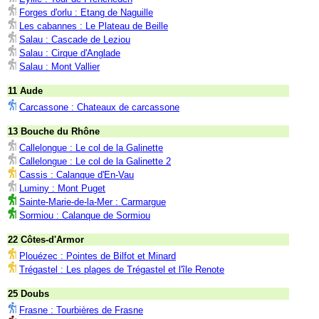
Forges d'orlu : Etang de Naguille
Les cabannes : Le Plateau de Beille
Salau : Cascade de Leziou
Salau : Cirque d'Anglade
Salau : Mont Vallier
11 Aude
Carcassone : Chateaux de carcassone
13 Bouche du Rhône
Callelongue : Le col de la Galinette
Callelongue : Le col de la Galinette 2
Cassis : Calanque d'En-Vau
Luminy : Mont Puget
Sainte-Marie-de-la-Mer : Carmargue
Sormiou : Calanque de Sormiou
22 Côtes-d'Armor
Plouézec : Pointes de Bilfot et Minard
Trégastel : Les plages de Trégastel et l'île Renote
25 Doubs
Frasne : Tourbières de Frasne