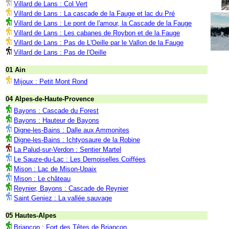
Villard de Lans : Col Vert
Villard de Lans : La cascade de la Fauge et lac du Pré
Villard de Lans : Le pont de l'amour, la Cascade de la Fauge
Villard de Lans : Les cabanes de Roybon et de la Fauge
Villard de Lans : Pas de L'Oeille par le Vallon de la Fauge
Villard de Lans : Pas de l'Oeille
01 Ain
Mijoux : Petit Mont Rond
04 Alpes-de-Haute-Provence
Bayons : Cascade du Forest
Bayons : Hauteur de Bayons
Digne-les-Bains : Dalle aux Ammonites
Digne-les-Bains : Ichtyosaure de la Robine
La Palud-sur-Verdon : Sentier Martel
Le Sauze-du-Lac : Les Demoiselles Coiffées
Mison : Lac de Mison-Upaix
Mison : Le château
Reynier, Bayons : Cascade de Reynier
Saint Geniez : La vallée sauvage
05 Hautes-Alpes
Briançon : Fort des Têtes de Briançon