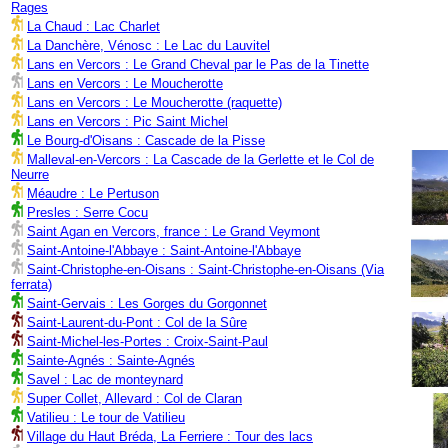
Rages
La Chaud : Lac Charlet
La Danchère, Vénosc : Le Lac du Lauvitel
Lans en Vercors : Le Grand Cheval par le Pas de la Tinette
Lans en Vercors : Le Moucherotte
Lans en Vercors : Le Moucherotte (raquette)
Lans en Vercors : Pic Saint Michel
Le Bourg-d'Oisans : Cascade de la Pisse
Malleval-en-Vercors : La Cascade de la Gerlette et le Col de
Neurre
Méaudre : Le Pertuson
Presles : Serre Cocu
Saint Agan en Vercors, france : Le Grand Veymont
Saint-Antoine-l'Abbaye : Saint-Antoine-l'Abbaye
Saint-Christophe-en-Oisans : Saint-Christophe-en-Oisans (Via
ferrata)
Saint-Gervais : Les Gorges du Gorgonnet
Saint-Laurent-du-Pont : Col de la Sûre
Saint-Michel-les-Portes : Croix-Saint-Paul
Sainte-Agnés : Sainte-Agnés
Savel : Lac de monteynard
Super Collet, Allevard : Col de Claran
Vatilieu : Le tour de Vatilieu
Village du Haut Bréda, La Ferriere : Tour des lacs