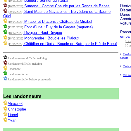
Bandol : Sentier du littoral
[19/05/2023]
Déniv
Sumène : Combe Chaude par les Rancs de Banes
[10/05/2023]
Dista
Saint-Maurice-Navacelles : Belvédère de la Baume
[09/05/2023]
Durée
Oriol
Annota
Mirabel-et-Blacons : Château du Mirabel
[10/04/2023]
voitur
Font d'Urle : Puy de la Gagère (raquette)
[12/02/2023]
Parco
Divajeu : Haut Divajeu
[18/12/2022]
empar
Montvendre : Boucle les Pialoux
[18/12/2022]
( Goo
Châtillon-en-Diois : Boucle de Baïn par le Pié de Boeuf
[11/11/2022]
( Co
•
Randon
Oisans
Randonnée très difficile, trekking
Randonnée difficile, trekking
•
Carte e
Randonnée
Randonnée facile
•
Vos co
Randonnée facile, balade, promenade
Les randonneurs
Alexar26
Christophe
Lionel
Yvan